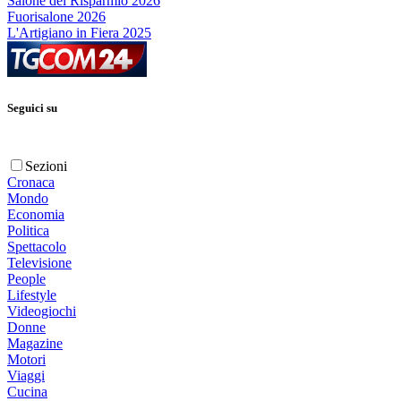
Salone del Risparmio 2026
Fuorisalone 2026
L'Artigiano in Fiera 2025
Seguici su
Sezioni
Cronaca
Mondo
Economia
Politica
Spettacolo
Televisione
People
Lifestyle
Videogiochi
Donne
Magazine
Motori
Viaggi
Cucina