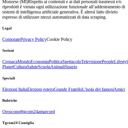
Monzese (MI)
Rispetto ai contenuti e ai dati personali trasmessi e/o
riprodotti è vietata ogni utilizzazione funzionale all’addestramento di
sistemi di intelligenza artificiale generativa. È altresì fatto divieto
espresso di utilizzare mezzi automatizzati di data scraping.
Legal
Corporate
Privacy Policy
Cookie Policy
Sezioni
Cronaca
Mondo
Economia
Politica
Spettacolo
Televisione
People
Lifestyl
Planet
Cultura
Salute
Scuola
Animali
Spazio
Speciali
Elezioni Italia
Elezioni estero
Grande Fratello
L'isola dei famosi
Amici
Rubriche
Oroscopo
#tgcom24amarcord
Tgcom24 Consiglia