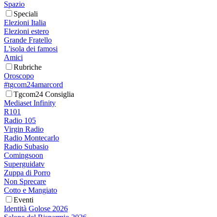
Spazio
Speciali
Elezioni Italia
Elezioni estero
Grande Fratello
L'isola dei famosi
Amici
Rubriche
Oroscopo
#tgcom24amarcord
Tgcom24 Consiglia
Mediaset Infinity
R101
Radio 105
Virgin Radio
Radio Montecarlo
Radio Subasio
Comingsoon
Superguidatv
Zuppa di Porro
Non Sprecare
Cotto e Mangiato
Eventi
Identità Golose 2026