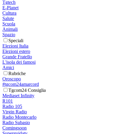
Tgtech
E-Planet
Cultura
Salute
Scuola
Animali
Spazio
Speciali
Elezioni Italia
Elezioni estero
Grande Fratello
L'isola dei famosi
Amici
Rubriche
Oroscopo
#tgcom24amarcord
Tgcom24 Consiglia
Mediaset Infinity
R101
Radio 105
Virgin Radio
Radio Montecarlo
Radio Subasio
Comingsoon
Superguidatv