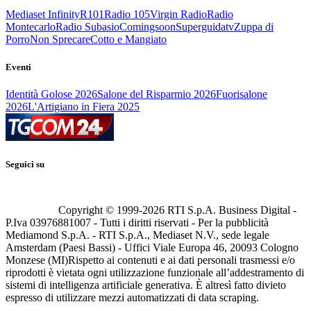
Mediaset Infinity
R101
Radio 105
Virgin Radio
Radio
Montecarlo
Radio Subasio
Comingsoon
Superguidatv
Zuppa di
Porro
Non Sprecare
Cotto e Mangiato
Eventi
Identità Golose 2026
Salone del Risparmio 2026
Fuorisalone
2026
L'Artigiano in Fiera 2025
Seguici su
Copyright © 1999-
2026
RTI S.p.A. Business Digital -
P.Iva 03976881007 - Tutti i diritti riservati - Per la pubblicità
Mediamond S.p.A. - RTI S.p.A., Mediaset N.V., sede legale
Amsterdam (Paesi Bassi) - Uffici Viale Europa 46, 20093 Cologno
Monzese (MI)
Rispetto ai contenuti e ai dati personali trasmessi e/o
riprodotti è vietata ogni utilizzazione funzionale all’addestramento di
sistemi di intelligenza artificiale generativa. È altresì fatto divieto
espresso di utilizzare mezzi automatizzati di data scraping.