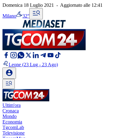
Domenica 18 Luglio 2021
-
Aggiornato alle
12:41
Milano
32°
Leone
(23 Lug - 23 Ago)
Ultim'ora
Cronaca
Mondo
Economia
TgcomLab
Televisione