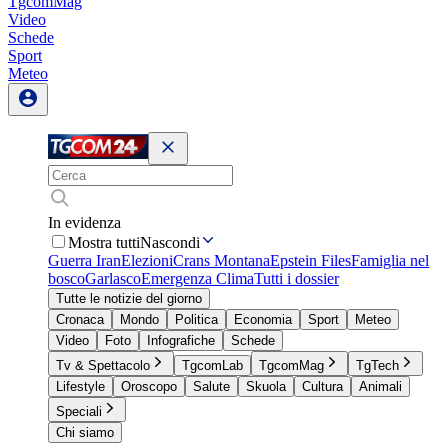
TgcomMag
Video
Schede
Sport
Meteo
In evidenza
Mostra tutti
Nascondi
Guerra Iran
Elezioni
Crans Montana
Epstein Files
Famiglia nel
bosco
Garlasco
Emergenza Clima
Tutti i dossier
Tutte le notizie del giorno
Cronaca
Mondo
Politica
Economia
Sport
Meteo
Video
Foto
Infografiche
Schede
Tv & Spettacolo
TgcomLab
TgcomMag
TgTech
Lifestyle
Oroscopo
Salute
Skuola
Cultura
Animali
Speciali
Chi siamo