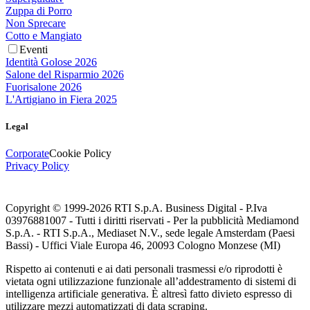
Zuppa di Porro
Non Sprecare
Cotto e Mangiato
Eventi
Identità Golose 2026
Salone del Risparmio 2026
Fuorisalone 2026
L'Artigiano in Fiera 2025
Legal
Corporate
Cookie Policy
Privacy Policy
Copyright © 1999-
2026
RTI S.p.A. Business Digital - P.Iva
03976881007 - Tutti i diritti riservati - Per la pubblicità Mediamond
S.p.A. - RTI S.p.A., Mediaset N.V., sede legale Amsterdam (Paesi
Bassi) - Uffici Viale Europa 46, 20093 Cologno Monzese (MI)
Rispetto ai contenuti e ai dati personali trasmessi e/o riprodotti è
vietata ogni utilizzazione funzionale all’addestramento di sistemi di
intelligenza artificiale generativa. È altresì fatto divieto espresso di
utilizzare mezzi automatizzati di data scraping.