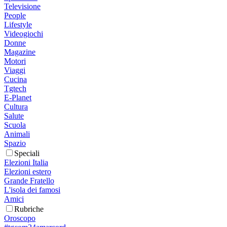
Televisione
People
Lifestyle
Videogiochi
Donne
Magazine
Motori
Viaggi
Cucina
Tgtech
E-Planet
Cultura
Salute
Scuola
Animali
Spazio
Speciali
Elezioni Italia
Elezioni estero
Grande Fratello
L'isola dei famosi
Amici
Rubriche
Oroscopo