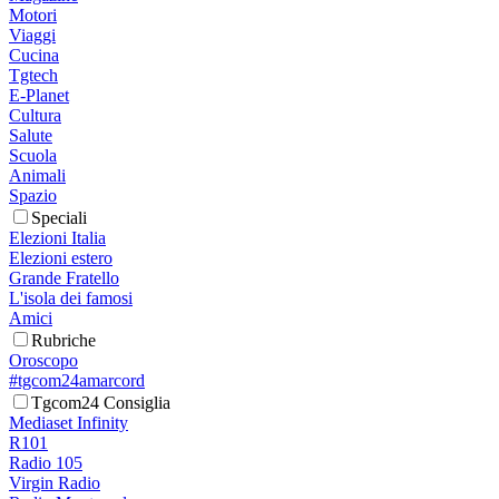
Motori
Viaggi
Cucina
Tgtech
E-Planet
Cultura
Salute
Scuola
Animali
Spazio
Speciali
Elezioni Italia
Elezioni estero
Grande Fratello
L'isola dei famosi
Amici
Rubriche
Oroscopo
#tgcom24amarcord
Tgcom24 Consiglia
Mediaset Infinity
R101
Radio 105
Virgin Radio