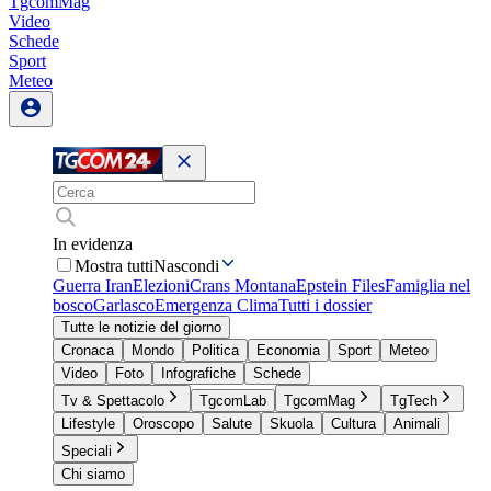
TgcomMag
Video
Schede
Sport
Meteo
In evidenza
Mostra tutti
Nascondi
Guerra Iran
Elezioni
Crans Montana
Epstein Files
Famiglia nel
bosco
Garlasco
Emergenza Clima
Tutti i dossier
Tutte le notizie del giorno
Cronaca
Mondo
Politica
Economia
Sport
Meteo
Video
Foto
Infografiche
Schede
Tv & Spettacolo
TgcomLab
TgcomMag
TgTech
Lifestyle
Oroscopo
Salute
Skuola
Cultura
Animali
Speciali
Chi siamo