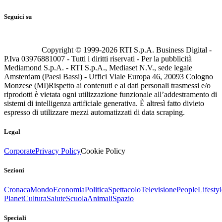
Seguici su
Copyright © 1999-
2026
RTI S.p.A. Business Digital -
P.Iva 03976881007 - Tutti i diritti riservati - Per la pubblicità
Mediamond S.p.A. - RTI S.p.A., Mediaset N.V., sede legale
Amsterdam (Paesi Bassi) - Uffici Viale Europa 46, 20093 Cologno
Monzese (MI)
Rispetto ai contenuti e ai dati personali trasmessi e/o
riprodotti è vietata ogni utilizzazione funzionale all’addestramento di
sistemi di intelligenza artificiale generativa. È altresì fatto divieto
espresso di utilizzare mezzi automatizzati di data scraping.
Legal
Corporate
Privacy Policy
Cookie Policy
Sezioni
Cronaca
Mondo
Economia
Politica
Spettacolo
Televisione
People
Lifestyl
Planet
Cultura
Salute
Scuola
Animali
Spazio
Speciali