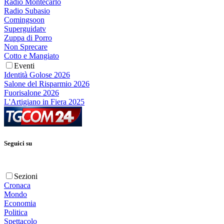
Radio Montecarlo
Radio Subasio
Comingsoon
Superguidatv
Zuppa di Porro
Non Sprecare
Cotto e Mangiato
Eventi
Identità Golose 2026
Salone del Risparmio 2026
Fuorisalone 2026
L'Artigiano in Fiera 2025
Seguici su
Sezioni
Cronaca
Mondo
Economia
Politica
Spettacolo