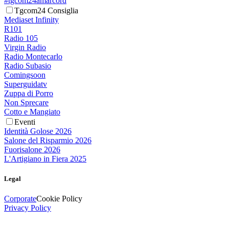
#tgcom24amarcord
Tgcom24 Consiglia
Mediaset Infinity
R101
Radio 105
Virgin Radio
Radio Montecarlo
Radio Subasio
Comingsoon
Superguidatv
Zuppa di Porro
Non Sprecare
Cotto e Mangiato
Eventi
Identità Golose 2026
Salone del Risparmio 2026
Fuorisalone 2026
L'Artigiano in Fiera 2025
Legal
Corporate
Cookie Policy
Privacy Policy