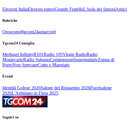
Elezioni Italia
Elezioni estero
Grande Fratello
L'isola dei famosi
Amici
Rubriche
Oroscopo
#tgcom24amarcord
Tgcom24 Consiglia
Mediaset Infinity
R101
Radio 105
Virgin Radio
Radio
Montecarlo
Radio Subasio
Comingsoon
Superguidatv
Zuppa di
Porro
Non Sprecare
Cotto e Mangiato
Eventi
Identità Golose 2026
Salone del Risparmio 2026
Fuorisalone
2026
L'Artigiano in Fiera 2025
Seguici su