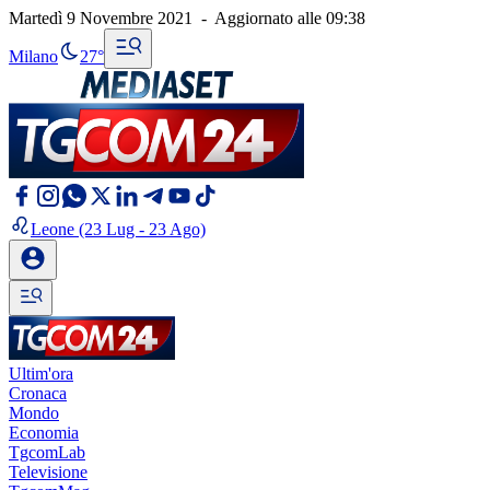
Martedì 9 Novembre 2021
-
Aggiornato alle
09:38
Milano
27°
Leone
(23 Lug - 23 Ago)
Ultim'ora
Cronaca
Mondo
Economia
TgcomLab
Televisione