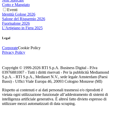
Non Sprecare
Cotto e Mangiato
Eventi
Identità Golose 2026
Salone del Risparmio 2026
Fuorisalone 2026
L'Artigiano in Fiera 2025
Legal
Corporate
Cookie Policy
Privacy Policy
Copyright © 1999-
2026
RTI S.p.A. Business Digital - P.Iva
03976881007 - Tutti i diritti riservati - Per la pubblicità Mediamond
S.p.A. - RTI S.p.A., Mediaset N.V., sede legale Amsterdam (Paesi
Bassi) - Uffici Viale Europa 46, 20093 Cologno Monzese (MI)
Rispetto ai contenuti e ai dati personali trasmessi e/o riprodotti è
vietata ogni utilizzazione funzionale all’addestramento di sistemi di
intelligenza artificiale generativa. È altresì fatto divieto espresso di
utilizzare mezzi automatizzati di data scraping.