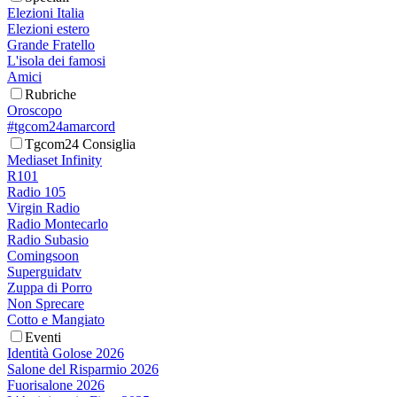
Elezioni Italia
Elezioni estero
Grande Fratello
L'isola dei famosi
Amici
Rubriche
Oroscopo
#tgcom24amarcord
Tgcom24 Consiglia
Mediaset Infinity
R101
Radio 105
Virgin Radio
Radio Montecarlo
Radio Subasio
Comingsoon
Superguidatv
Zuppa di Porro
Non Sprecare
Cotto e Mangiato
Eventi
Identità Golose 2026
Salone del Risparmio 2026
Fuorisalone 2026