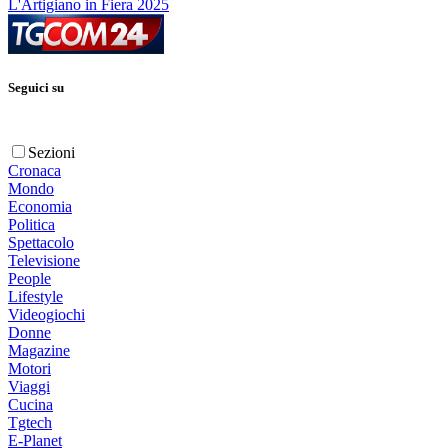
L'Artigiano in Fiera 2025
Seguici su
Sezioni
Cronaca
Mondo
Economia
Politica
Spettacolo
Televisione
People
Lifestyle
Videogiochi
Donne
Magazine
Motori
Viaggi
Cucina
Tgtech
E-Planet