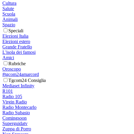
Cultura
Salute
Scuola
Animali
Spazio
Speciali
Elezioni Italia
Elezioni estero
Grande Fratello
L'isola dei famosi
Amici
Rubriche
Oroscopo
#tgcom24amarcord
Tgcom24 Consiglia
Mediaset Infinity
R101
Radio 105
Virgin Radio
Radio Montecarlo
Radio Subasio
Comingsoon
Superguidatv
Zuppa di Porro