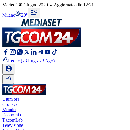
Martedì 30 Giugno 2020
-
Aggiornato alle
12:21
Milano
29°
Leone
(23 Lug - 23 Ago)
Ultim'ora
Cronaca
Mondo
Economia
TgcomLab
Televisione