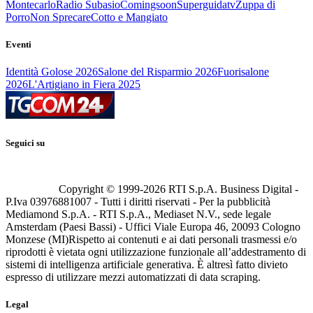
Montecarlo
Radio Subasio
Comingsoon
Superguidatv
Zuppa di
Porro
Non Sprecare
Cotto e Mangiato
Eventi
Identità Golose 2026
Salone del Risparmio 2026
Fuorisalone
2026
L'Artigiano in Fiera 2025
Seguici su
Copyright © 1999-
2026
RTI S.p.A. Business Digital -
P.Iva 03976881007 - Tutti i diritti riservati - Per la pubblicità
Mediamond S.p.A. - RTI S.p.A., Mediaset N.V., sede legale
Amsterdam (Paesi Bassi) - Uffici Viale Europa 46, 20093 Cologno
Monzese (MI)
Rispetto ai contenuti e ai dati personali trasmessi e/o
riprodotti è vietata ogni utilizzazione funzionale all’addestramento di
sistemi di intelligenza artificiale generativa. È altresì fatto divieto
espresso di utilizzare mezzi automatizzati di data scraping.
Legal