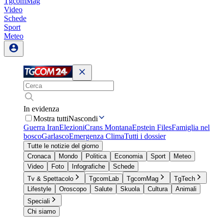
TgcomMag
Video
Schede
Sport
Meteo
In evidenza
Mostra tutti
Nascondi
Guerra Iran
Elezioni
Crans Montana
Epstein Files
Famiglia nel
bosco
Garlasco
Emergenza Clima
Tutti i dossier
Tutte le notizie del giorno
Cronaca
Mondo
Politica
Economia
Sport
Meteo
Video
Foto
Infografiche
Schede
Tv & Spettacolo
TgcomLab
TgcomMag
TgTech
Lifestyle
Oroscopo
Salute
Skuola
Cultura
Animali
Speciali
Chi siamo