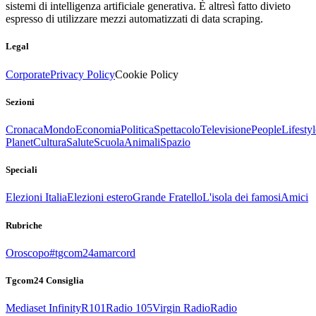
sistemi di intelligenza artificiale generativa. È altresì fatto divieto
espresso di utilizzare mezzi automatizzati di data scraping.
Legal
Corporate
Privacy Policy
Cookie Policy
Sezioni
Cronaca
Mondo
Economia
Politica
Spettacolo
Televisione
People
Lifestyl
Planet
Cultura
Salute
Scuola
Animali
Spazio
Speciali
Elezioni Italia
Elezioni estero
Grande Fratello
L'isola dei famosi
Amici
Rubriche
Oroscopo
#tgcom24amarcord
Tgcom24 Consiglia
Mediaset Infinity
R101
Radio 105
Virgin Radio
Radio