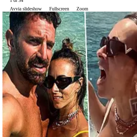
1
di 34
Avvia slideshow
Fullscreen
Zoom