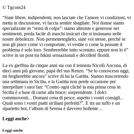
© Tgcom24
“Siate libere, indipendenti, non lasciate che l’amore vi condizioni, vi
metta in discussione, vi faccia sentire sbagliate. Noi donne siamo
specializzate in “sensi di colpa”: siamo altruiste e generose nei
sentimenti, preda facile di maschi insicuri che si insinuano nelle
nostre debolezze. Non permetteteglielo, siate voi stesse, perché se
non gli piace come vi comportate, vi vestite o come la pensate il
problema è solo loro. Sembrerebbe tutto scontato, eppure non lo è”
scrive in un post tra bikini sensazionali e décolleté floridi.
La ex gieffina da cinque anni sta con il tennista Nicolò Ancona, di
dieci anni più giovane, papà del suo Renzo. “Se lo conoscessi oggi,
mi fregherebbe ancora” scrive di lui la Garitta. Stanno trascorrendo
una settimana in Sicilia, e la Garitta non perde occasione per
interpellare i suoi fan: “Contro ogni cliché la mia prima cena in
Sicilia è a base di carne alla brace; sorprendente. I dolci
commuoventi... Domani cena di pesce, aspetto i vostri consigli...
Quali sono i vostri piatti siciliani preferiti?”. E tra un tuffo e un
siparietto hot, l’album di Serena è davvero bollente…
Leggi anche>
Leggi anche