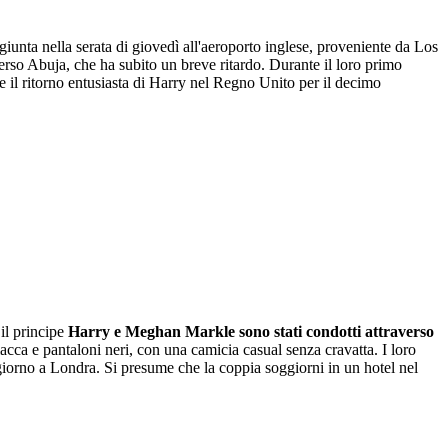
iunta nella serata di giovedì all'aeroporto inglese, proveniente da Los
erso Abuja, che ha subito un breve ritardo. Durante il loro primo
ue il ritorno entusiasta di Harry nel Regno Unito per il decimo
il principe
Harry e Meghan Markle sono stati condotti attraverso
cca e pantaloni neri, con una camicia casual senza cravatta. I loro
ggiorno a Londra. Si presume che la coppia soggiorni in un hotel nel