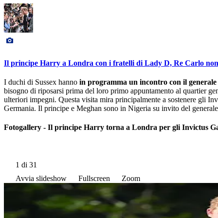
Il principe Harry a Londra con i fratelli di Lady D, Re Carlo non
I duchi di Sussex hanno
in programma un incontro con il general
bisogno di riposarsi prima del loro primo appuntamento al quartier gene
ulteriori impegni. Questa visita mira principalmente a sostenere gli I
Germania. Il principe e Meghan sono in Nigeria su invito del general
Fotogallery - Il principe Harry torna a Londra per gli Invictus 
1
di 31
Avvia slideshow
Fullscreen
Zoom