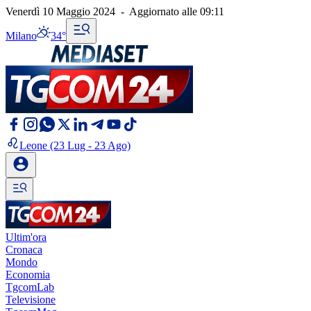
Venerdì 10 Maggio 2024
-
Aggiornato alle
09:11
Milano
34°
Leone
(23 Lug - 23 Ago)
Ultim'ora
Cronaca
Mondo
Economia
TgcomLab
Televisione