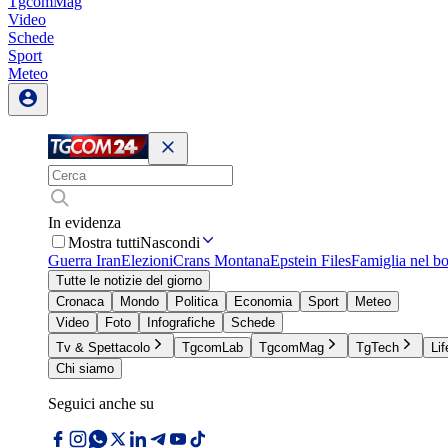
TgcomMag
Video
Schede
Sport
Meteo
In evidenza
Mostra tutti
Nascondi
Guerra Iran
Elezioni
Crans Montana
Epstein Files
Famiglia nel b
Tutte le notizie del giorno
Cronaca
Mondo
Politica
Economia
Sport
Meteo
Video
Foto
Infografiche
Schede
Tv & Spettacolo
TgcomLab
TgcomMag
TgTech
Lif
Chi siamo
Seguici anche su