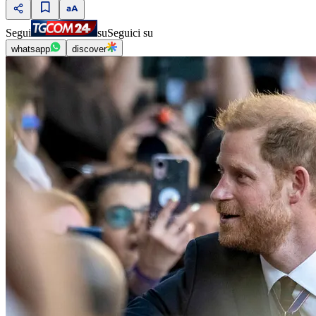
Segui
su
Seguici su
whatsapp
discover