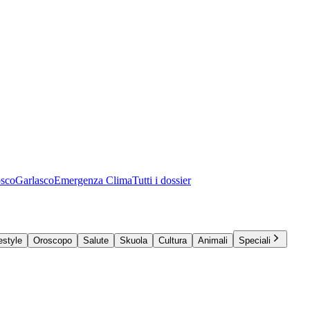
osco
Garlasco
Emergenza Clima
Tutti i dossier
estyle
Oroscopo
Salute
Skuola
Cultura
Animali
Speciali