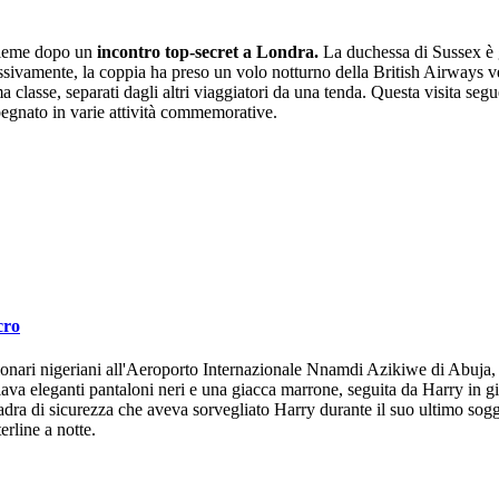
sieme dopo un
incontro top-secret a Londra.
La duchessa di Sussex è g
essivamente, la coppia ha preso un volo notturno della British Airways v
a classe, separati dagli altri viaggiatori da una tenda. Questa visita seg
pegnato in varie attività commemorative.
cro
ionari nigeriani all'Aeroporto Internazionale Nnamdi Azikiwe di Abuja, 
va eleganti pantaloni neri e una giacca marrone, seguita da Harry in gia
quadra di sicurezza che aveva sorvegliato Harry durante il suo ultimo so
erline a notte.