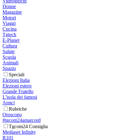
Videogiochi
Donne
Magazine
Motori
Viaggi
Cucina
Tgtech
E-Planet
Cultura
Salute
Scuola
Animali
Spazio
Speciali
Elezioni Italia
Elezioni estero
Grande Fratello
L'isola dei famosi
Amici
Rubriche
Oroscopo
#tgcom24amarcord
Tgcom24 Consiglia
Mediaset Infinity
R101