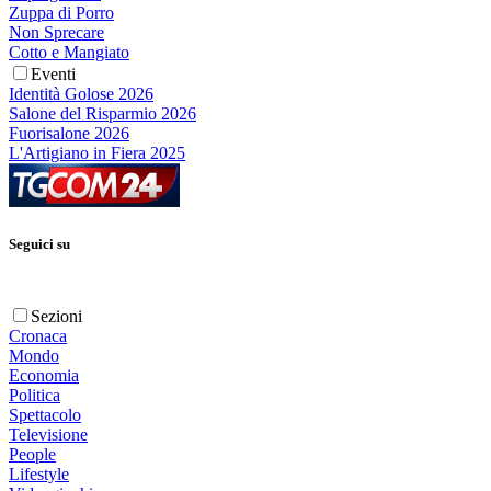
Zuppa di Porro
Non Sprecare
Cotto e Mangiato
Eventi
Identità Golose 2026
Salone del Risparmio 2026
Fuorisalone 2026
L'Artigiano in Fiera 2025
Seguici su
Sezioni
Cronaca
Mondo
Economia
Politica
Spettacolo
Televisione
People
Lifestyle