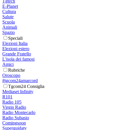
Tgtech
E-Planet
Cultura
Salute
Scuola
Animali
Spazio
Speciali
Elezioni Italia
Elezioni estero
Grande Fratello
L'isola dei famosi
Amici
Rubriche
Oroscopo
#tgcom24amarcord
Tgcom24 Consiglia
Mediaset Infinity
R101
Radio 105
Virgin Radio
Radio Montecarlo
Radio Subasio
Comingsoon
Superguidatv