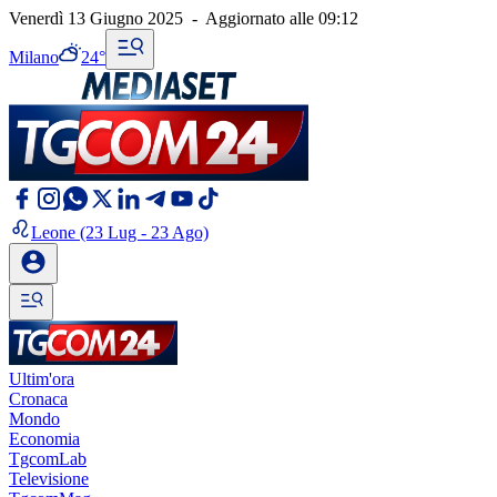
Venerdì 13 Giugno 2025
-
Aggiornato alle
09:12
Milano
24°
Leone
(23 Lug - 23 Ago)
Ultim'ora
Cronaca
Mondo
Economia
TgcomLab
Televisione