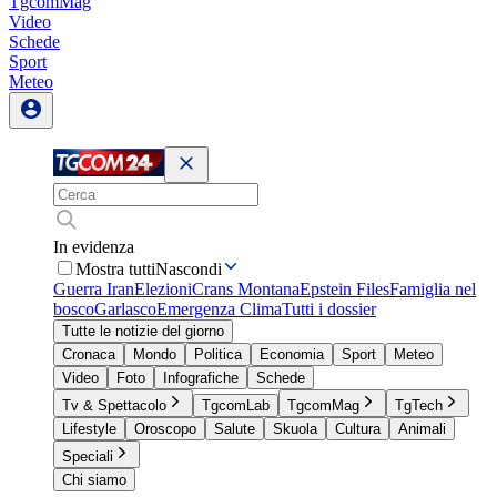
TgcomMag
Video
Schede
Sport
Meteo
In evidenza
Mostra tutti
Nascondi
Guerra Iran
Elezioni
Crans Montana
Epstein Files
Famiglia nel
bosco
Garlasco
Emergenza Clima
Tutti i dossier
Tutte le notizie del giorno
Cronaca
Mondo
Politica
Economia
Sport
Meteo
Video
Foto
Infografiche
Schede
Tv & Spettacolo
TgcomLab
TgcomMag
TgTech
Lifestyle
Oroscopo
Salute
Skuola
Cultura
Animali
Speciali
Chi siamo