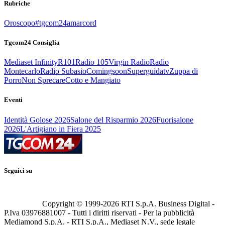
Rubriche
Oroscopo
#tgcom24amarcord
Tgcom24 Consiglia
Mediaset Infinity
R101
Radio 105
Virgin Radio
Radio
Montecarlo
Radio Subasio
Comingsoon
Superguidatv
Zuppa di
Porro
Non Sprecare
Cotto e Mangiato
Eventi
Identità Golose 2026
Salone del Risparmio 2026
Fuorisalone
2026
L'Artigiano in Fiera 2025
Seguici su
Copyright © 1999-
2026
RTI S.p.A. Business Digital -
P.Iva 03976881007 - Tutti i diritti riservati - Per la pubblicità
Mediamond S.p.A. - RTI S.p.A., Mediaset N.V., sede legale