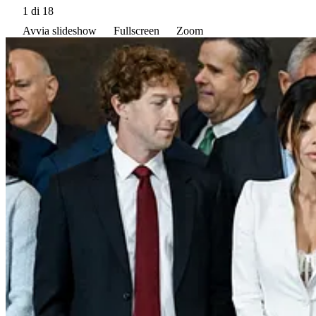
1
di 18
Avvia slideshow
Fullscreen
Zoom