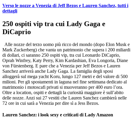
Verso le nozze a Venezia di Jeff Bezos e Lauren Sanchez, tutti i
dettagli
250 ospiti vip tra cui Lady Gaga e
DiCaprio
Alle nozze del terzo uomo più ricco del mondo (dopo Elon Musk e
Mark Zuckerberg) che vanta un patrimonio che supera i 200 miliardi
di dollari, ci saranno 250 ospiti vip, tra cui Leonardo DiCaprio,
Oprah Winfrey, Katy Perry, Kim Kardashian, Eva Longoria, Diane
von Fürstenberg. E pare che a Venezia per Jeff Bezos e Lauren
Sanchez arriverà anche Lady Gaga. La famiglia degli sposi
alloggerà sul mega yacht Koru, lungo 127 metri e del valore di 500
milioni. Per gli spostamenti in laguna nel fine settimana dedicato al
matrimonio i motoscafi privati si muoveranno per 400 euro l’ora.
Oltre a location, ospiti e dettagli la curiosità maggiore è sull’abito
delle nozze. Anzi sui 27 vestiti che Lauren Sanchez cambierà nelle
72 ore in cui sarà a Venezia per dire sì a Jess Bezos.
Lauren Sanchez: i look sexy e criticati di Lady Amazon