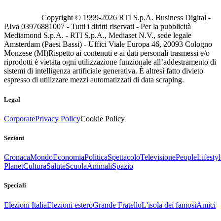
Copyright © 1999-
2026
RTI S.p.A. Business Digital -
P.Iva 03976881007 - Tutti i diritti riservati - Per la pubblicità
Mediamond S.p.A. - RTI S.p.A., Mediaset N.V., sede legale
Amsterdam (Paesi Bassi) - Uffici Viale Europa 46, 20093 Cologno
Monzese (MI)
Rispetto ai contenuti e ai dati personali trasmessi e/o
riprodotti è vietata ogni utilizzazione funzionale all’addestramento di
sistemi di intelligenza artificiale generativa. È altresì fatto divieto
espresso di utilizzare mezzi automatizzati di data scraping.
Legal
Corporate
Privacy Policy
Cookie Policy
Sezioni
Cronaca
Mondo
Economia
Politica
Spettacolo
Televisione
People
Lifestyl
Planet
Cultura
Salute
Scuola
Animali
Spazio
Speciali
Elezioni Italia
Elezioni estero
Grande Fratello
L'isola dei famosi
Amici