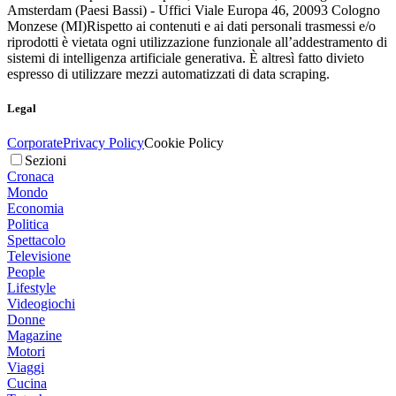
Amsterdam (Paesi Bassi) - Uffici Viale Europa 46, 20093 Cologno
Monzese (MI)
Rispetto ai contenuti e ai dati personali trasmessi e/o
riprodotti è vietata ogni utilizzazione funzionale all’addestramento di
sistemi di intelligenza artificiale generativa. È altresì fatto divieto
espresso di utilizzare mezzi automatizzati di data scraping.
Legal
Corporate
Privacy Policy
Cookie Policy
Sezioni
Cronaca
Mondo
Economia
Politica
Spettacolo
Televisione
People
Lifestyle
Videogiochi
Donne
Magazine
Motori
Viaggi
Cucina