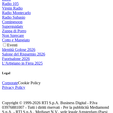
Radio 105
Virgin Radio
Radio Montecarlo
Radio Subasio
Comingsoon
Superguidatv
Zuppa di Porro
Non Sprecare
Cotto e Mangiato
Eventi
Identità Golose 2026
Salone del Risparmio 2026
Fuorisalone 2026
L'Artigiano in Fiera 2025
Legal
Corporate
Cookie Policy
Privacy Policy
Copyright © 1999-
2026
RTI S.p.A. Business Digital - P.Iva
03976881007 - Tutti i diritti riservati - Per la pubblicità Mediamond
S.p.A. - RTI S.p.A., Mediaset N.V., sede legale Amsterdam (Paesi