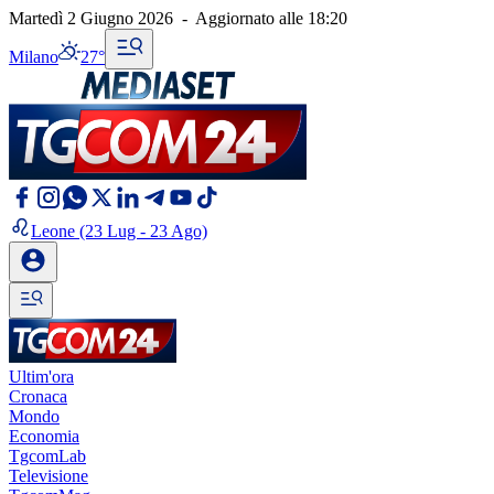
Martedì 2 Giugno 2026
-
Aggiornato alle
18:20
Milano
27°
Leone
(23 Lug - 23 Ago)
Ultim'ora
Cronaca
Mondo
Economia
TgcomLab
Televisione