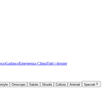
osco
Garlasco
Emergenza Clima
Tutti i dossier
estyle
Oroscopo
Salute
Skuola
Cultura
Animali
Speciali