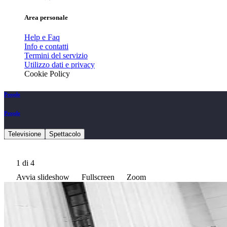
Area personale
Help e Faq
Info e contatti
Termini del servizio
Utilizzo dati e privacy
Cookie Policy
People
People
Televisione
Spettacolo
1
di 4
Avvia slideshow
Fullscreen
Zoom