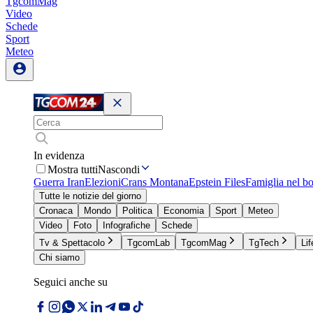
TgcomMag
Video
Schede
Sport
Meteo
In evidenza
Mostra tutti
Nascondi
Guerra Iran
Elezioni
Crans Montana
Epstein Files
Famiglia nel b
Tutte le notizie del giorno
Cronaca
Mondo
Politica
Economia
Sport
Meteo
Video
Foto
Infografiche
Schede
Tv & Spettacolo
TgcomLab
TgcomMag
TgTech
Lif
Chi siamo
Seguici anche su