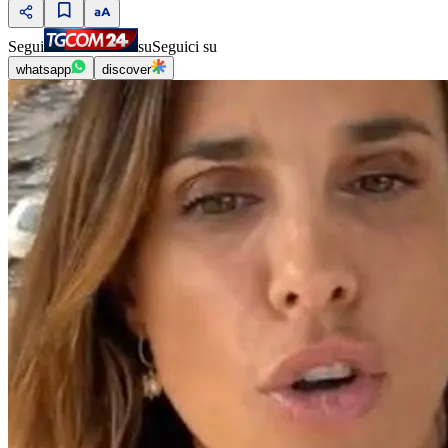
Segui
su
Seguici su
whatsapp
discover