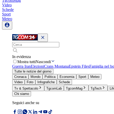
TgcomMag
Video
Schede
Sport
Meteo
In evidenza
Mostra tutti
Nascondi
Guerra Iran
Elezioni
Crans Montana
Epstein Files
Famiglia nel b
Tutte le notizie del giorno
Cronaca
Mondo
Politica
Economia
Sport
Meteo
Video
Foto
Infografiche
Schede
Tv & Spettacolo
TgcomLab
TgcomMag
TgTech
Lif
Chi siamo
Seguici anche su