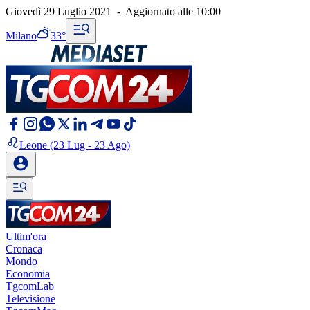
Giovedì 29 Luglio 2021
-
Aggiornato alle
10:00
Milano
33°
Leone
(23 Lug - 23 Ago)
Ultim'ora
Cronaca
Mondo
Economia
TgcomLab
Televisione