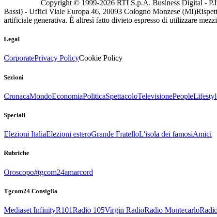
Copyright © 1999-
2026
RTI S.p.A. Business Digital - P.I
Bassi) - Uffici Viale Europa 46, 20093 Cologno Monzese (MI)
Rispett
artificiale generativa. È altresì fatto divieto espresso di utilizzare mez
Legal
Corporate
Privacy Policy
Cookie Policy
Sezioni
Cronaca
Mondo
Economia
Politica
Spettacolo
Televisione
People
Lifestyl
Speciali
Elezioni Italia
Elezioni estero
Grande Fratello
L'isola dei famosi
Amici
Rubriche
Oroscopo
#tgcom24amarcord
Tgcom24 Consiglia
Mediaset Infinity
R101
Radio 105
Virgin Radio
Radio Montecarlo
Radio