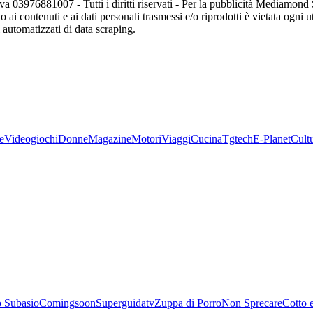
va 03976881007 - Tutti i diritti riservati - Per la pubblicità Mediamon
o ai contenuti e ai dati personali trasmessi e/o riprodotti è vietata ogni 
zi automatizzati di data scraping.
e
Videogiochi
Donne
Magazine
Motori
Viaggi
Cucina
Tgtech
E-Planet
Cult
 Subasio
Comingsoon
Superguidatv
Zuppa di Porro
Non Sprecare
Cotto 