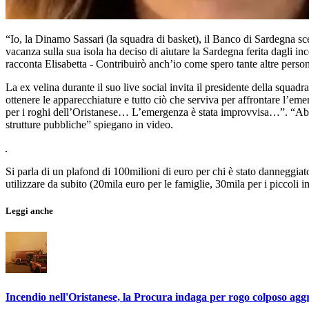
“Io, la Dinamo Sassari (la squadra di basket), il Banco di Sardegna scen
vacanza sulla sua isola ha deciso di aiutare la Sardegna ferita dagli i
racconta Elisabetta - Contribuirò anch’io come spero tante altre person
La ex velina durante il suo live social invita il presidente della squadr
ottenere le apparecchiature e tutto ciò che serviva per affrontare l’
per i roghi dell’Oristanese… L’emergenza è stata improvvisa…”. “Abb
strutture pubbliche” spiegano in video.
Si parla di un plafond di 100milioni di euro per chi è stato danneggiato:
utilizzare da subito (20mila euro per le famiglie, 30mila per i piccoli 
Leggi anche
Incendio nell'Oristanese, la Procura indaga per rogo colposo agg