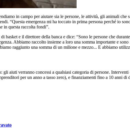
diamo in campo per aiutare sia le persone, le attività, gli animali che son
ncendi. “Questa emergenza mi ha toccato in prima persona perché io sono d
e in questa raccolta fondi”.
a di basket e il direttore della banca e dice: “Sono le persone che durante 
emergenza. Abbiamo raccolto insieme a loro una somma importante e sono 
iamo raggiunto una somma di un milione e mezzo... E abbiamo utilizzat
 gli aiuti verranno concessi a qualsiasi categoria di persone. Interventi 
imprenditori per un anno a tasso zero), e finanziamenti fino a 10 anni di 
ravato