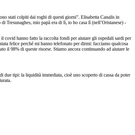
o stati colpiti dai roghi di questi giorni”. Elisabetta Canalis in
i Tresunaghes, mio papà era di lì, io ho casa lì (nell’Oristanese) -
il covid hanno fatto la raccolta fondi per aiutare gli ospedali sardi per
stata felice perché mi hanno telefonato per dirmi: facciamo qualcosa
o il 98% di queste risorse. Stiamo ancora continuando ad aiutare le
di due tipi: la liquidità immediata, cioè uno scoperto di cassa da poter
durata.