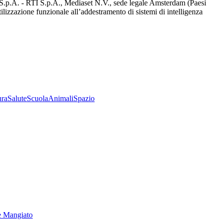
d S.p.A. - RTI S.p.A., Mediaset N.V., sede legale Amsterdam (Paesi
utilizzazione funzionale all’addestramento di sistemi di intelligenza
ura
Salute
Scuola
Animali
Spazio
e Mangiato