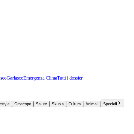
osco
Garlasco
Emergenza Clima
Tutti i dossier
estyle
Oroscopo
Salute
Skuola
Cultura
Animali
Speciali