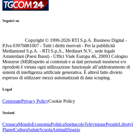
Seguici su
Copyright © 1999-
2026
RTI S.p.A. Business Digital -
P.Iva 03976881007 - Tutti i diritti riservati - Per la pubblicità
Mediamond S.p.A. - RTI S.p.A., Mediaset N.V., sede legale
Amsterdam (Paesi Bassi) - Uffici Viale Europa 46, 20093 Cologno
Monzese (MI)
Rispetto ai contenuti e ai dati personali trasmessi e/o
riprodotti è vietata ogni utilizzazione funzionale all’addestramento di
sistemi di intelligenza artificiale generativa. È altresì fatto divieto
espresso di utilizzare mezzi automatizzati di data scraping.
Legal
Corporate
Privacy Policy
Cookie Policy
Sezioni
Cronaca
Mondo
Economia
Politica
Spettacolo
Televisione
People
Lifestyl
Planet
Cultura
Salute
Scuola
Animali
Spazio