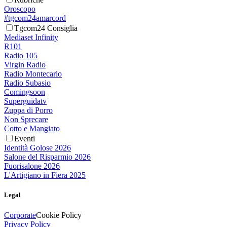
Oroscopo
#tgcom24amarcord
Tgcom24 Consiglia
Mediaset Infinity
R101
Radio 105
Virgin Radio
Radio Montecarlo
Radio Subasio
Comingsoon
Superguidatv
Zuppa di Porro
Non Sprecare
Cotto e Mangiato
Eventi
Identità Golose 2026
Salone del Risparmio 2026
Fuorisalone 2026
L'Artigiano in Fiera 2025
Legal
Corporate
Cookie Policy
Privacy Policy