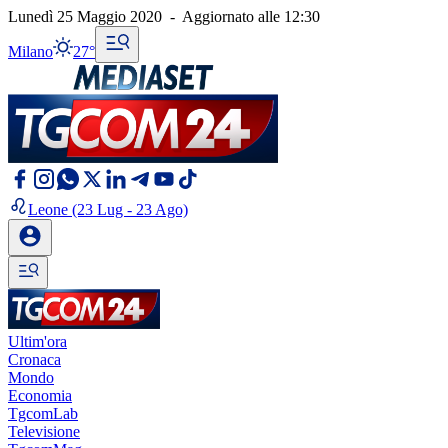
Lunedì 25 Maggio 2020
-
Aggiornato alle
12:30
Milano
27°
Leone
(23 Lug - 23 Ago)
Ultim'ora
Cronaca
Mondo
Economia
TgcomLab
Televisione