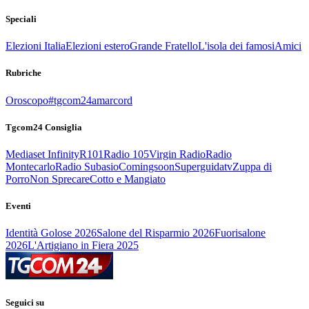
Speciali
Elezioni Italia
Elezioni estero
Grande Fratello
L'isola dei famosi
Amici
Rubriche
Oroscopo
#tgcom24amarcord
Tgcom24 Consiglia
Mediaset Infinity
R101
Radio 105
Virgin Radio
Radio
Montecarlo
Radio Subasio
Comingsoon
Superguidatv
Zuppa di
Porro
Non Sprecare
Cotto e Mangiato
Eventi
Identità Golose 2026
Salone del Risparmio 2026
Fuorisalone
2026
L'Artigiano in Fiera 2025
Seguici su