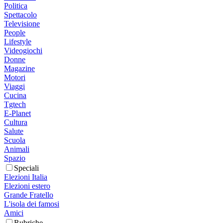
Politica
Spettacolo
Televisione
People
Lifestyle
Videogiochi
Donne
Magazine
Motori
Viaggi
Cucina
Tgtech
E-Planet
Cultura
Salute
Scuola
Animali
Spazio
Speciali
Elezioni Italia
Elezioni estero
Grande Fratello
L'isola dei famosi
Amici
Rubriche