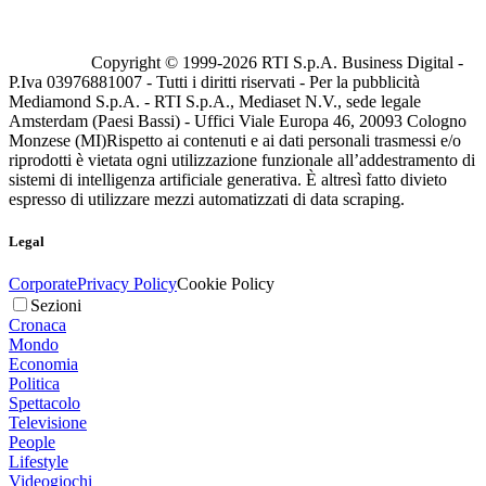
Copyright © 1999-
2026
RTI S.p.A. Business Digital -
P.Iva 03976881007 - Tutti i diritti riservati - Per la pubblicità
Mediamond S.p.A. - RTI S.p.A., Mediaset N.V., sede legale
Amsterdam (Paesi Bassi) - Uffici Viale Europa 46, 20093 Cologno
Monzese (MI)
Rispetto ai contenuti e ai dati personali trasmessi e/o
riprodotti è vietata ogni utilizzazione funzionale all’addestramento di
sistemi di intelligenza artificiale generativa. È altresì fatto divieto
espresso di utilizzare mezzi automatizzati di data scraping.
Legal
Corporate
Privacy Policy
Cookie Policy
Sezioni
Cronaca
Mondo
Economia
Politica
Spettacolo
Televisione
People
Lifestyle
Videogiochi