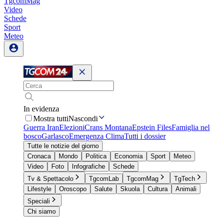
TgcomMag
Video
Schede
Sport
Meteo
In evidenza
Mostra tutti
Nascondi
Guerra Iran
Elezioni
Crans Montana
Epstein Files
Famiglia nel
bosco
Garlasco
Emergenza Clima
Tutti i dossier
Tutte le notizie del giorno
Cronaca
Mondo
Politica
Economia
Sport
Meteo
Video
Foto
Infografiche
Schede
Tv & Spettacolo
TgcomLab
TgcomMag
TgTech
Lifestyle
Oroscopo
Salute
Skuola
Cultura
Animali
Speciali
Chi siamo