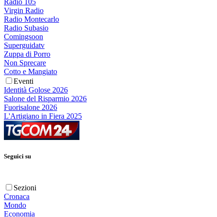
Radio 105
Virgin Radio
Radio Montecarlo
Radio Subasio
Comingsoon
Superguidatv
Zuppa di Porro
Non Sprecare
Cotto e Mangiato
Eventi
Identità Golose 2026
Salone del Risparmio 2026
Fuorisalone 2026
L'Artigiano in Fiera 2025
Seguici su
Sezioni
Cronaca
Mondo
Economia