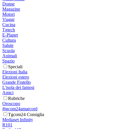
Donne
Magazine
Motori
Viaggi
Cucina
Tgtech
E-Planet
Cultura
Salute
Scuola
Animali
Spazio
Speciali
Elezioni Italia
Elezioni estero
Grande Fratello
L'isola dei famosi
Amici
Rubriche
Oroscopo
#tgcom24amarcord
Tgcom24 Consiglia
Mediaset Infinity
R101