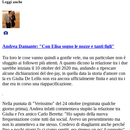
Leggi anche
Andrea Damante: "Con Elisa sogno le nozze e tanti figli"
Tra loro le cose vanno quindi a gonfie vele, ma un particolare non è
sfuggito ai follower più attenti. A quanto dicono la relazione tra i due
sarebbe iniziata il 10 ottobre del 2020 ma, andando a ripescare
alcune dichiarazioni del dee-jay, in quella data la storia d'amore con
la ex Giulia De Lellis non era ancora ufficialmente finita e anzi tra i
due era in corso una riappacificazione.
Nella puntata di "Verissimo" del 24 ottobre (registrata qualche
giorno prima), Andrea infatti commentava stupito la relazione tra
Giulia e l'ex amico Carlo Beretta: "Ho saputo della nuova
frequentazione come tutti dai social. Avevo un presentimento ma
non lo ammettevo a me stesso. Credevo di sbagliarmi anche perché
fino a pochi giorni fa ci siamo sentiti, era ripreso un po' il rapporto".