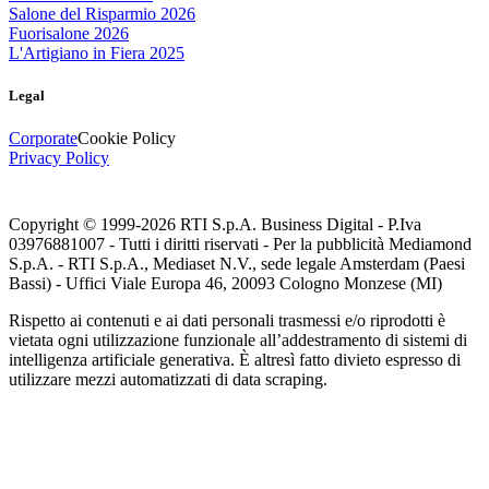
Salone del Risparmio 2026
Fuorisalone 2026
L'Artigiano in Fiera 2025
Legal
Corporate
Cookie Policy
Privacy Policy
Copyright © 1999-
2026
RTI S.p.A. Business Digital - P.Iva
03976881007 - Tutti i diritti riservati - Per la pubblicità Mediamond
S.p.A. - RTI S.p.A., Mediaset N.V., sede legale Amsterdam (Paesi
Bassi) - Uffici Viale Europa 46, 20093 Cologno Monzese (MI)
Rispetto ai contenuti e ai dati personali trasmessi e/o riprodotti è
vietata ogni utilizzazione funzionale all’addestramento di sistemi di
intelligenza artificiale generativa. È altresì fatto divieto espresso di
utilizzare mezzi automatizzati di data scraping.