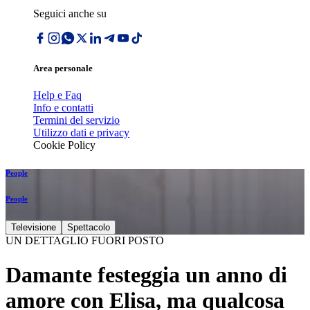
Seguici anche su
Area personale
Help e Faq
Info e contatti
Termini del servizio
Utilizzo dati e privacy
Cookie Policy
People
People
Televisione
Spettacolo
UN DETTAGLIO FUORI POSTO
Damante festeggia un anno di
amore con Elisa, ma qualcosa