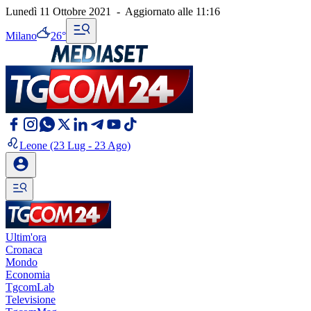
Lunedì 11 Ottobre 2021
-
Aggiornato alle
11:16
Milano
26°
Leone
(23 Lug - 23 Ago)
Ultim'ora
Cronaca
Mondo
Economia
TgcomLab
Televisione