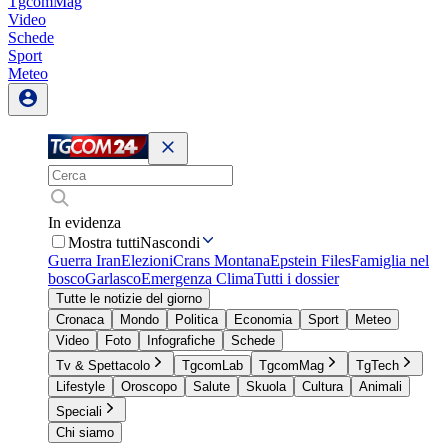
TgcomMag
Video
Schede
Sport
Meteo
In evidenza
Mostra tutti
Nascondi
Guerra Iran
Elezioni
Crans Montana
Epstein Files
Famiglia nel
bosco
Garlasco
Emergenza Clima
Tutti i dossier
Tutte le notizie del giorno
Cronaca
Mondo
Politica
Economia
Sport
Meteo
Video
Foto
Infografiche
Schede
Tv & Spettacolo
TgcomLab
TgcomMag
TgTech
Lifestyle
Oroscopo
Salute
Skuola
Cultura
Animali
Speciali
Chi siamo