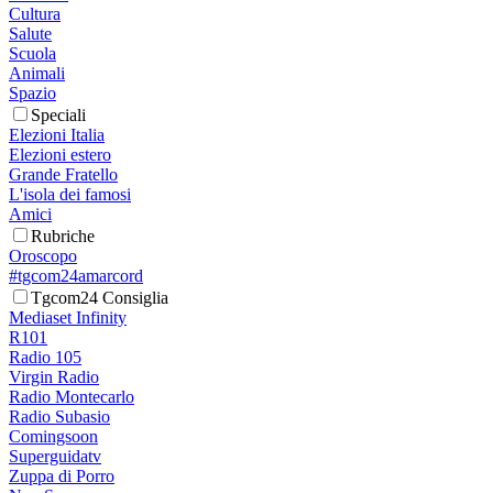
Cultura
Salute
Scuola
Animali
Spazio
Speciali
Elezioni Italia
Elezioni estero
Grande Fratello
L'isola dei famosi
Amici
Rubriche
Oroscopo
#tgcom24amarcord
Tgcom24 Consiglia
Mediaset Infinity
R101
Radio 105
Virgin Radio
Radio Montecarlo
Radio Subasio
Comingsoon
Superguidatv
Zuppa di Porro