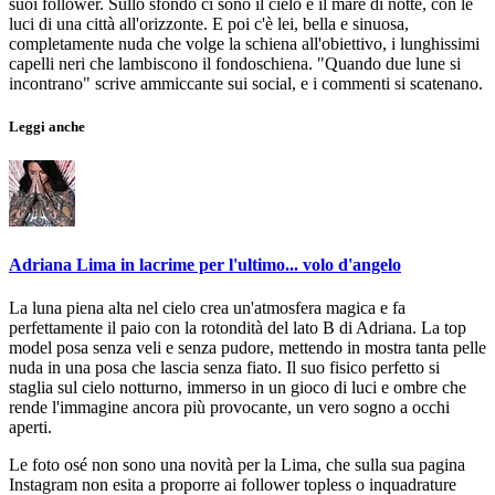
suoi follower. Sullo sfondo ci sono il cielo e il mare di notte, con le
luci di una città all'orizzonte. E poi c'è lei, bella e sinuosa,
completamente nuda che volge la schiena all'obiettivo, i lunghissimi
capelli neri che lambiscono il fondoschiena. "Quando due lune si
incontrano" scrive ammiccante sui social, e i commenti si scatenano.
Leggi anche
Adriana Lima in lacrime per l'ultimo... volo d'angelo
La luna piena alta nel cielo crea un'atmosfera magica e fa
perfettamente il paio con la rotondità del lato B di Adriana. La top
model posa senza veli e senza pudore, mettendo in mostra tanta pelle
nuda in una posa che lascia senza fiato. Il suo fisico perfetto si
staglia sul cielo notturno, immerso in un gioco di luci e ombre che
rende l'immagine ancora più provocante, un vero sogno a occhi
aperti.
Le foto osé non sono una novità per la Lima, che sulla sua pagina
Instagram non esita a proporre ai follower topless o inquadrature