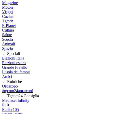
Magazine
Motori
Viaggi
Cucina
Tgtech
E-Planet
Cultura
Salute
Scuola
Animali
Spazio
Speciali
Elezioni Italia
Elezioni estero
Grande Fratello
L'isola dei famosi
Amici
Rubriche
Oroscopo
#tgcom24amarcord
Tgcom24 Consiglia
Mediaset Infinity
R101
Radio 105