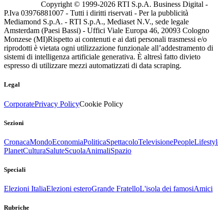
Copyright © 1999-
2026
RTI S.p.A. Business Digital -
P.Iva 03976881007 - Tutti i diritti riservati - Per la pubblicità
Mediamond S.p.A. - RTI S.p.A., Mediaset N.V., sede legale
Amsterdam (Paesi Bassi) - Uffici Viale Europa 46, 20093 Cologno
Monzese (MI)
Rispetto ai contenuti e ai dati personali trasmessi e/o
riprodotti è vietata ogni utilizzazione funzionale all’addestramento di
sistemi di intelligenza artificiale generativa. È altresì fatto divieto
espresso di utilizzare mezzi automatizzati di data scraping.
Legal
Corporate
Privacy Policy
Cookie Policy
Sezioni
Cronaca
Mondo
Economia
Politica
Spettacolo
Televisione
People
Lifestyl
Planet
Cultura
Salute
Scuola
Animali
Spazio
Speciali
Elezioni Italia
Elezioni estero
Grande Fratello
L'isola dei famosi
Amici
Rubriche