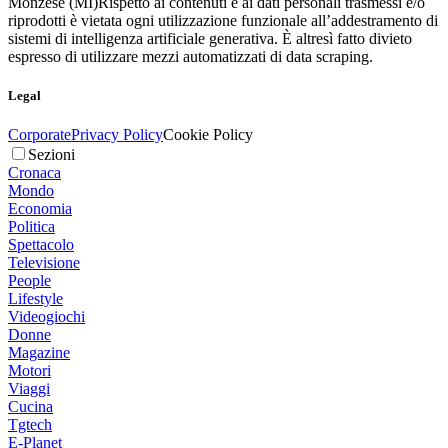
Monzese (MI)
Rispetto ai contenuti e ai dati personali trasmessi e/o
riprodotti è vietata ogni utilizzazione funzionale all’addestramento di
sistemi di intelligenza artificiale generativa. È altresì fatto divieto
espresso di utilizzare mezzi automatizzati di data scraping.
Legal
Corporate
Privacy Policy
Cookie Policy
Sezioni
Cronaca
Mondo
Economia
Politica
Spettacolo
Televisione
People
Lifestyle
Videogiochi
Donne
Magazine
Motori
Viaggi
Cucina
Tgtech
E-Planet