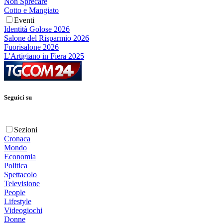
Non Sprecare
Cotto e Mangiato
Eventi
Identità Golose 2026
Salone del Risparmio 2026
Fuorisalone 2026
L'Artigiano in Fiera 2025
Seguici su
Sezioni
Cronaca
Mondo
Economia
Politica
Spettacolo
Televisione
People
Lifestyle
Videogiochi
Donne