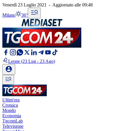
Venerdì 23 Luglio 2021
-
Aggiornato alle
09:48
Milano
36°
Leone
(23 Lug - 23 Ago)
Ultim'ora
Cronaca
Mondo
Economia
TgcomLab
Televisione