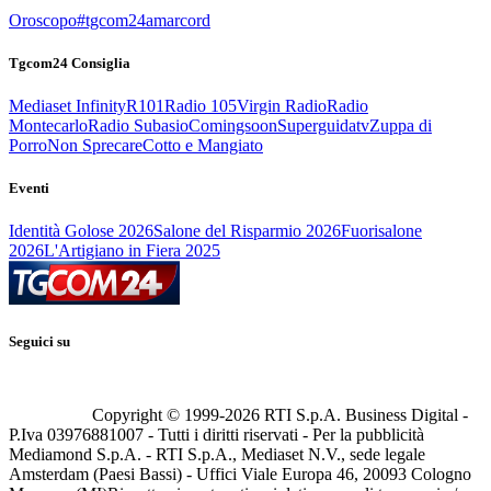
Oroscopo
#tgcom24amarcord
Tgcom24 Consiglia
Mediaset Infinity
R101
Radio 105
Virgin Radio
Radio
Montecarlo
Radio Subasio
Comingsoon
Superguidatv
Zuppa di
Porro
Non Sprecare
Cotto e Mangiato
Eventi
Identità Golose 2026
Salone del Risparmio 2026
Fuorisalone
2026
L'Artigiano in Fiera 2025
Seguici su
Copyright © 1999-
2026
RTI S.p.A. Business Digital -
P.Iva 03976881007 - Tutti i diritti riservati - Per la pubblicità
Mediamond S.p.A. - RTI S.p.A., Mediaset N.V., sede legale
Amsterdam (Paesi Bassi) - Uffici Viale Europa 46, 20093 Cologno