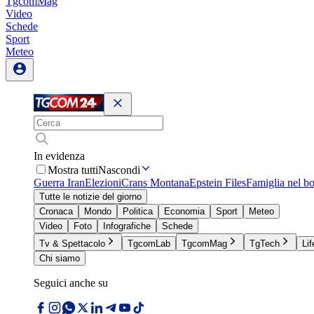
TgcomMag
Video
Schede
Sport
Meteo
In evidenza
Mostra tutti
Nascondi
Guerra Iran
Elezioni
Crans Montana
Epstein Files
Famiglia nel b
Tutte le notizie del giorno
Cronaca
Mondo
Politica
Economia
Sport
Meteo
Video
Foto
Infografiche
Schede
Tv & Spettacolo
TgcomLab
TgcomMag
TgTech
Lif
Chi siamo
Seguici anche su