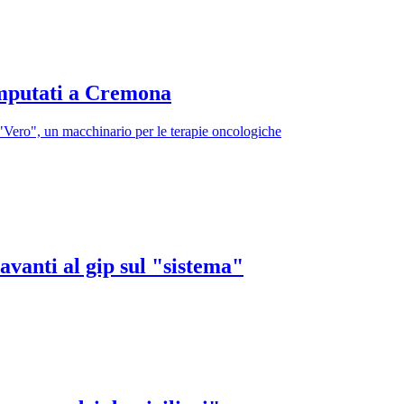
 imputati a Cremona
"Vero", un macchinario per le terapie oncologiche
vanti al gip sul "sistema"