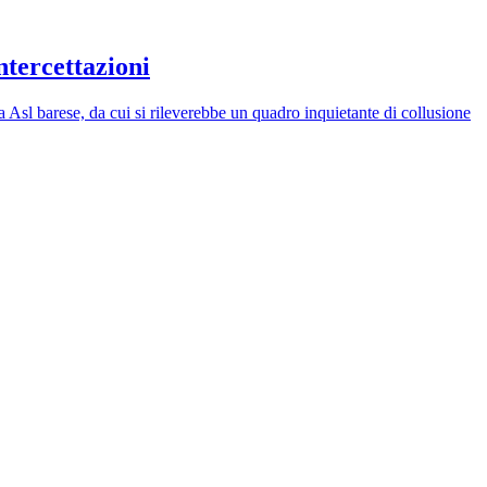
ntercettazioni
la Asl barese, da cui si rileverebbe un quadro inquietante di collusione