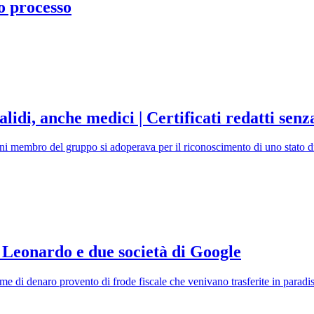
io processo
alidi, anche medici | Certificati redatti senza
i membro del gruppo si adoperava per il riconoscimento di uno stato di 
 Leonardo e due società di Google
 di denaro provento di frode fiscale che venivano trasferite in paradisi