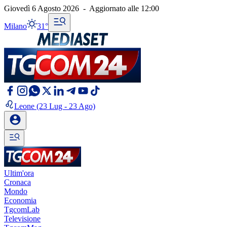
Giovedì 6 Agosto 2026
-
Aggiornato alle
12:00
Milano
31°
Leone
(23 Lug - 23 Ago)
Ultim'ora
Cronaca
Mondo
Economia
TgcomLab
Televisione