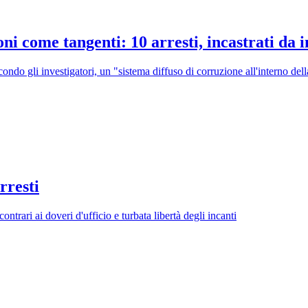
oni come tangenti: 10 arresti, incastrati da i
ondo gli investigatori, un "sistema diffuso di corruzione all'interno del
rresti
ontrari ai doveri d'ufficio e turbata libertà degli incanti