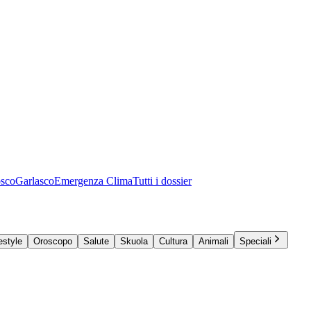
osco
Garlasco
Emergenza Clima
Tutti i dossier
estyle
Oroscopo
Salute
Skuola
Cultura
Animali
Speciali