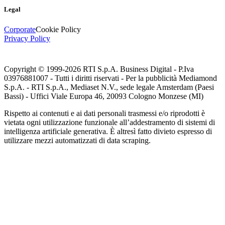
Legal
Corporate
Cookie Policy
Privacy Policy
Copyright © 1999-
2026
RTI S.p.A. Business Digital - P.Iva
03976881007 - Tutti i diritti riservati - Per la pubblicità Mediamond
S.p.A. - RTI S.p.A., Mediaset N.V., sede legale Amsterdam (Paesi
Bassi) - Uffici Viale Europa 46, 20093 Cologno Monzese (MI)
Rispetto ai contenuti e ai dati personali trasmessi e/o riprodotti è
vietata ogni utilizzazione funzionale all’addestramento di sistemi di
intelligenza artificiale generativa. È altresì fatto divieto espresso di
utilizzare mezzi automatizzati di data scraping.