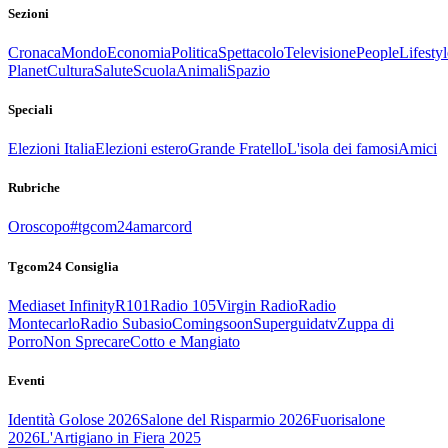
Sezioni
Cronaca
Mondo
Economia
Politica
Spettacolo
Televisione
People
Lifestyl
Planet
Cultura
Salute
Scuola
Animali
Spazio
Speciali
Elezioni Italia
Elezioni estero
Grande Fratello
L'isola dei famosi
Amici
Rubriche
Oroscopo
#tgcom24amarcord
Tgcom24 Consiglia
Mediaset Infinity
R101
Radio 105
Virgin Radio
Radio
Montecarlo
Radio Subasio
Comingsoon
Superguidatv
Zuppa di
Porro
Non Sprecare
Cotto e Mangiato
Eventi
Identità Golose 2026
Salone del Risparmio 2026
Fuorisalone
2026
L'Artigiano in Fiera 2025