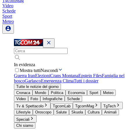
TgcomMag
Video
Schede
Sport
Meteo
In evidenza
Mostra tutti
Nascondi
Guerra Iran
Elezioni
Crans Montana
Epstein Files
Famiglia nel
bosco
Garlasco
Emergenza Clima
Tutti i dossier
Tutte le notizie del giorno
Cronaca
Mondo
Politica
Economia
Sport
Meteo
Video
Foto
Infografiche
Schede
Tv & Spettacolo
TgcomLab
TgcomMag
TgTech
Lifestyle
Oroscopo
Salute
Skuola
Cultura
Animali
Speciali
Chi siamo