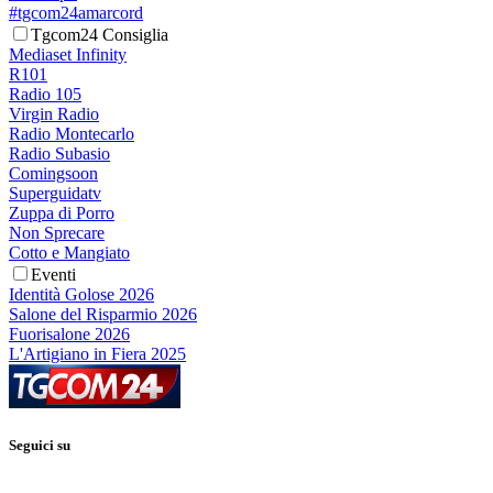
#tgcom24amarcord
Tgcom24 Consiglia
Mediaset Infinity
R101
Radio 105
Virgin Radio
Radio Montecarlo
Radio Subasio
Comingsoon
Superguidatv
Zuppa di Porro
Non Sprecare
Cotto e Mangiato
Eventi
Identità Golose 2026
Salone del Risparmio 2026
Fuorisalone 2026
L'Artigiano in Fiera 2025
Seguici su