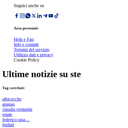
Seguici anche su
Area personale
Help e Faq
Info e contatti
Termini del servizio
Utilizzo dati e privacy
Cookie Policy
Ultime notizie su
ste
Tag correlati:
albicocche
ananas
claudia venturini
estate
federico rasa…
frullati