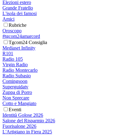
Elezioni estero
Grande Fratello
L'isola dei famosi
Amici
Rubriche
Oroscopo
#tgcom24amarcord
Tgcom24 Consiglia
Mediaset Infinity
R101
Radio 105
Virgin Radio
Radio Montecarlo
Radio Subasio
Comingsoon
Superguidatv
Zuppa di Porro
Non Sprecare
Cotto e Mangiato
Eventi
Identità Golose 2026
Salone del Risparmio 2026
Fuorisalone 2026
L'Artigiano in Fiera 2025