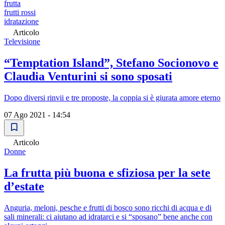
frutta
frutti rossi
idratazione
Articolo
Televisione
“Temptation Island”, Stefano Socionovo e
Claudia Venturini si sono sposati
Dopo diversi rinvii e tre proposte, la coppia si è giurata amore eterno
07 Ago 2021 - 14:54
Articolo
Donne
La frutta più buona e sfiziosa per la sete
d’estate
Anguria, meloni, pesche e frutti di bosco sono ricchi di acqua e di
sali minerali: ci aiutano ad idratarci e si “sposano” bene anche con