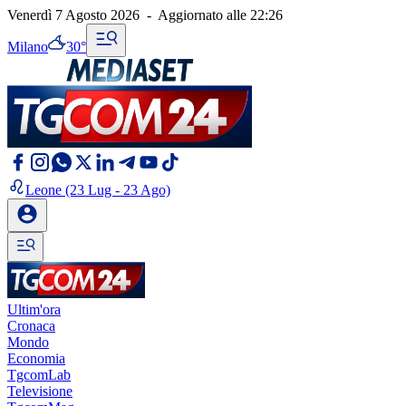
Venerdì 7 Agosto 2026
-
Aggiornato alle
22:26
Milano
30°
Leone
(23 Lug - 23 Ago)
Ultim'ora
Cronaca
Mondo
Economia
TgcomLab
Televisione