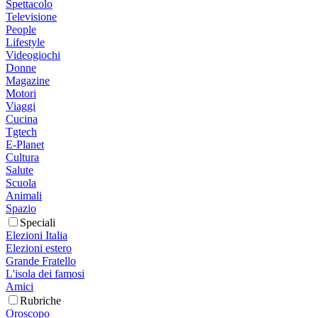
Spettacolo
Televisione
People
Lifestyle
Videogiochi
Donne
Magazine
Motori
Viaggi
Cucina
Tgtech
E-Planet
Cultura
Salute
Scuola
Animali
Spazio
Speciali
Elezioni Italia
Elezioni estero
Grande Fratello
L'isola dei famosi
Amici
Rubriche
Oroscopo