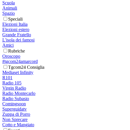
Scuola
Animali
Spazio
Speciali
Elezioni Italia
Elezioni estero
Grande Fratello
L'isola dei famosi
Amici
Rubriche
Oroscopo
#tgcom24amarcord
Tgcom24 Consiglia
Mediaset Infinity
R101
Radio 105
Virgin Radio
Radio Montecarlo
Radio Subasio
Comingsoon
Superguidatv
Zuppa di Porro
Non Sprecare
Cotto e Mangiato