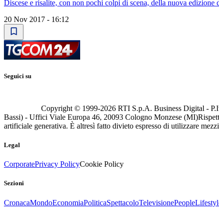
Discese e risalite, con non pochi colpi di scena, della nuova edizione 
20 Nov 2017 - 16:12
Seguici su
Copyright © 1999-
2026
RTI S.p.A. Business Digital - P.I
Bassi) - Uffici Viale Europa 46, 20093 Cologno Monzese (MI)
Rispett
artificiale generativa. È altresì fatto divieto espresso di utilizzare mez
Legal
Corporate
Privacy Policy
Cookie Policy
Sezioni
Cronaca
Mondo
Economia
Politica
Spettacolo
Televisione
People
Lifestyl