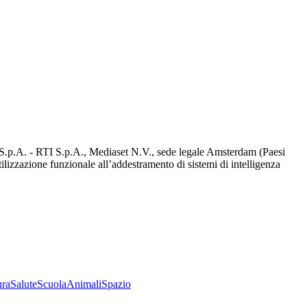
d S.p.A. - RTI S.p.A., Mediaset N.V., sede legale Amsterdam (Paesi
utilizzazione funzionale all’addestramento di sistemi di intelligenza
ura
Salute
Scuola
Animali
Spazio