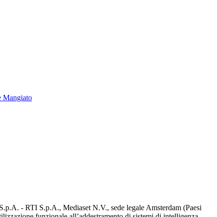
e Mangiato
d S.p.A. - RTI S.p.A., Mediaset N.V., sede legale Amsterdam (Paesi
utilizzazione funzionale all’addestramento di sistemi di intelligenza