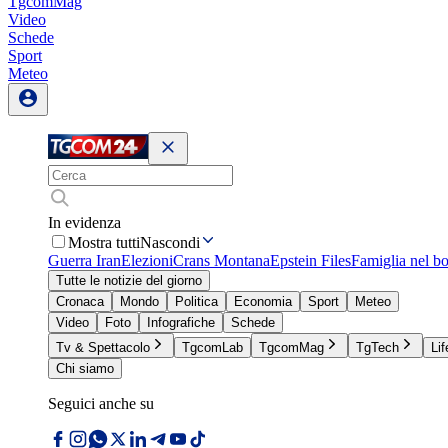
TgcomMag
Video
Schede
Sport
Meteo
In evidenza
Mostra tutti
Nascondi
Guerra Iran
Elezioni
Crans Montana
Epstein Files
Famiglia nel b
Tutte le notizie del giorno
Cronaca
Mondo
Politica
Economia
Sport
Meteo
Video
Foto
Infografiche
Schede
Tv & Spettacolo
TgcomLab
TgcomMag
TgTech
Lif
Chi siamo
Seguici anche su