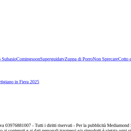
 Subasio
Comingsoon
Superguidatv
Zuppa di Porro
Non Sprecare
Cotto 
tigiano in Fiera 2025
va 03976881007 - Tutti i diritti riservati - Per la pubblicità Mediamon
o ai contenuti e ai dati personali trasmessi e/o riprodotti è vietata ogni 