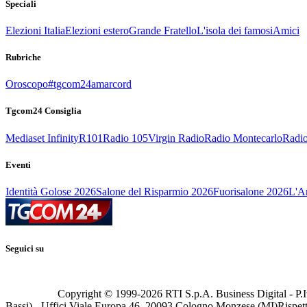
Speciali
Elezioni Italia
Elezioni estero
Grande Fratello
L'isola dei famosi
Amici
Rubriche
Oroscopo
#tgcom24amarcord
Tgcom24 Consiglia
Mediaset Infinity
R101
Radio 105
Virgin Radio
Radio Montecarlo
Radio
Eventi
Identità Golose 2026
Salone del Risparmio 2026
Fuorisalone 2026
L'Ar
Seguici su
Copyright © 1999-
2026
RTI S.p.A. Business Digital - P.I
Bassi) - Uffici Viale Europa 46, 20093 Cologno Monzese (MI)
Rispett