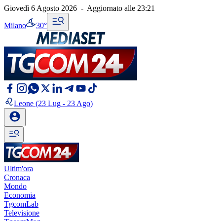
Giovedì 6 Agosto 2026
-
Aggiornato alle
23:21
Milano
30°
Leone
(23 Lug - 23 Ago)
Ultim'ora
Cronaca
Mondo
Economia
TgcomLab
Televisione