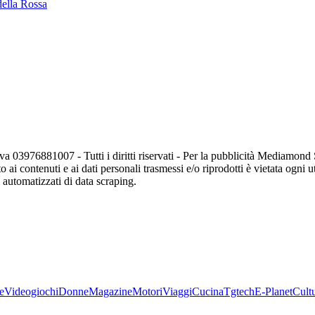
della Rossa
va 03976881007 - Tutti i diritti riservati - Per la pubblicità Mediamon
o ai contenuti e ai dati personali trasmessi e/o riprodotti è vietata ogni 
zi automatizzati di data scraping.
e
Videogiochi
Donne
Magazine
Motori
Viaggi
Cucina
Tgtech
E-Planet
Cult