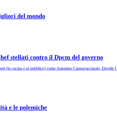
migliori del mondo
chef stellati contro il Dpcm del governo
lti noti (in cucina e al pubblico) come Antonino Cannavacciuolo, David
ità e le polemiche