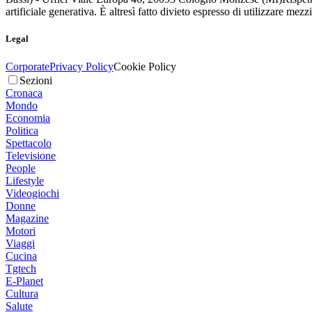
artificiale generativa. È altresì fatto divieto espresso di utilizzare mez
Legal
Corporate
Privacy Policy
Cookie Policy
Sezioni
Cronaca
Mondo
Economia
Politica
Spettacolo
Televisione
People
Lifestyle
Videogiochi
Donne
Magazine
Motori
Viaggi
Cucina
Tgtech
E-Planet
Cultura
Salute