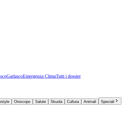
osco
Garlasco
Emergenza Clima
Tutti i dossier
estyle
Oroscopo
Salute
Skuola
Cultura
Animali
Speciali