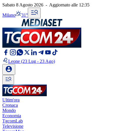
Sabato 8 Agosto 2026
-
Aggiornato alle
12:35
Milano
31°
Leone
(23 Lug - 23 Ago)
Ultim'ora
Cronaca
Mondo
Economia
TgcomLab
Televisione