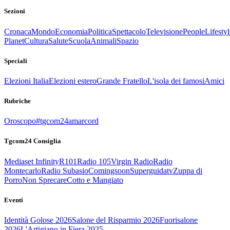
Sezioni
Cronaca
Mondo
Economia
Politica
Spettacolo
Televisione
People
Lifestyl
Planet
Cultura
Salute
Scuola
Animali
Spazio
Speciali
Elezioni Italia
Elezioni estero
Grande Fratello
L'isola dei famosi
Amici
Rubriche
Oroscopo
#tgcom24amarcord
Tgcom24 Consiglia
Mediaset Infinity
R101
Radio 105
Virgin Radio
Radio
Montecarlo
Radio Subasio
Comingsoon
Superguidatv
Zuppa di
Porro
Non Sprecare
Cotto e Mangiato
Eventi
Identità Golose 2026
Salone del Risparmio 2026
Fuorisalone
2026
L'Artigiano in Fiera 2025