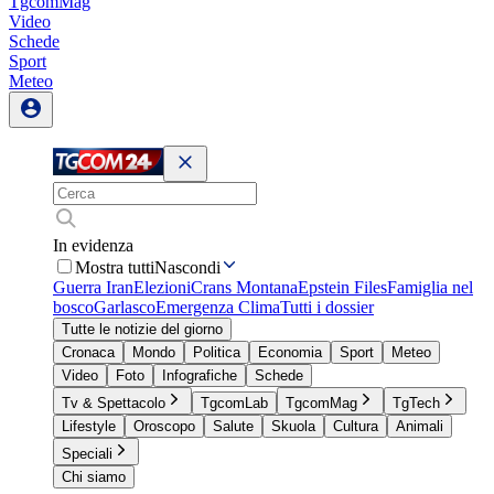
TgcomMag
Video
Schede
Sport
Meteo
In evidenza
Mostra tutti
Nascondi
Guerra Iran
Elezioni
Crans Montana
Epstein Files
Famiglia nel
bosco
Garlasco
Emergenza Clima
Tutti i dossier
Tutte le notizie del giorno
Cronaca
Mondo
Politica
Economia
Sport
Meteo
Video
Foto
Infografiche
Schede
Tv & Spettacolo
TgcomLab
TgcomMag
TgTech
Lifestyle
Oroscopo
Salute
Skuola
Cultura
Animali
Speciali
Chi siamo