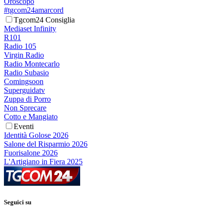
Oroscopo
#tgcom24amarcord
Tgcom24 Consiglia
Mediaset Infinity
R101
Radio 105
Virgin Radio
Radio Montecarlo
Radio Subasio
Comingsoon
Superguidatv
Zuppa di Porro
Non Sprecare
Cotto e Mangiato
Eventi
Identità Golose 2026
Salone del Risparmio 2026
Fuorisalone 2026
L'Artigiano in Fiera 2025
Seguici su