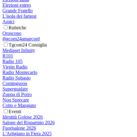
Elezioni estero
Grande Fratello
L'isola dei famosi
Amici
Rubriche
Oroscopo
#tgcom24amarcord
Tgcom24 Consiglia
Mediaset Infinity
R101
Radio 105
Virgin Radio
Radio Montecarlo
Radio Subasio
Comingsoon
Superguidatv
Zuppa di Porro
Non Sprecare
Cotto e Mangiato
Eventi
Identità Golose 2026
Salone del Risparmio 2026
Fuorisalone 2026
L'Artigiano in Fiera 2025