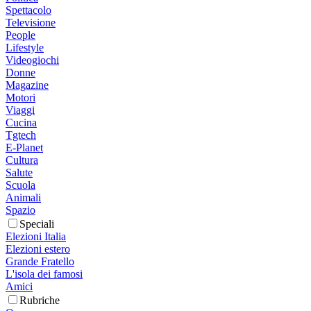
Spettacolo
Televisione
People
Lifestyle
Videogiochi
Donne
Magazine
Motori
Viaggi
Cucina
Tgtech
E-Planet
Cultura
Salute
Scuola
Animali
Spazio
Speciali
Elezioni Italia
Elezioni estero
Grande Fratello
L'isola dei famosi
Amici
Rubriche