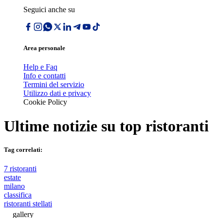
Seguici anche su
Area personale
Help e Faq
Info e contatti
Termini del servizio
Utilizzo dati e privacy
Cookie Policy
Ultime notizie su
top ristoranti
Tag correlati:
7 ristoranti
estate
milano
classifica
ristoranti stellati
gallery