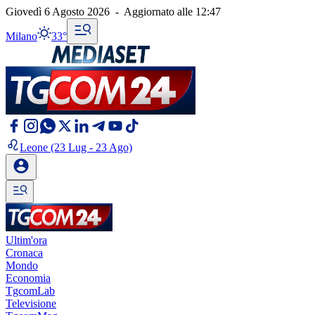
Giovedì 6 Agosto 2026
-
Aggiornato alle
12:47
Milano
33°
Leone
(23 Lug - 23 Ago)
Ultim'ora
Cronaca
Mondo
Economia
TgcomLab
Televisione