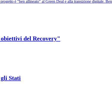
progetto è "ben allineato" al Green Deal e alla transizione digitale. Bene
 obiettivi del Recovery"
gli Stati