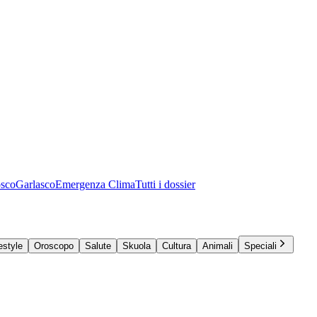
osco
Garlasco
Emergenza Clima
Tutti i dossier
estyle
Oroscopo
Salute
Skuola
Cultura
Animali
Speciali