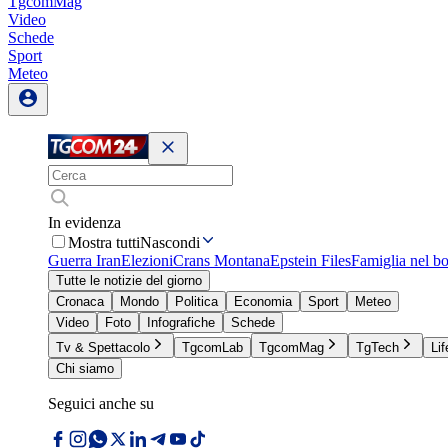
TgcomMag
Video
Schede
Sport
Meteo
In evidenza
Mostra tutti
Nascondi
Guerra Iran
Elezioni
Crans Montana
Epstein Files
Famiglia nel b
Tutte le notizie del giorno
Cronaca
Mondo
Politica
Economia
Sport
Meteo
Video
Foto
Infografiche
Schede
Tv & Spettacolo
TgcomLab
TgcomMag
TgTech
Lif
Chi siamo
Seguici anche su