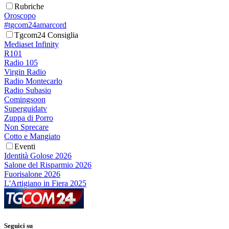
Rubriche
Oroscopo
#tgcom24amarcord
Tgcom24 Consiglia
Mediaset Infinity
R101
Radio 105
Virgin Radio
Radio Montecarlo
Radio Subasio
Comingsoon
Superguidatv
Zuppa di Porro
Non Sprecare
Cotto e Mangiato
Eventi
Identità Golose 2026
Salone del Risparmio 2026
Fuorisalone 2026
L'Artigiano in Fiera 2025
Seguici su