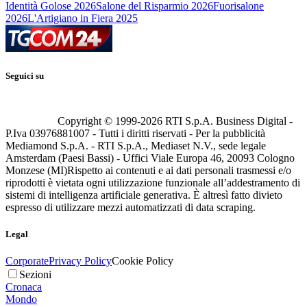
Identità Golose 2026
Salone del Risparmio 2026
Fuorisalone
2026
L'Artigiano in Fiera 2025
Seguici su
Copyright © 1999-
2026
RTI S.p.A. Business Digital -
P.Iva 03976881007 - Tutti i diritti riservati - Per la pubblicità
Mediamond S.p.A. - RTI S.p.A., Mediaset N.V., sede legale
Amsterdam (Paesi Bassi) - Uffici Viale Europa 46, 20093 Cologno
Monzese (MI)
Rispetto ai contenuti e ai dati personali trasmessi e/o
riprodotti è vietata ogni utilizzazione funzionale all’addestramento di
sistemi di intelligenza artificiale generativa. È altresì fatto divieto
espresso di utilizzare mezzi automatizzati di data scraping.
Legal
Corporate
Privacy Policy
Cookie Policy
Sezioni
Cronaca
Mondo