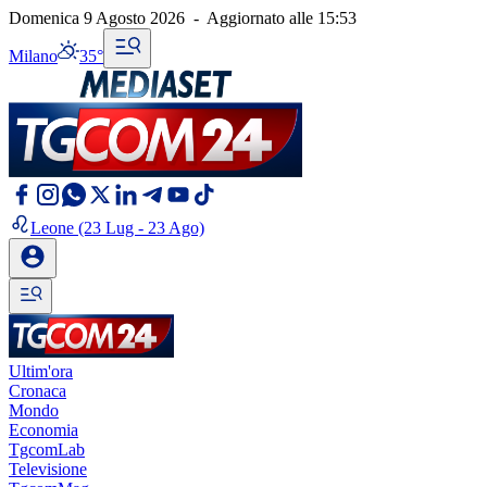
Domenica 9 Agosto 2026
-
Aggiornato alle
15:53
Milano
35°
Leone
(23 Lug - 23 Ago)
Ultim'ora
Cronaca
Mondo
Economia
TgcomLab
Televisione