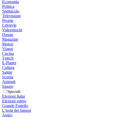
Economia
Politica
Spettacolo
Televisione
People
Lifestyle
Videogiochi
Donne
Magazine
Motori
Viaggi
Cucina
Tgtech
E-Planet
Cultura
Salute
Scuola
Animali
Spazio
Speciali
Elezioni Italia
Elezioni estero
Grande Fratello
L'isola dei famosi
Amici