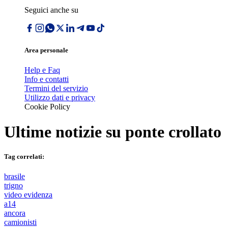
Seguici anche su
Area personale
Help e Faq
Info e contatti
Termini del servizio
Utilizzo dati e privacy
Cookie Policy
Ultime notizie su
ponte crollato
Tag correlati:
brasile
trigno
video evidenza
a14
ancora
camionisti