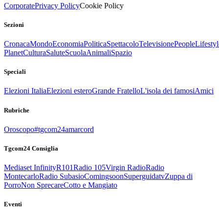
Corporate
Privacy Policy
Cookie Policy
Sezioni
Cronaca
Mondo
Economia
Politica
Spettacolo
Televisione
People
Lifestyl
Planet
Cultura
Salute
Scuola
Animali
Spazio
Speciali
Elezioni Italia
Elezioni estero
Grande Fratello
L'isola dei famosi
Amici
Rubriche
Oroscopo
#tgcom24amarcord
Tgcom24 Consiglia
Mediaset Infinity
R101
Radio 105
Virgin Radio
Radio
Montecarlo
Radio Subasio
Comingsoon
Superguidatv
Zuppa di
Porro
Non Sprecare
Cotto e Mangiato
Eventi