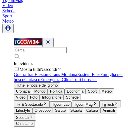
TgcomMag
Video
Schede
Sport
Meteo
In evidenza
Mostra tutti
Nascondi
Guerra Iran
Elezioni
Crans Montana
Epstein Files
Famiglia nel
bosco
Garlasco
Emergenza Clima
Tutti i dossier
Tutte le notizie del giorno
Cronaca
Mondo
Politica
Economia
Sport
Meteo
Video
Foto
Infografiche
Schede
Tv & Spettacolo
TgcomLab
TgcomMag
TgTech
Lifestyle
Oroscopo
Salute
Skuola
Cultura
Animali
Speciali
Chi siamo