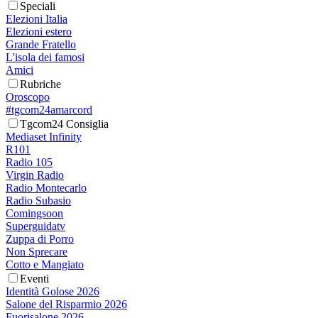
Speciali
Elezioni Italia
Elezioni estero
Grande Fratello
L'isola dei famosi
Amici
Rubriche
Oroscopo
#tgcom24amarcord
Tgcom24 Consiglia
Mediaset Infinity
R101
Radio 105
Virgin Radio
Radio Montecarlo
Radio Subasio
Comingsoon
Superguidatv
Zuppa di Porro
Non Sprecare
Cotto e Mangiato
Eventi
Identità Golose 2026
Salone del Risparmio 2026
Fuorisalone 2026