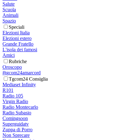
Salute
Scuola
Animali
Spazio
Speciali
Elezioni Italia
Elezioni estero
Grande Fratello
L'isola dei famosi
Amici
Rubriche
Oroscopo
#tgcom24amarcord
Tgcom24 Consiglia
Mediaset Infinity
R101
Radio 105
Virgin Radio
Radio Montecarlo
Radio Subasio
Comingsoon
Superguidatv
Zuppa di Porro
Non Sprecare