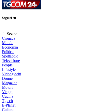
Seguici su
Sezioni
Cronaca
Mondo
Economia
Politica
Spettacolo
Televisione
People
Lifestyle
Videogiochi
Donne
Magazine
Motori
Viaggi
Cucina
Tgtech
E-Planet
Cultura