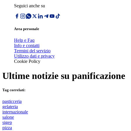
Seguici anche su
Area personale
Help e Faq
Info e contatti
Termini del servizio
Utilizzo dati e privacy
Cookie Policy
Ultime notizie su
panificazione
Tag correlati:
pasticceria
gelateria
internazionale
salone
sigep
pizza