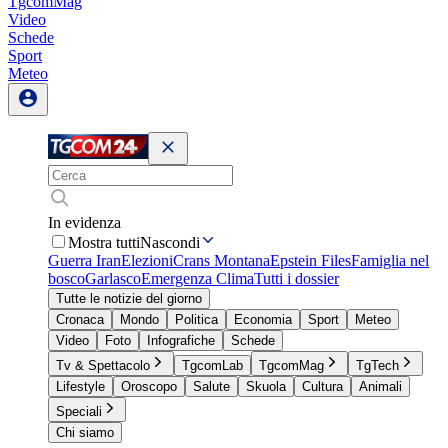
TgcomMag
Video
Schede
Sport
Meteo
In evidenza
Mostra tutti
Nascondi
Guerra Iran
Elezioni
Crans Montana
Epstein Files
Famiglia nel
bosco
Garlasco
Emergenza Clima
Tutti i dossier
Tutte le notizie del giorno
Cronaca
Mondo
Politica
Economia
Sport
Meteo
Video
Foto
Infografiche
Schede
Tv & Spettacolo
TgcomLab
TgcomMag
TgTech
Lifestyle
Oroscopo
Salute
Skuola
Cultura
Animali
Speciali
Chi siamo