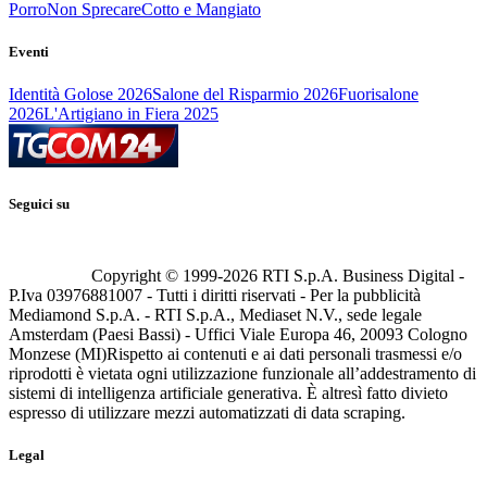
Porro
Non Sprecare
Cotto e Mangiato
Eventi
Identità Golose 2026
Salone del Risparmio 2026
Fuorisalone
2026
L'Artigiano in Fiera 2025
Seguici su
Copyright © 1999-
2026
RTI S.p.A. Business Digital -
P.Iva 03976881007 - Tutti i diritti riservati - Per la pubblicità
Mediamond S.p.A. - RTI S.p.A., Mediaset N.V., sede legale
Amsterdam (Paesi Bassi) - Uffici Viale Europa 46, 20093 Cologno
Monzese (MI)
Rispetto ai contenuti e ai dati personali trasmessi e/o
riprodotti è vietata ogni utilizzazione funzionale all’addestramento di
sistemi di intelligenza artificiale generativa. È altresì fatto divieto
espresso di utilizzare mezzi automatizzati di data scraping.
Legal