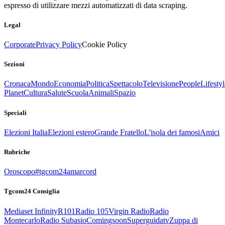
espresso di utilizzare mezzi automatizzati di data scraping.
Legal
Corporate
Privacy Policy
Cookie Policy
Sezioni
Cronaca
Mondo
Economia
Politica
Spettacolo
Televisione
People
Lifestyl
Planet
Cultura
Salute
Scuola
Animali
Spazio
Speciali
Elezioni Italia
Elezioni estero
Grande Fratello
L'isola dei famosi
Amici
Rubriche
Oroscopo
#tgcom24amarcord
Tgcom24 Consiglia
Mediaset Infinity
R101
Radio 105
Virgin Radio
Radio
Montecarlo
Radio Subasio
Comingsoon
Superguidatv
Zuppa di