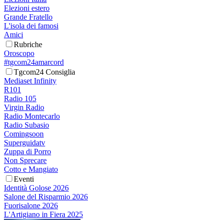
Elezioni estero
Grande Fratello
L'isola dei famosi
Amici
Rubriche
Oroscopo
#tgcom24amarcord
Tgcom24 Consiglia
Mediaset Infinity
R101
Radio 105
Virgin Radio
Radio Montecarlo
Radio Subasio
Comingsoon
Superguidatv
Zuppa di Porro
Non Sprecare
Cotto e Mangiato
Eventi
Identità Golose 2026
Salone del Risparmio 2026
Fuorisalone 2026
L'Artigiano in Fiera 2025