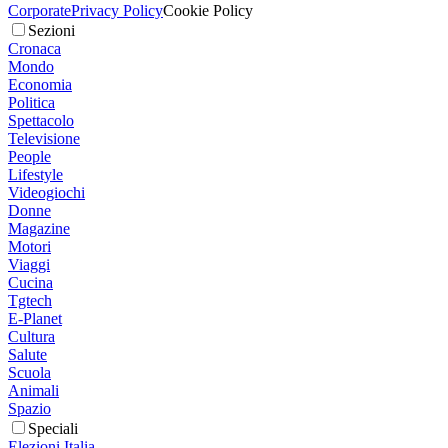
Corporate
Privacy Policy
Cookie Policy
Sezioni
Cronaca
Mondo
Economia
Politica
Spettacolo
Televisione
People
Lifestyle
Videogiochi
Donne
Magazine
Motori
Viaggi
Cucina
Tgtech
E-Planet
Cultura
Salute
Scuola
Animali
Spazio
Speciali
Elezioni Italia