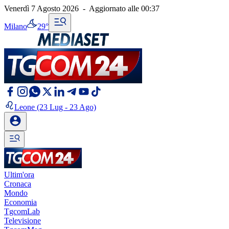
Venerdì 7 Agosto 2026
-
Aggiornato alle
00:37
Milano
29°
Leone
(23 Lug - 23 Ago)
Ultim'ora
Cronaca
Mondo
Economia
TgcomLab
Televisione