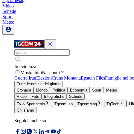
TgcomMag
Video
Schede
Sport
Meteo
In evidenza
Mostra tutti
Nascondi
Guerra Iran
Elezioni
Crans Montana
Epstein Files
Famiglia nel b
Tutte le notizie del giorno
Cronaca
Mondo
Politica
Economia
Sport
Meteo
Video
Foto
Infografiche
Schede
Tv & Spettacolo
TgcomLab
TgcomMag
TgTech
Lif
Chi siamo
Seguici anche su