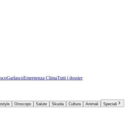
osco
Garlasco
Emergenza Clima
Tutti i dossier
estyle
Oroscopo
Salute
Skuola
Cultura
Animali
Speciali