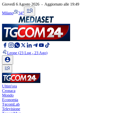
Giovedì 6 Agosto 2026
-
Aggiornato alle
19:49
Milano
34°
Leone
(23 Lug - 23 Ago)
Ultim'ora
Cronaca
Mondo
Economia
TgcomLab
Televisione