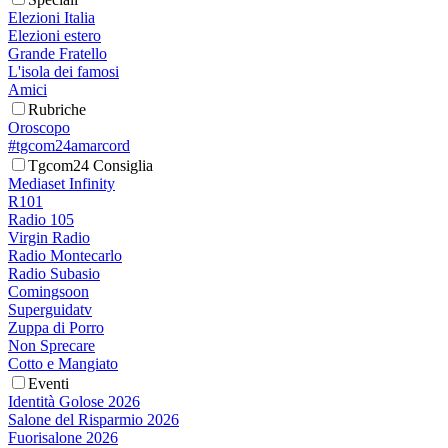
Elezioni Italia
Elezioni estero
Grande Fratello
L'isola dei famosi
Amici
Rubriche
Oroscopo
#tgcom24amarcord
Tgcom24 Consiglia
Mediaset Infinity
R101
Radio 105
Virgin Radio
Radio Montecarlo
Radio Subasio
Comingsoon
Superguidatv
Zuppa di Porro
Non Sprecare
Cotto e Mangiato
Eventi
Identità Golose 2026
Salone del Risparmio 2026
Fuorisalone 2026