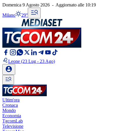
Domenica 9 Agosto 2026
-
Aggiornato alle
10:19
Milano
29°
Leone
(23 Lug - 23 Ago)
Ultim'ora
Cronaca
Mondo
Economia
TgcomLab
Televisione