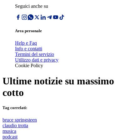
Seguici anche su
Area personale
Help e Faq
Info e contatti
Termini del servizio
Utilizzo dati e privacy
Cookie Policy
Ultime notizie su
massimo
cotto
Tag correlati:
bruce springsteen
claudio trotta
musica
podcast