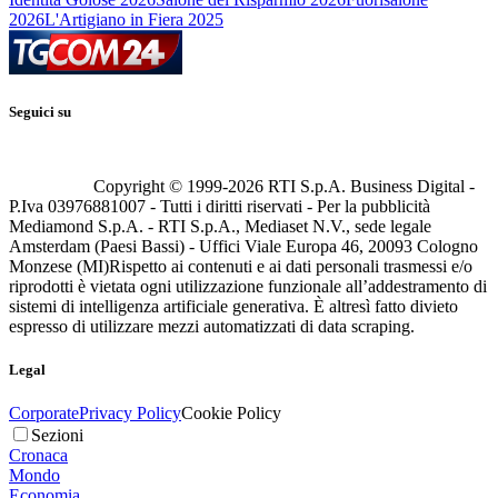
2026
L'Artigiano in Fiera 2025
Seguici su
Copyright © 1999-
2026
RTI S.p.A. Business Digital -
P.Iva 03976881007 - Tutti i diritti riservati - Per la pubblicità
Mediamond S.p.A. - RTI S.p.A., Mediaset N.V., sede legale
Amsterdam (Paesi Bassi) - Uffici Viale Europa 46, 20093 Cologno
Monzese (MI)
Rispetto ai contenuti e ai dati personali trasmessi e/o
riprodotti è vietata ogni utilizzazione funzionale all’addestramento di
sistemi di intelligenza artificiale generativa. È altresì fatto divieto
espresso di utilizzare mezzi automatizzati di data scraping.
Legal
Corporate
Privacy Policy
Cookie Policy
Sezioni
Cronaca
Mondo
Economia