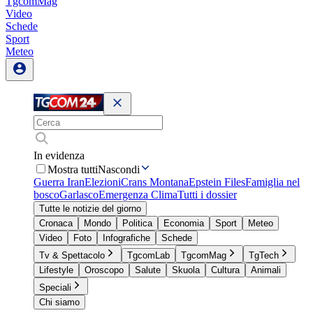
TgcomMag
Video
Schede
Sport
Meteo
In evidenza
Mostra tutti
Nascondi
Guerra Iran
Elezioni
Crans Montana
Epstein Files
Famiglia nel
bosco
Garlasco
Emergenza Clima
Tutti i dossier
Tutte le notizie del giorno
Cronaca
Mondo
Politica
Economia
Sport
Meteo
Video
Foto
Infografiche
Schede
Tv & Spettacolo
TgcomLab
TgcomMag
TgTech
Lifestyle
Oroscopo
Salute
Skuola
Cultura
Animali
Speciali
Chi siamo