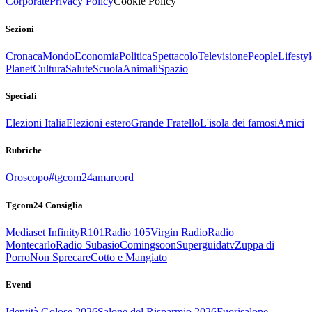
Corporate
Privacy Policy
Cookie Policy
Sezioni
Cronaca
Mondo
Economia
Politica
Spettacolo
Televisione
People
Lifestyl
Planet
Cultura
Salute
Scuola
Animali
Spazio
Speciali
Elezioni Italia
Elezioni estero
Grande Fratello
L'isola dei famosi
Amici
Rubriche
Oroscopo
#tgcom24amarcord
Tgcom24 Consiglia
Mediaset Infinity
R101
Radio 105
Virgin Radio
Radio
Montecarlo
Radio Subasio
Comingsoon
Superguidatv
Zuppa di
Porro
Non Sprecare
Cotto e Mangiato
Eventi
Identità Golose 2026
Salone del Risparmio 2026
Fuorisalone