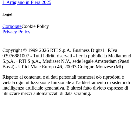
L'Artigiano in Fiera 2025
Legal
Corporate
Cookie Policy
Privacy Policy
Copyright © 1999-
2026
RTI S.p.A. Business Digital - P.Iva
03976881007 - Tutti i diritti riservati - Per la pubblicità Mediamond
S.p.A. - RTI S.p.A., Mediaset N.V., sede legale Amsterdam (Paesi
Bassi) - Uffici Viale Europa 46, 20093 Cologno Monzese (MI)
Rispetto ai contenuti e ai dati personali trasmessi e/o riprodotti è
vietata ogni utilizzazione funzionale all’addestramento di sistemi di
intelligenza artificiale generativa. È altresì fatto divieto espresso di
utilizzare mezzi automatizzati di data scraping.