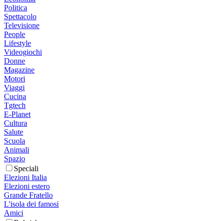
Politica
Spettacolo
Televisione
People
Lifestyle
Videogiochi
Donne
Magazine
Motori
Viaggi
Cucina
Tgtech
E-Planet
Cultura
Salute
Scuola
Animali
Spazio
Speciali
Elezioni Italia
Elezioni estero
Grande Fratello
L'isola dei famosi
Amici