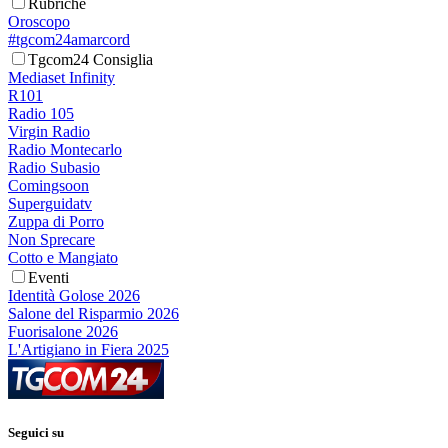
Rubriche
Oroscopo
#tgcom24amarcord
Tgcom24 Consiglia
Mediaset Infinity
R101
Radio 105
Virgin Radio
Radio Montecarlo
Radio Subasio
Comingsoon
Superguidatv
Zuppa di Porro
Non Sprecare
Cotto e Mangiato
Eventi
Identità Golose 2026
Salone del Risparmio 2026
Fuorisalone 2026
L'Artigiano in Fiera 2025
Seguici su