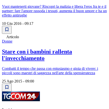
Vuoi mantenerti giovane? Riscopri la malizia e libera l'eros fra te e il
partner: fare l'amore rassoda i tessuti, aumenta il buon umore e ha un
effetto antirughe
10 Giu 2016 - 09:17
Articolo
Donne
Stare con i bambini rallenta
l'invecchiamento
Combatti il tempo che passa con entusiasmo e gioia di vivere: i
piccoli sono maestri di saggezza nell'arte della spensieratezza
25 Ago 2015 - 09:00