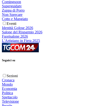
Comingsoon
Superguidatv
Zuppa di Porro
Non Sprecare
Cotto e Mangiato
Eventi
Identità Golose 2026
Salone del Risparmio 2026
Fuorisalone 2026
L'Artigiano in Fiera 2025
Seguici su
Sezioni
Cronaca
Mondo
Economia
Politica
Spettacolo
Televisione
People