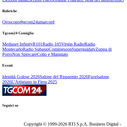
Rubriche
Oroscopo
#tgcom24amarcord
Tgcom24 Consiglia
Mediaset Infinity
R101
Radio 105
Virgin Radio
Radio
Montecarlo
Radio Subasio
Comingsoon
Superguidatv
Zuppa di
Porro
Non Sprecare
Cotto e Mangiato
Eventi
Identità Golose 2026
Salone del Risparmio 2026
Fuorisalone
2026
L'Artigiano in Fiera 2025
Seguici su
Copyright © 1999-
2026
RTI S.p.A. Business Digital -