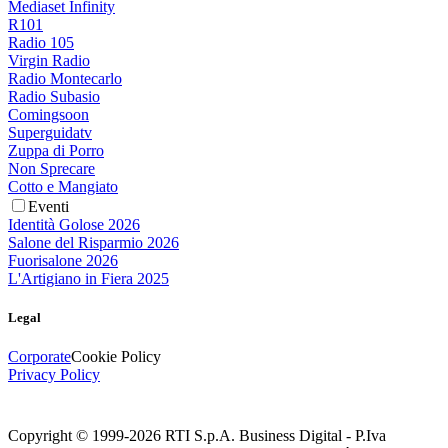
Mediaset Infinity
R101
Radio 105
Virgin Radio
Radio Montecarlo
Radio Subasio
Comingsoon
Superguidatv
Zuppa di Porro
Non Sprecare
Cotto e Mangiato
Eventi
Identità Golose 2026
Salone del Risparmio 2026
Fuorisalone 2026
L'Artigiano in Fiera 2025
Legal
Corporate
Cookie Policy
Privacy Policy
Copyright © 1999-
2026
RTI S.p.A. Business Digital - P.Iva