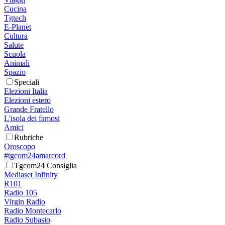
Cucina
Tgtech
E-Planet
Cultura
Salute
Scuola
Animali
Spazio
Speciali
Elezioni Italia
Elezioni estero
Grande Fratello
L'isola dei famosi
Amici
Rubriche
Oroscopo
#tgcom24amarcord
Tgcom24 Consiglia
Mediaset Infinity
R101
Radio 105
Virgin Radio
Radio Montecarlo
Radio Subasio