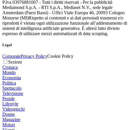
P.Iva 03976881007 - Tutti i diritti riservati - Per la pubblicità
Mediamond S.p.A. - RTI S.p.A., Mediaset N.V., sede legale
Amsterdam (Paesi Bassi) - Uffici Viale Europa 46, 20093 Cologno
Monzese (MI)
Rispetto ai contenuti e ai dati personali trasmessi e/o
riprodotti è vietata ogni utilizzazione funzionale all’addestramento di
sistemi di intelligenza artificiale generativa. È altresì fatto divieto
espresso di utilizzare mezzi automatizzati di data scraping.
Legal
Corporate
Privacy Policy
Cookie Policy
Sezioni
Cronaca
Mondo
Economia
Politica
Spettacolo
Televisione
People
Lifestyle
Videogiochi
Donne
Magazine
Motori
Viaggi