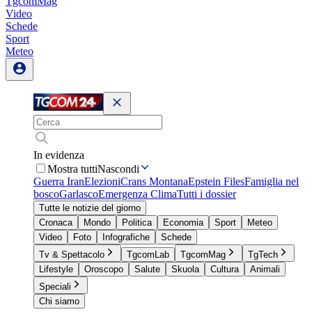
TgcomMag
Video
Schede
Sport
Meteo
In evidenza
Mostra tutti
Nascondi
Guerra Iran
Elezioni
Crans Montana
Epstein Files
Famiglia nel
bosco
Garlasco
Emergenza Clima
Tutti i dossier
Tutte le notizie del giorno
Cronaca
Mondo
Politica
Economia
Sport
Meteo
Video
Foto
Infografiche
Schede
Tv & Spettacolo
TgcomLab
TgcomMag
TgTech
Lifestyle
Oroscopo
Salute
Skuola
Cultura
Animali
Speciali
Chi siamo