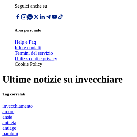
Seguici anche su
Area personale
Help e Faq
Info e contatti
Termini del servizio
Utilizzo dati e privacy
Cookie Policy
Ultime notizie su
invecchiare
Tag correlati:
invecchiamento
amore
ansia
anti eta
antiage
bambini