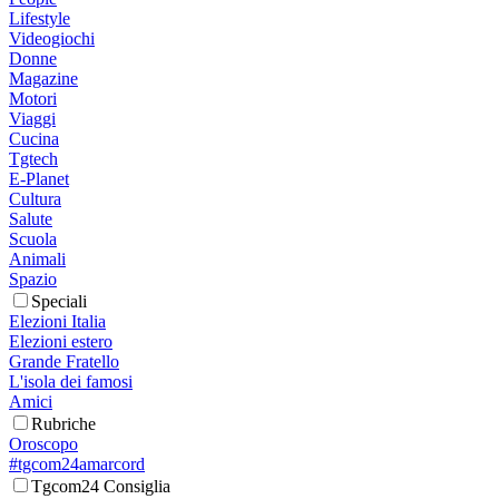
Lifestyle
Videogiochi
Donne
Magazine
Motori
Viaggi
Cucina
Tgtech
E-Planet
Cultura
Salute
Scuola
Animali
Spazio
Speciali
Elezioni Italia
Elezioni estero
Grande Fratello
L'isola dei famosi
Amici
Rubriche
Oroscopo
#tgcom24amarcord
Tgcom24 Consiglia