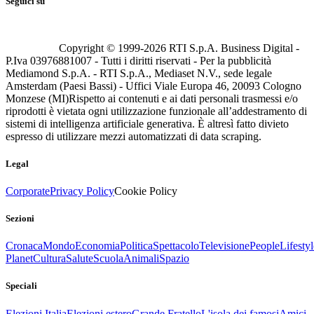
Seguici su
Copyright © 1999-
2026
RTI S.p.A. Business Digital -
P.Iva 03976881007 - Tutti i diritti riservati - Per la pubblicità
Mediamond S.p.A. - RTI S.p.A., Mediaset N.V., sede legale
Amsterdam (Paesi Bassi) - Uffici Viale Europa 46, 20093 Cologno
Monzese (MI)
Rispetto ai contenuti e ai dati personali trasmessi e/o
riprodotti è vietata ogni utilizzazione funzionale all’addestramento di
sistemi di intelligenza artificiale generativa. È altresì fatto divieto
espresso di utilizzare mezzi automatizzati di data scraping.
Legal
Corporate
Privacy Policy
Cookie Policy
Sezioni
Cronaca
Mondo
Economia
Politica
Spettacolo
Televisione
People
Lifestyl
Planet
Cultura
Salute
Scuola
Animali
Spazio
Speciali
Elezioni Italia
Elezioni estero
Grande Fratello
L'isola dei famosi
Amici