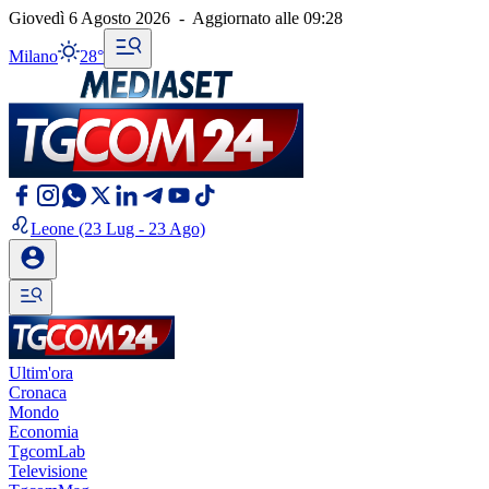
Giovedì 6 Agosto 2026
-
Aggiornato alle
09:28
Milano
28°
Leone
(23 Lug - 23 Ago)
Ultim'ora
Cronaca
Mondo
Economia
TgcomLab
Televisione