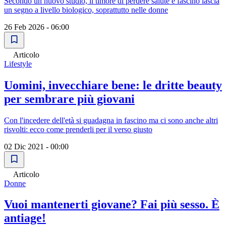
Secondo un nuovo studio, il timore di perdere salute e fascino lascia
un segno a livello biologico, soprattutto nelle donne
26 Feb 2026 - 06:00
Articolo
Lifestyle
Uomini, invecchiare bene: le dritte beauty
per sembrare più giovani
Con l'incedere dell'età si guadagna in fascino ma ci sono anche altri
risvolti: ecco come prenderli per il verso giusto
02 Dic 2021 - 00:00
Articolo
Donne
Vuoi mantenerti giovane? Fai più sesso. È
antiage!