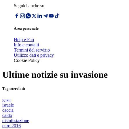
Seguici anche su
Area personale
Help e Faq
Info e contatti
Termini del servizio
Utilizzo dati e privacy
Cookie Policy
Ultime notizie su
invasione
Tag correlati:
gaza
israele
caccia
caldo
disinfestazione
euro 2016