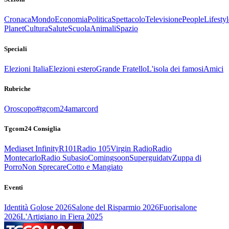
Cronaca
Mondo
Economia
Politica
Spettacolo
Televisione
People
Lifestyl
Planet
Cultura
Salute
Scuola
Animali
Spazio
Speciali
Elezioni Italia
Elezioni estero
Grande Fratello
L'isola dei famosi
Amici
Rubriche
Oroscopo
#tgcom24amarcord
Tgcom24 Consiglia
Mediaset Infinity
R101
Radio 105
Virgin Radio
Radio
Montecarlo
Radio Subasio
Comingsoon
Superguidatv
Zuppa di
Porro
Non Sprecare
Cotto e Mangiato
Eventi
Identità Golose 2026
Salone del Risparmio 2026
Fuorisalone
2026
L'Artigiano in Fiera 2025