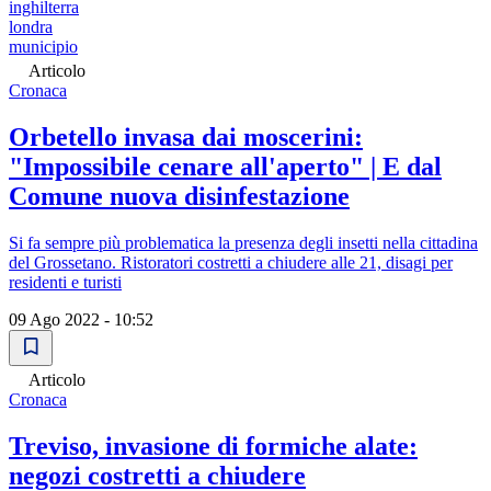
inghilterra
londra
municipio
Articolo
Cronaca
Orbetello invasa dai moscerini:
"Impossibile cenare all'aperto" | E dal
Comune nuova disinfestazione
Si fa sempre più problematica la presenza degli insetti nella cittadina
del Grossetano. Ristoratori costretti a chiudere alle 21, disagi per
residenti e turisti
09 Ago 2022 - 10:52
Articolo
Cronaca
Treviso, invasione di formiche alate:
negozi costretti a chiudere