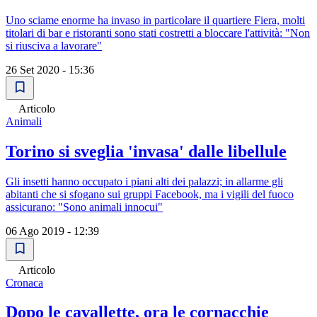
Uno sciame enorme ha invaso in particolare il quartiere Fiera, molti
titolari di bar e ristoranti sono stati costretti a bloccare l'attività: "Non
si riusciva a lavorare"
26 Set 2020 - 15:36
Articolo
Animali
Torino si sveglia 'invasa' dalle libellule
Gli insetti hanno occupato i piani alti dei palazzi; in allarme gli
abitanti che si sfogano sui gruppi Facebook, ma i vigili del fuoco
assicurano: "Sono animali innocui"
06 Ago 2019 - 12:39
Articolo
Cronaca
Dopo le cavallette, ora le cornacchie