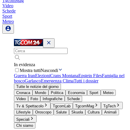
TgcomMag
Video
Schede
Sport
Meteo
In evidenza
Mostra tutti
Nascondi
Guerra Iran
Elezioni
Crans Montana
Epstein Files
Famiglia nel
bosco
Garlasco
Emergenza Clima
Tutti i dossier
Tutte le notizie del giorno
Cronaca
Mondo
Politica
Economia
Sport
Meteo
Video
Foto
Infografiche
Schede
Tv & Spettacolo
TgcomLab
TgcomMag
TgTech
Lifestyle
Oroscopo
Salute
Skuola
Cultura
Animali
Speciali
Chi siamo