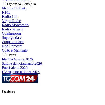
Tgcom24 Consiglia
Mediaset Infinity
R101
Radio 105
Virgin Radio
Radio Montecarlo
Radio Subasio
Comingsoon
Superguidatv
Zuppa di Porro
Non Sprecare
Cotto e Mangiato
Eventi
Identità Golose 2026
Salone del Risparmio 2026
Fuorisalone 2026
L'Artigiano in Fiera 2025
Seguici su