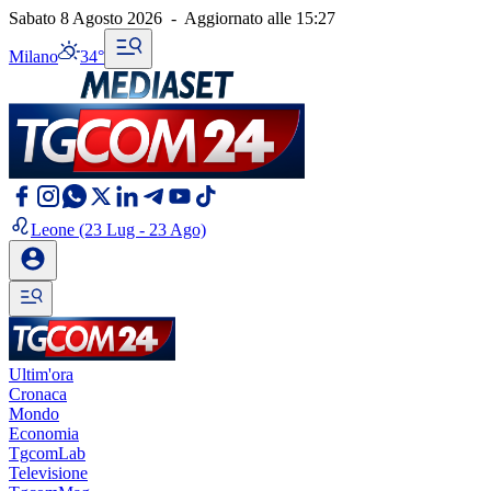
Sabato 8 Agosto 2026
-
Aggiornato alle
15:27
Milano
34°
Leone
(23 Lug - 23 Ago)
Ultim'ora
Cronaca
Mondo
Economia
TgcomLab
Televisione