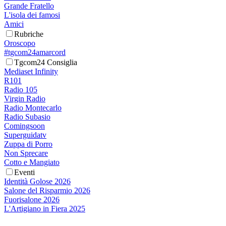
Grande Fratello
L'isola dei famosi
Amici
Rubriche
Oroscopo
#tgcom24amarcord
Tgcom24 Consiglia
Mediaset Infinity
R101
Radio 105
Virgin Radio
Radio Montecarlo
Radio Subasio
Comingsoon
Superguidatv
Zuppa di Porro
Non Sprecare
Cotto e Mangiato
Eventi
Identità Golose 2026
Salone del Risparmio 2026
Fuorisalone 2026
L'Artigiano in Fiera 2025