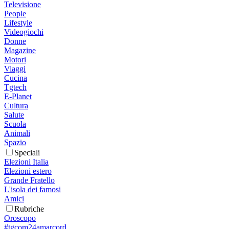
Televisione
People
Lifestyle
Videogiochi
Donne
Magazine
Motori
Viaggi
Cucina
Tgtech
E-Planet
Cultura
Salute
Scuola
Animali
Spazio
Speciali
Elezioni Italia
Elezioni estero
Grande Fratello
L'isola dei famosi
Amici
Rubriche
Oroscopo
#tgcom24amarcord