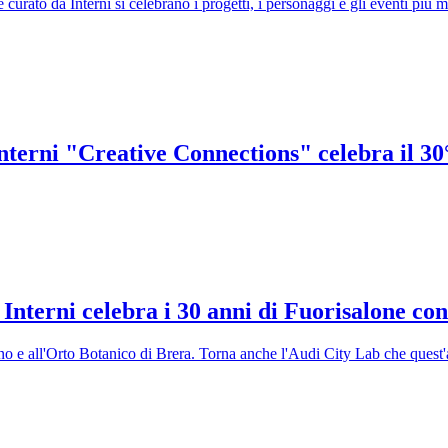
e curato da Interni si celebrano i progetti, i personaggi e gli eventi pi
nterni "Creative Connections" celebra il 30
: Interni celebra i 30 anni di Fuorisalone c
ano e all'Orto Botanico di Brera. Torna anche l'Audi City Lab che quest'