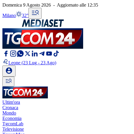
Domenica 9 Agosto 2026
-
Aggiornato alle
12:35
Milano
32°
Leone
(23 Lug - 23 Ago)
Ultim'ora
Cronaca
Mondo
Economia
TgcomLab
Televisione