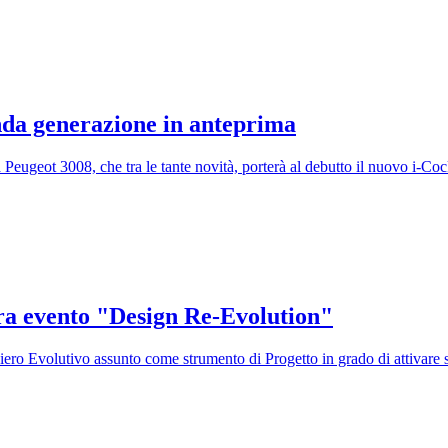
onda generazione in anteprima
eugeot 3008, che tra le tante novità, porterà al debutto il nuovo i-Coc
tra evento "Design Re-Evolution"
ero Evolutivo assunto come strumento di Progetto in grado di attivare si