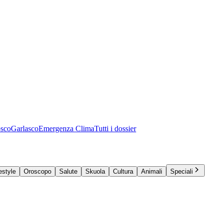
osco
Garlasco
Emergenza Clima
Tutti i dossier
estyle
Oroscopo
Salute
Skuola
Cultura
Animali
Speciali