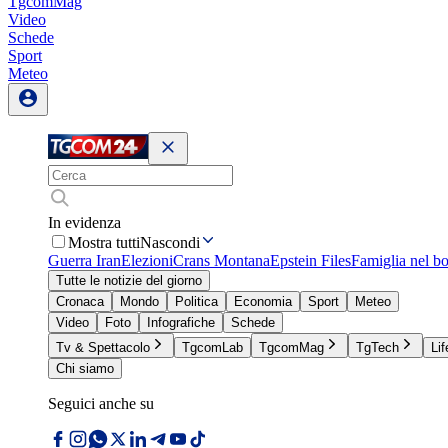
TgcomMag
Video
Schede
Sport
Meteo
In evidenza
Mostra tutti
Nascondi
Guerra Iran
Elezioni
Crans Montana
Epstein Files
Famiglia nel b
Tutte le notizie del giorno
Cronaca
Mondo
Politica
Economia
Sport
Meteo
Video
Foto
Infografiche
Schede
Tv & Spettacolo
TgcomLab
TgcomMag
TgTech
Lif
Chi siamo
Seguici anche su