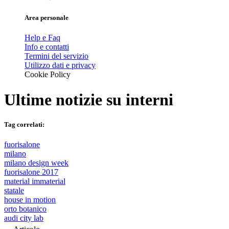
Area personale
Help e Faq
Info e contatti
Termini del servizio
Utilizzo dati e privacy
Cookie Policy
Ultime notizie su
interni
Tag correlati:
fuorisalone
milano
milano design week
fuorisalone 2017
material immaterial
statale
house in motion
orto botanico
audi city lab