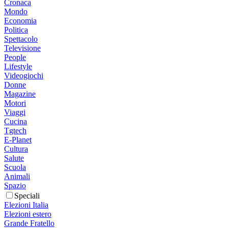
Cronaca
Mondo
Economia
Politica
Spettacolo
Televisione
People
Lifestyle
Videogiochi
Donne
Magazine
Motori
Viaggi
Cucina
Tgtech
E-Planet
Cultura
Salute
Scuola
Animali
Spazio
Speciali
Elezioni Italia
Elezioni estero
Grande Fratello