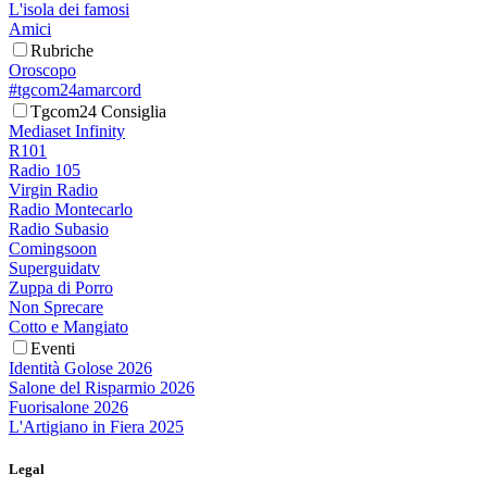
L'isola dei famosi
Amici
Rubriche
Oroscopo
#tgcom24amarcord
Tgcom24 Consiglia
Mediaset Infinity
R101
Radio 105
Virgin Radio
Radio Montecarlo
Radio Subasio
Comingsoon
Superguidatv
Zuppa di Porro
Non Sprecare
Cotto e Mangiato
Eventi
Identità Golose 2026
Salone del Risparmio 2026
Fuorisalone 2026
L'Artigiano in Fiera 2025
Legal