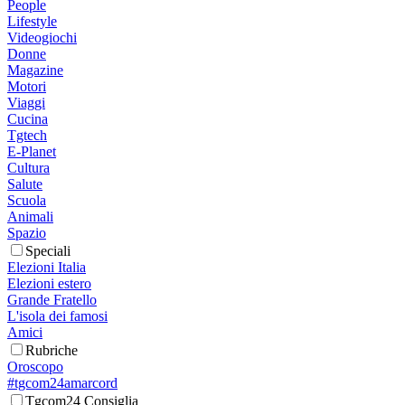
People
Lifestyle
Videogiochi
Donne
Magazine
Motori
Viaggi
Cucina
Tgtech
E-Planet
Cultura
Salute
Scuola
Animali
Spazio
Speciali
Elezioni Italia
Elezioni estero
Grande Fratello
L'isola dei famosi
Amici
Rubriche
Oroscopo
#tgcom24amarcord
Tgcom24 Consiglia