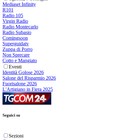
Mediaset Infinity
R101
Radio 105
Virgin Radio
Radio Montecarlo
Radio Subasio
Comingsoon
Superguidatv
Zuppa di Porro
Non Sprecare
Cotto e Mangiato
Eventi
Identità Golose 2026
Salone del Risparmio 2026
Fuorisalone 2026
L'Artigiano in Fiera 2025
Seguici su
Sezioni