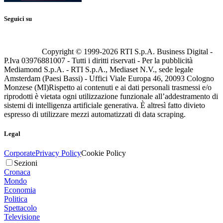
Seguici su
Copyright © 1999-
2026
RTI S.p.A. Business Digital -
P.Iva 03976881007 - Tutti i diritti riservati - Per la pubblicità
Mediamond S.p.A. - RTI S.p.A., Mediaset N.V., sede legale
Amsterdam (Paesi Bassi) - Uffici Viale Europa 46, 20093 Cologno
Monzese (MI)
Rispetto ai contenuti e ai dati personali trasmessi e/o
riprodotti è vietata ogni utilizzazione funzionale all’addestramento di
sistemi di intelligenza artificiale generativa. È altresì fatto divieto
espresso di utilizzare mezzi automatizzati di data scraping.
Legal
Corporate
Privacy Policy
Cookie Policy
Sezioni
Cronaca
Mondo
Economia
Politica
Spettacolo
Televisione