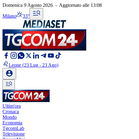
Domenica 9 Agosto 2026
-
Aggiornato alle
13:08
Milano
33°
Leone
(23 Lug - 23 Ago)
Ultim'ora
Cronaca
Mondo
Economia
TgcomLab
Televisione