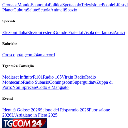
Cronaca
Mondo
Economia
Politica
Spettacolo
Televisione
People
Lifestyl
Planet
Cultura
Salute
Scuola
Animali
Spazio
Speciali
Elezioni Italia
Elezioni estero
Grande Fratello
L'isola dei famosi
Amici
Rubriche
Oroscopo
#tgcom24amarcord
Tgcom24 Consiglia
Mediaset Infinity
R101
Radio 105
Virgin Radio
Radio
Montecarlo
Radio Subasio
Comingsoon
Superguidatv
Zuppa di
Porro
Non Sprecare
Cotto e Mangiato
Eventi
Identità Golose 2026
Salone del Risparmio 2026
Fuorisalone
2026
L'Artigiano in Fiera 2025