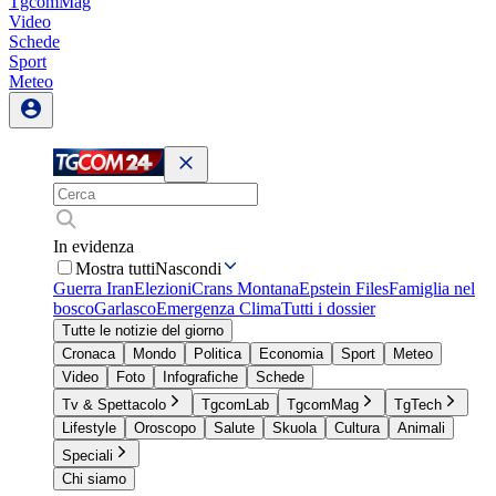
TgcomMag
Video
Schede
Sport
Meteo
In evidenza
Mostra tutti
Nascondi
Guerra Iran
Elezioni
Crans Montana
Epstein Files
Famiglia nel
bosco
Garlasco
Emergenza Clima
Tutti i dossier
Tutte le notizie del giorno
Cronaca
Mondo
Politica
Economia
Sport
Meteo
Video
Foto
Infografiche
Schede
Tv & Spettacolo
TgcomLab
TgcomMag
TgTech
Lifestyle
Oroscopo
Salute
Skuola
Cultura
Animali
Speciali
Chi siamo