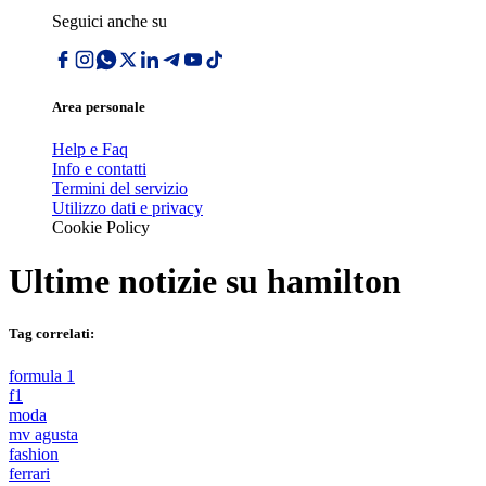
Seguici anche su
Area personale
Help e Faq
Info e contatti
Termini del servizio
Utilizzo dati e privacy
Cookie Policy
Ultime notizie su
hamilton
Tag correlati:
formula 1
f1
moda
mv agusta
fashion
ferrari