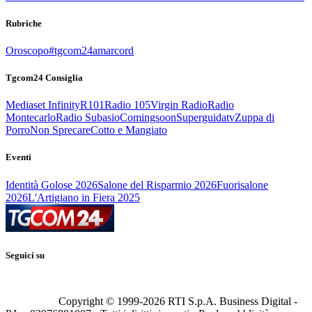
Rubriche
Oroscopo
#tgcom24amarcord
Tgcom24 Consiglia
Mediaset Infinity
R101
Radio 105
Virgin Radio
Radio
Montecarlo
Radio Subasio
Comingsoon
Superguidatv
Zuppa di
Porro
Non Sprecare
Cotto e Mangiato
Eventi
Identità Golose 2026
Salone del Risparmio 2026
Fuorisalone
2026
L'Artigiano in Fiera 2025
Seguici su
Copyright © 1999-
2026
RTI S.p.A. Business Digital -