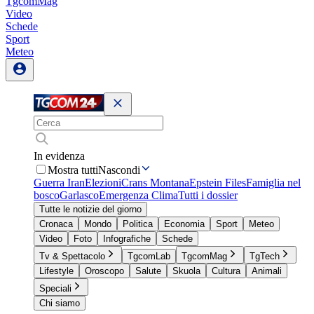
TgcomMag
Video
Schede
Sport
Meteo
In evidenza
Mostra tutti
Nascondi
Guerra Iran
Elezioni
Crans Montana
Epstein Files
Famiglia nel
bosco
Garlasco
Emergenza Clima
Tutti i dossier
Tutte le notizie del giorno
Cronaca
Mondo
Politica
Economia
Sport
Meteo
Video
Foto
Infografiche
Schede
Tv & Spettacolo
TgcomLab
TgcomMag
TgTech
Lifestyle
Oroscopo
Salute
Skuola
Cultura
Animali
Speciali
Chi siamo