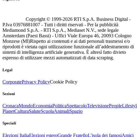
Copyright © 1999-
2026
RTI S.p.A. Business Digital -
P.Iva 03976881007 - Tutti i diritti riservati - Per la pubblicità
Mediamond S.p.A. - RTI S.p.A., Mediaset N.V., sede legale
Amsterdam (Paesi Bassi) - Uffici Viale Europa 46, 20093 Cologno
Monzese (MI)
Rispetto ai contenuti e ai dati personali trasmessi e/o
riprodotti è vietata ogni utilizzazione funzionale all’addestramento di
sistemi di intelligenza artificiale generativa. È altresì fatto divieto
espresso di utilizzare mezzi automatizzati di data scraping.
Legal
Corporate
Privacy Policy
Cookie Policy
Sezioni
Cronaca
Mondo
Economia
Politica
Spettacolo
Televisione
People
Lifestyl
Planet
Cultura
Salute
Scuola
Animali
Spazio
Speciali
Elezioni Italia
Elezioni estero
Grande Fratello
L'isola dei famosi
Amici