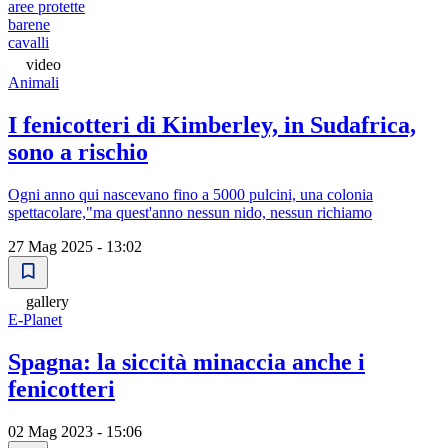
aree protette
barene
cavalli
video
Animali
I fenicotteri di Kimberley, in Sudafrica,
sono a rischio
Ogni anno qui nascevano fino a 5000 pulcini, una colonia
spettacolare,"ma quest'anno nessun nido, nessun richiamo
27 Mag 2025 - 13:02
gallery
E-Planet
Spagna: la siccità minaccia anche i
fenicotteri
02 Mag 2023 - 15:06