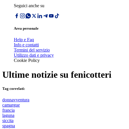
Seguici anche su
Area personale
Help e Faq
Info e contatti
Termini del servizio
Utilizzo dati e privacy
Cookie Policy
Ultime notizie su
fenicotteri
Tag correlati:
donnavventura
camargue
francia
laguna
siccita
spagna