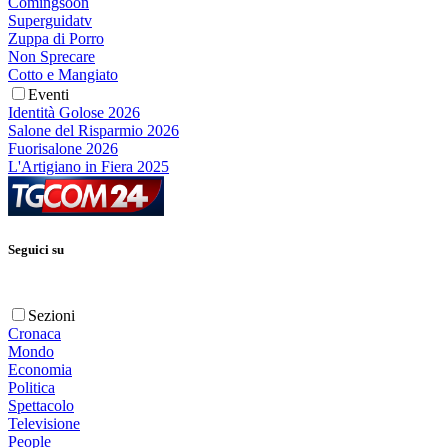
Comingsoon
Superguidatv
Zuppa di Porro
Non Sprecare
Cotto e Mangiato
Eventi
Identità Golose 2026
Salone del Risparmio 2026
Fuorisalone 2026
L'Artigiano in Fiera 2025
Seguici su
Sezioni
Cronaca
Mondo
Economia
Politica
Spettacolo
Televisione
People