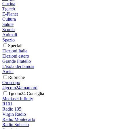
Cucina
Tgtech
E-Planet
Cultura
Salute
Scuola
Animali
Spazio
Speciali
Elezioni Italia
Elezioni estero
Grande Fratello
L'isola dei famosi
Amici
Rubriche
Oroscopo
#tgcom24amarcord
Tgcom24 Consiglia
Mediaset Infinity
R101
Radio 105
Virgin Radio
Radio Montecarlo
Radio Subasio