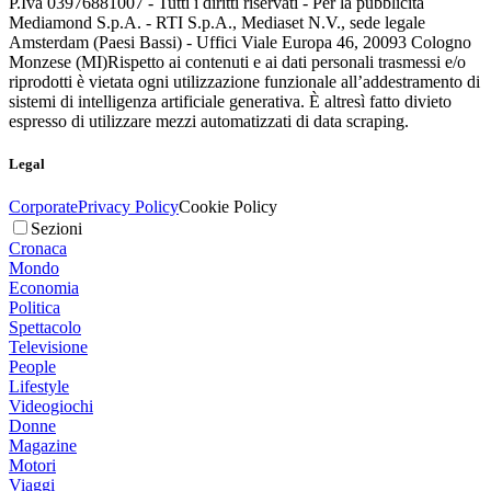
P.Iva 03976881007 - Tutti i diritti riservati - Per la pubblicità
Mediamond S.p.A. - RTI S.p.A., Mediaset N.V., sede legale
Amsterdam (Paesi Bassi) - Uffici Viale Europa 46, 20093 Cologno
Monzese (MI)
Rispetto ai contenuti e ai dati personali trasmessi e/o
riprodotti è vietata ogni utilizzazione funzionale all’addestramento di
sistemi di intelligenza artificiale generativa. È altresì fatto divieto
espresso di utilizzare mezzi automatizzati di data scraping.
Legal
Corporate
Privacy Policy
Cookie Policy
Sezioni
Cronaca
Mondo
Economia
Politica
Spettacolo
Televisione
People
Lifestyle
Videogiochi
Donne
Magazine
Motori
Viaggi