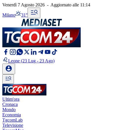
Venerdì 7 Agosto 2026
-
Aggiornato alle
11:14
Milano
31°
Leone
(23 Lug - 23 Ago)
Ultim'ora
Cronaca
Mondo
Economia
TgcomLab
Televisione