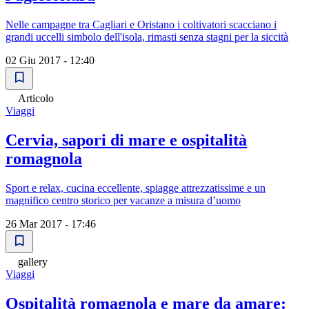
Nelle campagne tra Cagliari e Oristano i coltivatori scacciano i
grandi uccelli simbolo dell'isola, rimasti senza stagni per la siccità
02 Giu 2017 - 12:40
Articolo
Viaggi
Cervia, sapori di mare e ospitalità
romagnola
Sport e relax, cucina eccellente, spiagge attrezzatissime e un
magnifico centro storico per vacanze a misura d’uomo
26 Mar 2017 - 17:46
gallery
Viaggi
Ospitalità romagnola e mare da amare: