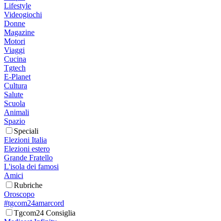
Lifestyle
Videogiochi
Donne
Magazine
Motori
Viaggi
Cucina
Tgtech
E-Planet
Cultura
Salute
Scuola
Animali
Spazio
Speciali
Elezioni Italia
Elezioni estero
Grande Fratello
L'isola dei famosi
Amici
Rubriche
Oroscopo
#tgcom24amarcord
Tgcom24 Consiglia