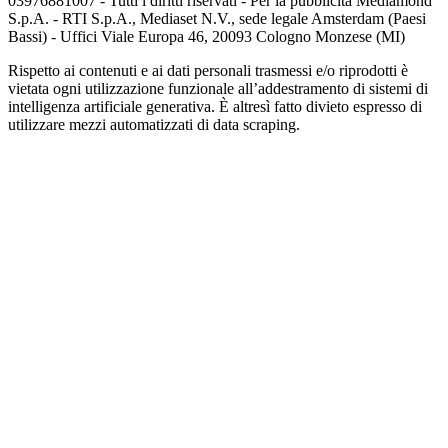
03976881007 - Tutti i diritti riservati - Per la pubblicità Mediamond
S.p.A. - RTI S.p.A., Mediaset N.V., sede legale Amsterdam (Paesi
Bassi) - Uffici Viale Europa 46, 20093 Cologno Monzese (MI)
Rispetto ai contenuti e ai dati personali trasmessi e/o riprodotti è
vietata ogni utilizzazione funzionale all’addestramento di sistemi di
intelligenza artificiale generativa. È altresì fatto divieto espresso di
utilizzare mezzi automatizzati di data scraping.