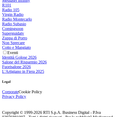
Mediaset Infinity
R101
Radio 105
Virgin Radio
Radio Montecarlo
Radio Subasio
Comingsoon
Superguidatv
Zuppa di Porro
Non Sprecare
Cotto e Mangiato
Eventi
Identità Golose 2026
Salone del Risparmio 2026
Fuorisalone 2026
L'Artigiano in Fiera 2025
Legal
Corporate
Cookie Policy
Privacy Policy
Copyright © 1999-
2026
RTI S.p.A. Business Digital - P.Iva