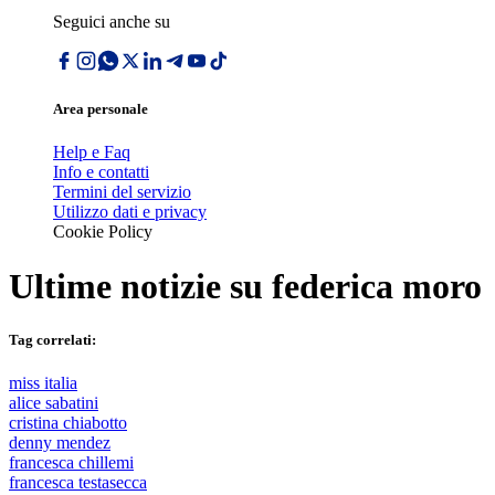
Seguici anche su
Area personale
Help e Faq
Info e contatti
Termini del servizio
Utilizzo dati e privacy
Cookie Policy
Ultime notizie su
federica moro
Tag correlati:
miss italia
alice sabatini
cristina chiabotto
denny mendez
francesca chillemi
francesca testasecca