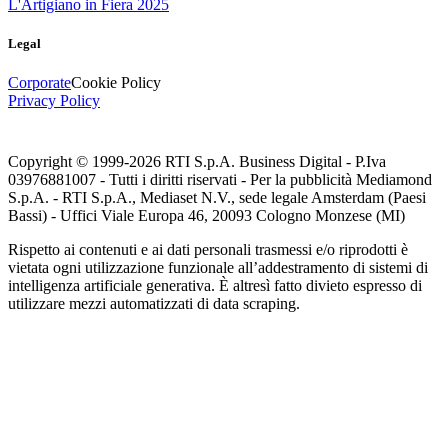
L'Artigiano in Fiera 2025
Legal
Corporate
Cookie Policy
Privacy Policy
Copyright © 1999-
2026
RTI S.p.A. Business Digital - P.Iva
03976881007 - Tutti i diritti riservati - Per la pubblicità Mediamond
S.p.A. - RTI S.p.A., Mediaset N.V., sede legale Amsterdam (Paesi
Bassi) - Uffici Viale Europa 46, 20093 Cologno Monzese (MI)
Rispetto ai contenuti e ai dati personali trasmessi e/o riprodotti è
vietata ogni utilizzazione funzionale all’addestramento di sistemi di
intelligenza artificiale generativa. È altresì fatto divieto espresso di
utilizzare mezzi automatizzati di data scraping.