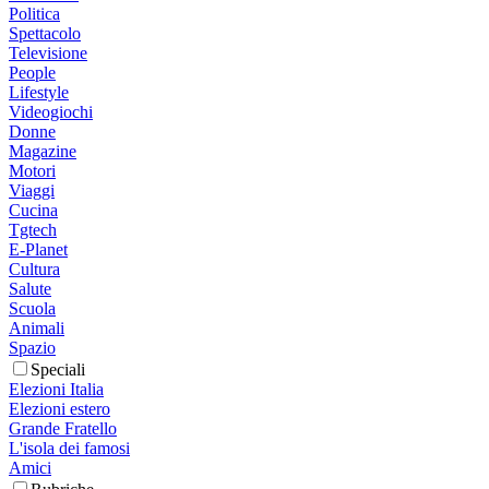
Politica
Spettacolo
Televisione
People
Lifestyle
Videogiochi
Donne
Magazine
Motori
Viaggi
Cucina
Tgtech
E-Planet
Cultura
Salute
Scuola
Animali
Spazio
Speciali
Elezioni Italia
Elezioni estero
Grande Fratello
L'isola dei famosi
Amici