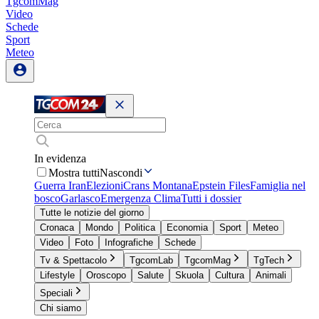
TgcomMag
Video
Schede
Sport
Meteo
In evidenza
Mostra tutti
Nascondi
Guerra Iran
Elezioni
Crans Montana
Epstein Files
Famiglia nel
bosco
Garlasco
Emergenza Clima
Tutti i dossier
Tutte le notizie del giorno
Cronaca
Mondo
Politica
Economia
Sport
Meteo
Video
Foto
Infografiche
Schede
Tv & Spettacolo
TgcomLab
TgcomMag
TgTech
Lifestyle
Oroscopo
Salute
Skuola
Cultura
Animali
Speciali
Chi siamo