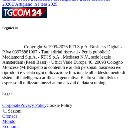
2026
L'Artigiano in Fiera 2025
Seguici su
Copyright © 1999-
2026
RTI S.p.A. Business Digital -
P.Iva 03976881007 - Tutti i diritti riservati - Per la pubblicità
Mediamond S.p.A. - RTI S.p.A., Mediaset N.V., sede legale
Amsterdam (Paesi Bassi) - Uffici Viale Europa 46, 20093 Cologno
Monzese (MI)
Rispetto ai contenuti e ai dati personali trasmessi e/o
riprodotti è vietata ogni utilizzazione funzionale all’addestramento di
sistemi di intelligenza artificiale generativa. È altresì fatto divieto
espresso di utilizzare mezzi automatizzati di data scraping.
Legal
Corporate
Privacy Policy
Cookie Policy
Sezioni
Cronaca
Mondo
Economia