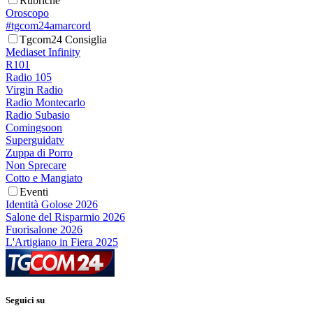
Rubriche
Oroscopo
#tgcom24amarcord
Tgcom24 Consiglia
Mediaset Infinity
R101
Radio 105
Virgin Radio
Radio Montecarlo
Radio Subasio
Comingsoon
Superguidatv
Zuppa di Porro
Non Sprecare
Cotto e Mangiato
Eventi
Identità Golose 2026
Salone del Risparmio 2026
Fuorisalone 2026
L'Artigiano in Fiera 2025
Seguici su