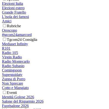
Elezioni Italia
Elezioni estero
Grande Fratello
L'isola dei famosi
Amici
Rubriche
Oroscopo
#tgcom24amarcord
Tgcom24 Consiglia
Mediaset Infinity
R101
Radio 105
Virgin Radio
Radio Montecarlo
Radio Subasio
Comingsoon
Superguidatv
Zuppa di Porro
Non Sprecare
Cotto e Mangiato
Eventi
Identità Golose 2026
Salone del Risparmio 2026
Fuorisalone 2026