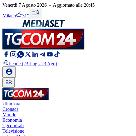
Venerdì 7 Agosto 2026
-
Aggiornato alle
20:45
Milano
31°
Leone
(23 Lug - 23 Ago)
Ultim'ora
Cronaca
Mondo
Economia
TgcomLab
Televisione