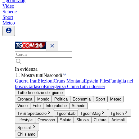
TgcomMag
Video
Schede
Sport
Meteo
In evidenza
Mostra tutti
Nascondi
Guerra Iran
Elezioni
Crans Montana
Epstein Files
Famiglia nel
bosco
Garlasco
Emergenza Clima
Tutti i dossier
Tutte le notizie del giorno
Cronaca
Mondo
Politica
Economia
Sport
Meteo
Video
Foto
Infografiche
Schede
Tv & Spettacolo
TgcomLab
TgcomMag
TgTech
Lifestyle
Oroscopo
Salute
Skuola
Cultura
Animali
Speciali
Chi siamo