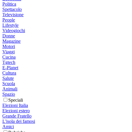
Politica
Spettacolo
Televisione
People
Lifestyle
Videogiochi
Donne
Magazine
Motori
Viaggi
Cucina
Tgtech
E-Planet
Cultura
Salute
Scuola
Animali
Spazio
Speciali
Elezioni Italia
Elezioni estero
Grande Fratello
L'isola dei famosi
Amici