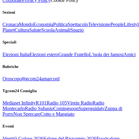
Corporate
Privacy Policy
Cookie Policy
Sezioni
Cronaca
Mondo
Economia
Politica
Spettacolo
Televisione
People
Lifestyl
Planet
Cultura
Salute
Scuola
Animali
Spazio
Speciali
Elezioni Italia
Elezioni estero
Grande Fratello
L'isola dei famosi
Amici
Rubriche
Oroscopo
#tgcom24amarcord
Tgcom24 Consiglia
Mediaset Infinity
R101
Radio 105
Virgin Radio
Radio
Montecarlo
Radio Subasio
Comingsoon
Superguidatv
Zuppa di
Porro
Non Sprecare
Cotto e Mangiato
Eventi
Identità Golose 2026
Salone del Risparmio 2026
Fuorisalone