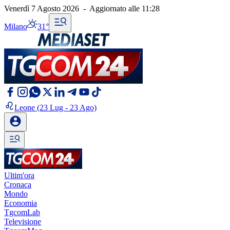
Venerdì 7 Agosto 2026
-
Aggiornato alle
11:28
Milano
31°
Leone
(23 Lug - 23 Ago)
Ultim'ora
Cronaca
Mondo
Economia
TgcomLab
Televisione