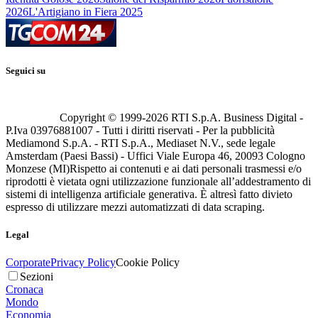
2026
L'Artigiano in Fiera 2025
Seguici su
Copyright © 1999-
2026
RTI S.p.A. Business Digital -
P.Iva 03976881007 - Tutti i diritti riservati - Per la pubblicità
Mediamond S.p.A. - RTI S.p.A., Mediaset N.V., sede legale
Amsterdam (Paesi Bassi) - Uffici Viale Europa 46, 20093 Cologno
Monzese (MI)
Rispetto ai contenuti e ai dati personali trasmessi e/o
riprodotti è vietata ogni utilizzazione funzionale all’addestramento di
sistemi di intelligenza artificiale generativa. È altresì fatto divieto
espresso di utilizzare mezzi automatizzati di data scraping.
Legal
Corporate
Privacy Policy
Cookie Policy
Sezioni
Cronaca
Mondo
Economia