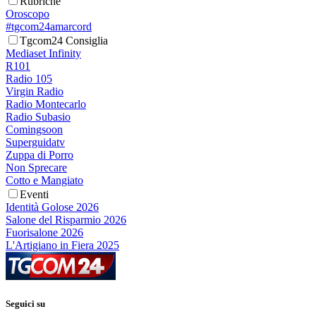
Rubriche
Oroscopo
#tgcom24amarcord
Tgcom24 Consiglia
Mediaset Infinity
R101
Radio 105
Virgin Radio
Radio Montecarlo
Radio Subasio
Comingsoon
Superguidatv
Zuppa di Porro
Non Sprecare
Cotto e Mangiato
Eventi
Identità Golose 2026
Salone del Risparmio 2026
Fuorisalone 2026
L'Artigiano in Fiera 2025
Seguici su