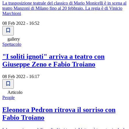
La trasposizione teatrale del classico di Mario Monicelli è in scena al
teatro Manzoni di Milano fino al 20 febbraio. La regia è di Vinicio
Marchioni
08 Feb 2022 - 16:52
gallery
Spettacolo
"I soliti ignoti" arriva a teatro con
Giuseppe Zeno e Fabio Troiano
08 Feb 2022 - 16:17
Articolo
People
Eleonora Pedron ritrova il sorriso con
Fabio Troiano