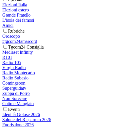
Elezioni Italia
Elezioni estero
Grande Fratello
L'isola dei famosi
Amici
Rubriche
Oroscopo
#tgcom24amarcord
Tgcom24 Consiglia
Mediaset Infinity
R101
Radio 105
Virgin Radio
Radio Montecarlo
Radio Subasio
Comingsoon
Superguidatv
Zuppa di Porro
Non Sprecare
Cotto e Mangiato
Eventi
Identità Golose 2026
Salone del Risparmio 2026
Fuorisalone 2026