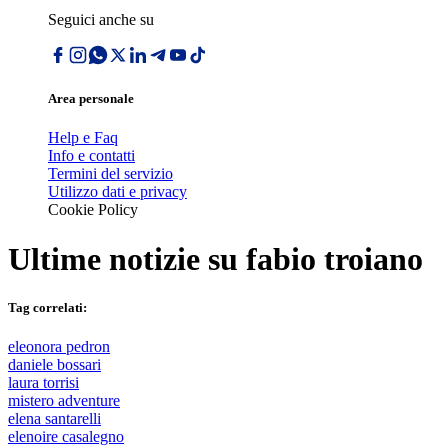
Seguici anche su
Area personale
Help e Faq
Info e contatti
Termini del servizio
Utilizzo dati e privacy
Cookie Policy
Ultime notizie su
fabio troiano
Tag correlati:
eleonora pedron
daniele bossari
laura torrisi
mistero adventure
elena santarelli
elenoire casalegno