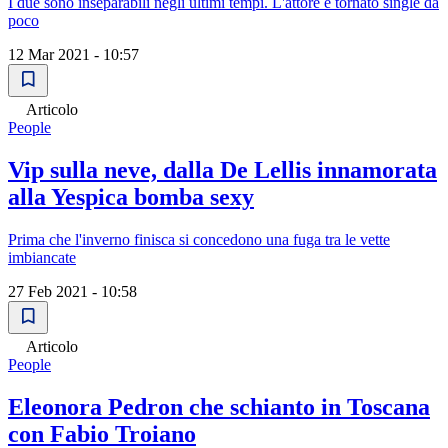
I due sono inseparabili negli ultimi tempi. L'attore è tornato single da
poco
12 Mar 2021 - 10:57
Articolo
People
Vip sulla neve, dalla De Lellis innamorata
alla Yespica bomba sexy
Prima che l'inverno finisca si concedono una fuga tra le vette
imbiancate
27 Feb 2021 - 10:58
Articolo
People
Eleonora Pedron che schianto in Toscana
con Fabio Troiano