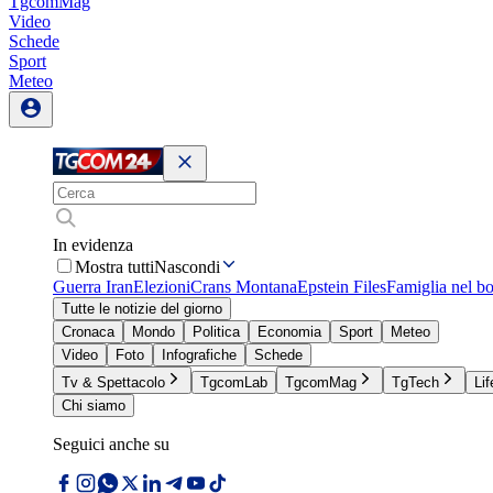
TgcomMag
Video
Schede
Sport
Meteo
In evidenza
Mostra tutti
Nascondi
Guerra Iran
Elezioni
Crans Montana
Epstein Files
Famiglia nel b
Tutte le notizie del giorno
Cronaca
Mondo
Politica
Economia
Sport
Meteo
Video
Foto
Infografiche
Schede
Tv & Spettacolo
TgcomLab
TgcomMag
TgTech
Lif
Chi siamo
Seguici anche su