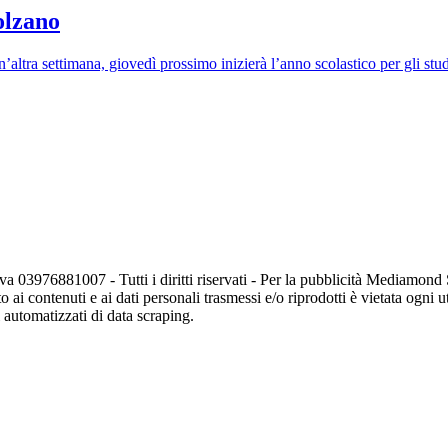
olzano
’altra settimana, giovedì prossimo inizierà l’anno scolastico per gli stu
va 03976881007 - Tutti i diritti riservati - Per la pubblicità Mediamon
o ai contenuti e ai dati personali trasmessi e/o riprodotti è vietata ogni 
zi automatizzati di data scraping.