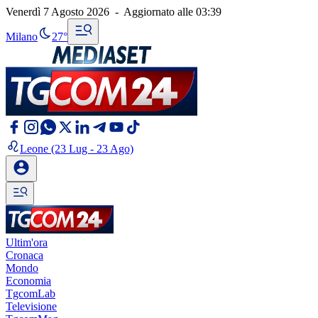
Venerdì 7 Agosto 2026
-
Aggiornato alle
03:39
Milano
27°
Leone
(23 Lug - 23 Ago)
Ultim'ora
Cronaca
Mondo
Economia
TgcomLab
Televisione