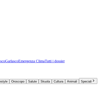
osco
Garlasco
Emergenza Clima
Tutti i dossier
estyle
Oroscopo
Salute
Skuola
Cultura
Animali
Speciali