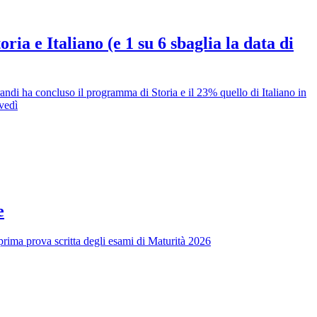
ria e Italiano (e 1 su 6 sbaglia la data di
andi ha concluso il programma di Storia e il 23% quello di Italiano in
ovedì
e
a prima prova scritta degli esami di Maturità 2026