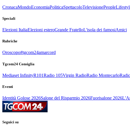
Cronaca
Mondo
Economia
Politica
Spettacolo
Televisione
People
Lifestyl
Speciali
Elezioni Italia
Elezioni estero
Grande Fratello
L'isola dei famosi
Amici
Rubriche
Oroscopo
#tgcom24amarcord
Tgcom24 Consiglia
Mediaset Infinity
R101
Radio 105
Virgin Radio
Radio Montecarlo
Radio
Eventi
Identità Golose 2026
Salone del Risparmio 2026
Fuorisalone 2026
L'Ar
Seguici su