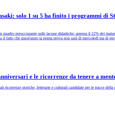
aki: solo 1 su 5 ha finito i programmi di Sto
o un quadro preoccupante sulle lacune didattiche: appena il 22% dei matur
uta il fatto che quest'anno la prima prova non sarà di mercoledì ma di gi
 anniversari e le ricorrenze da tenere a ment
li ricorrenze storiche, letterarie e culturali candidate per le tracce dell