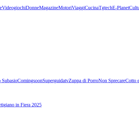
e
Videogiochi
Donne
Magazine
Motori
Viaggi
Cucina
Tgtech
E-Planet
Cult
 Subasio
Comingsoon
Superguidatv
Zuppa di Porro
Non Sprecare
Cotto 
tigiano in Fiera 2025