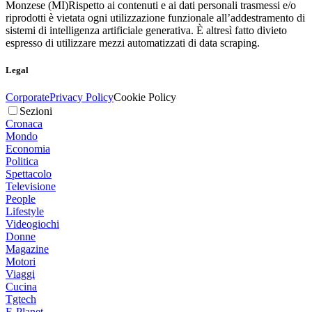
Monzese (MI)
Rispetto ai contenuti e ai dati personali trasmessi e/o
riprodotti è vietata ogni utilizzazione funzionale all’addestramento di
sistemi di intelligenza artificiale generativa. È altresì fatto divieto
espresso di utilizzare mezzi automatizzati di data scraping.
Legal
Corporate
Privacy Policy
Cookie Policy
Sezioni
Cronaca
Mondo
Economia
Politica
Spettacolo
Televisione
People
Lifestyle
Videogiochi
Donne
Magazine
Motori
Viaggi
Cucina
Tgtech
E-Planet