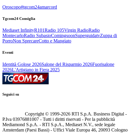
Oroscopo
#tgcom24amarcord
Tgcom24 Consiglia
Mediaset Infinity
R101
Radio 105
Virgin Radio
Radio
Montecarlo
Radio Subasio
Comingsoon
Superguidatv
Zuppa di
Porro
Non Sprecare
Cotto e Mangiato
Eventi
Identità Golose 2026
Salone del Risparmio 2026
Fuorisalone
2026
L'Artigiano in Fiera 2025
Seguici su
Copyright © 1999-
2026
RTI S.p.A. Business Digital -
P.Iva 03976881007 - Tutti i diritti riservati - Per la pubblicità
Mediamond S.p.A. - RTI S.p.A., Mediaset N.V., sede legale
Amsterdam (Paesi Bassi) - Uffici Viale Europa 46, 20093 Cologno