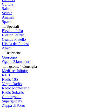
Cultura
Salute
Scuola
Animali
Spazio
Speciali
Elezioni Italia
Elezioni estero
Grande Fratello
L'isola dei famosi
Amici
Rubriche
Oroscopo
#tgcom24amarcord
Tgcom24 Consiglia
Mediaset Infinity
R101
Radio 105
Virgin Radio
Radio Montecarlo
Radio Subasio
Comingsoon
Superguidatv
Zuppa di Porro