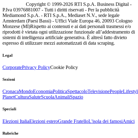
Copyright © 1999-
2026
RTI S.p.A. Business Digital -
P.Iva 03976881007 - Tutti i diritti riservati - Per la pubblicità
Mediamond S.p.A. - RTI S.p.A., Mediaset N.V., sede legale
Amsterdam (Paesi Bassi) - Uffici Viale Europa 46, 20093 Cologno
Monzese (MI)
Rispetto ai contenuti e ai dati personali trasmessi e/o
riprodotti è vietata ogni utilizzazione funzionale all’addestramento di
sistemi di intelligenza artificiale generativa. È altresì fatto divieto
espresso di utilizzare mezzi automatizzati di data scraping.
Legal
Corporate
Privacy Policy
Cookie Policy
Sezioni
Cronaca
Mondo
Economia
Politica
Spettacolo
Televisione
People
Lifestyl
Planet
Cultura
Salute
Scuola
Animali
Spazio
Speciali
Elezioni Italia
Elezioni estero
Grande Fratello
L'isola dei famosi
Amici
Rubriche