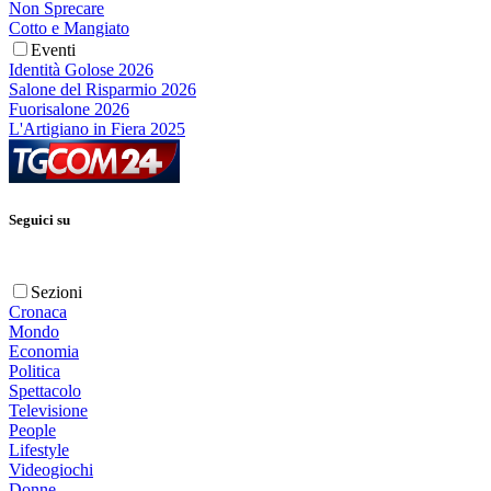
Non Sprecare
Cotto e Mangiato
Eventi
Identità Golose 2026
Salone del Risparmio 2026
Fuorisalone 2026
L'Artigiano in Fiera 2025
Seguici su
Sezioni
Cronaca
Mondo
Economia
Politica
Spettacolo
Televisione
People
Lifestyle
Videogiochi
Donne