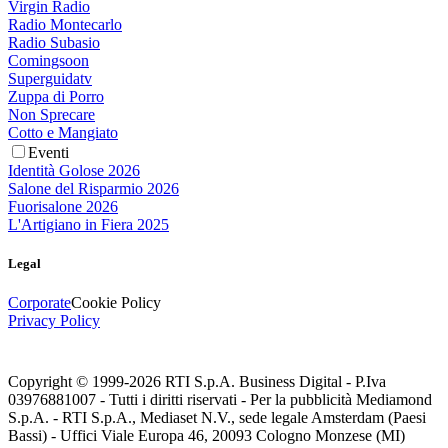
Virgin Radio
Radio Montecarlo
Radio Subasio
Comingsoon
Superguidatv
Zuppa di Porro
Non Sprecare
Cotto e Mangiato
Eventi
Identità Golose 2026
Salone del Risparmio 2026
Fuorisalone 2026
L'Artigiano in Fiera 2025
Legal
Corporate
Cookie Policy
Privacy Policy
Copyright © 1999-
2026
RTI S.p.A. Business Digital - P.Iva
03976881007 - Tutti i diritti riservati - Per la pubblicità Mediamond
S.p.A. - RTI S.p.A., Mediaset N.V., sede legale Amsterdam (Paesi
Bassi) - Uffici Viale Europa 46, 20093 Cologno Monzese (MI)