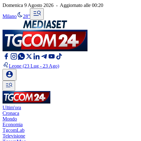
Domenica 9 Agosto 2026
-
Aggiornato alle
00:20
Milano
28°
Leone
(23 Lug - 23 Ago)
Ultim'ora
Cronaca
Mondo
Economia
TgcomLab
Televisione