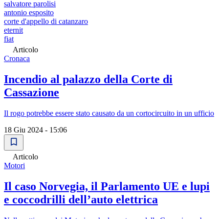
salvatore parolisi
antonio esposito
corte d'appello di catanzaro
eternit
fiat
Articolo
Cronaca
Incendio al palazzo della Corte di
Cassazione
Il rogo potrebbe essere stato causato da un cortocircuito in un ufficio
18 Giu 2024 - 15:06
Articolo
Motori
Il caso Norvegia, il Parlamento UE e lupi
e coccodrilli dellʼauto elettrica