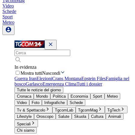
TgcomMag
Video
Schede
Sport
Meteo
In evidenza
Mostra tutti
Nascondi
Guerra Iran
Elezioni
Crans Montana
Epstein Files
Famiglia nel
bosco
Garlasco
Emergenza Clima
Tutti i dossier
Tutte le notizie del giorno
Cronaca
Mondo
Politica
Economia
Sport
Meteo
Video
Foto
Infografiche
Schede
Tv & Spettacolo
TgcomLab
TgcomMag
TgTech
Lifestyle
Oroscopo
Salute
Skuola
Cultura
Animali
Speciali
Chi siamo