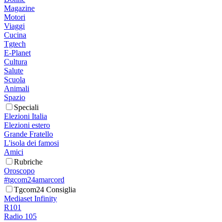
Magazine
Motori
Viaggi
Cucina
Tgtech
E-Planet
Cultura
Salute
Scuola
Animali
Spazio
Speciali
Elezioni Italia
Elezioni estero
Grande Fratello
L'isola dei famosi
Amici
Rubriche
Oroscopo
#tgcom24amarcord
Tgcom24 Consiglia
Mediaset Infinity
R101
Radio 105