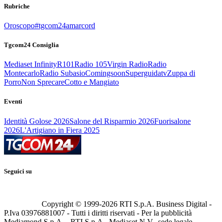
Rubriche
Oroscopo
#tgcom24amarcord
Tgcom24 Consiglia
Mediaset Infinity
R101
Radio 105
Virgin Radio
Radio
Montecarlo
Radio Subasio
Comingsoon
Superguidatv
Zuppa di
Porro
Non Sprecare
Cotto e Mangiato
Eventi
Identità Golose 2026
Salone del Risparmio 2026
Fuorisalone
2026
L'Artigiano in Fiera 2025
Seguici su
Copyright © 1999-
2026
RTI S.p.A. Business Digital -
P.Iva 03976881007 - Tutti i diritti riservati - Per la pubblicità
Mediamond S.p.A. - RTI S.p.A., Mediaset N.V., sede legale