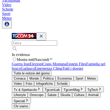
TgcomMag
Video
Schede
Sport
Meteo
In evidenza
Mostra tutti
Nascondi
Guerra Iran
Elezioni
Crans Montana
Epstein Files
Famiglia nel
bosco
Garlasco
Emergenza Clima
Tutti i dossier
Tutte le notizie del giorno
Cronaca
Mondo
Politica
Economia
Sport
Meteo
Video
Foto
Infografiche
Schede
Tv & Spettacolo
TgcomLab
TgcomMag
TgTech
Lifestyle
Oroscopo
Salute
Skuola
Cultura
Animali
Speciali
Chi siamo