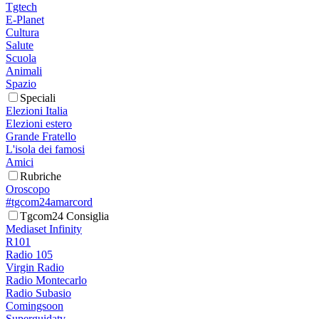
Tgtech
E-Planet
Cultura
Salute
Scuola
Animali
Spazio
Speciali
Elezioni Italia
Elezioni estero
Grande Fratello
L'isola dei famosi
Amici
Rubriche
Oroscopo
#tgcom24amarcord
Tgcom24 Consiglia
Mediaset Infinity
R101
Radio 105
Virgin Radio
Radio Montecarlo
Radio Subasio
Comingsoon
Superguidatv