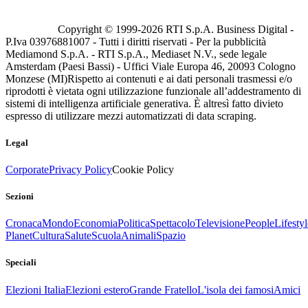
Copyright © 1999-
2026
RTI S.p.A. Business Digital -
P.Iva 03976881007 - Tutti i diritti riservati - Per la pubblicità
Mediamond S.p.A. - RTI S.p.A., Mediaset N.V., sede legale
Amsterdam (Paesi Bassi) - Uffici Viale Europa 46, 20093 Cologno
Monzese (MI)
Rispetto ai contenuti e ai dati personali trasmessi e/o
riprodotti è vietata ogni utilizzazione funzionale all’addestramento di
sistemi di intelligenza artificiale generativa. È altresì fatto divieto
espresso di utilizzare mezzi automatizzati di data scraping.
Legal
Corporate
Privacy Policy
Cookie Policy
Sezioni
Cronaca
Mondo
Economia
Politica
Spettacolo
Televisione
People
Lifestyl
Planet
Cultura
Salute
Scuola
Animali
Spazio
Speciali
Elezioni Italia
Elezioni estero
Grande Fratello
L'isola dei famosi
Amici