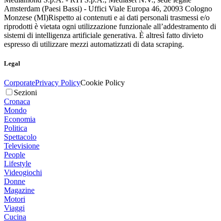
Amsterdam (Paesi Bassi) - Uffici Viale Europa 46, 20093 Cologno
Monzese (MI)
Rispetto ai contenuti e ai dati personali trasmessi e/o
riprodotti è vietata ogni utilizzazione funzionale all’addestramento di
sistemi di intelligenza artificiale generativa. È altresì fatto divieto
espresso di utilizzare mezzi automatizzati di data scraping.
Legal
Corporate
Privacy Policy
Cookie Policy
Sezioni
Cronaca
Mondo
Economia
Politica
Spettacolo
Televisione
People
Lifestyle
Videogiochi
Donne
Magazine
Motori
Viaggi
Cucina