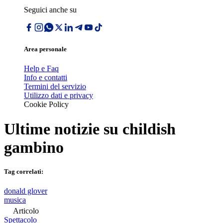
Seguici anche su
Area personale
Help e Faq
Info e contatti
Termini del servizio
Utilizzo dati e privacy
Cookie Policy
Ultime notizie su
childish
gambino
Tag correlati:
donald glover
musica
Articolo
Spettacolo