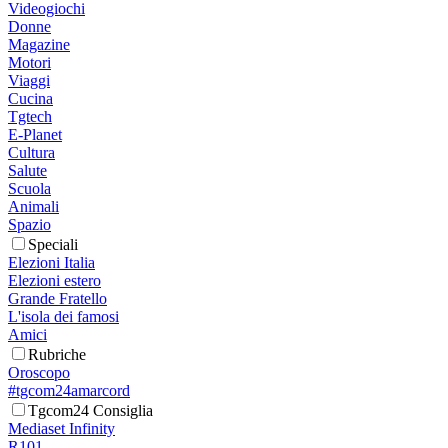
Videogiochi
Donne
Magazine
Motori
Viaggi
Cucina
Tgtech
E-Planet
Cultura
Salute
Scuola
Animali
Spazio
Speciali
Elezioni Italia
Elezioni estero
Grande Fratello
L'isola dei famosi
Amici
Rubriche
Oroscopo
#tgcom24amarcord
Tgcom24 Consiglia
Mediaset Infinity
R101