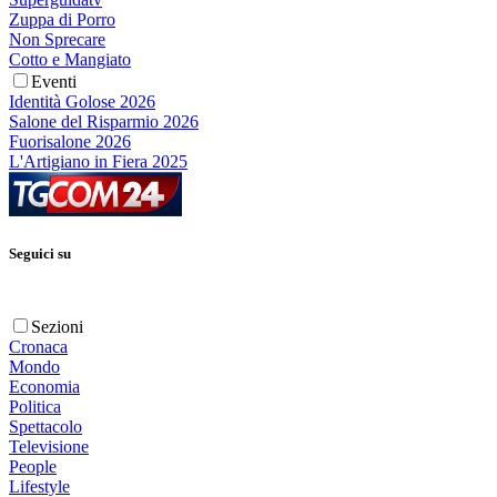
Zuppa di Porro
Non Sprecare
Cotto e Mangiato
Eventi
Identità Golose 2026
Salone del Risparmio 2026
Fuorisalone 2026
L'Artigiano in Fiera 2025
Seguici su
Sezioni
Cronaca
Mondo
Economia
Politica
Spettacolo
Televisione
People
Lifestyle