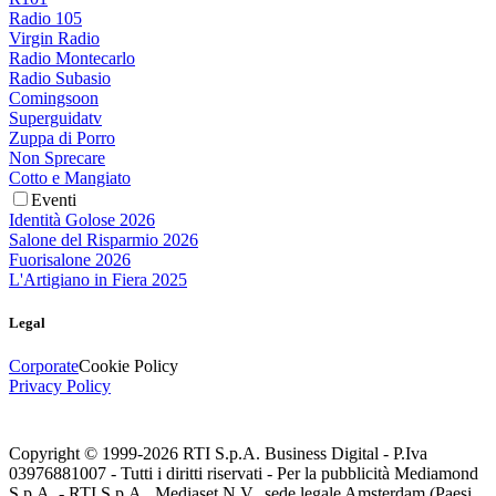
Radio 105
Virgin Radio
Radio Montecarlo
Radio Subasio
Comingsoon
Superguidatv
Zuppa di Porro
Non Sprecare
Cotto e Mangiato
Eventi
Identità Golose 2026
Salone del Risparmio 2026
Fuorisalone 2026
L'Artigiano in Fiera 2025
Legal
Corporate
Cookie Policy
Privacy Policy
Copyright © 1999-
2026
RTI S.p.A. Business Digital - P.Iva
03976881007 - Tutti i diritti riservati - Per la pubblicità Mediamond
S.p.A. - RTI S.p.A., Mediaset N.V., sede legale Amsterdam (Paesi