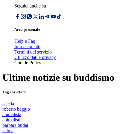
Seguici anche su
Area personale
Help e Faq
Info e contatti
Termini del servizio
Utilizzo dati e privacy
Cookie Policy
Ultime notizie su
buddismo
Tag correlati:
caccia
roberto baggio
animalista
animalisti
barbara budai
calma