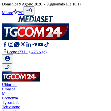
Domenica 9 Agosto 2026
-
Aggiornato alle
10:17
Milano
29°
Leone
(23 Lug - 23 Ago)
Ultim'ora
Cronaca
Mondo
Economia
TgcomLab
Televisione