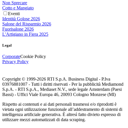
Non Sprecare
Cotto e Mangiato
Eventi
Identità Golose 2026
Salone del Risparmio 2026
Fuorisalone 2026
L'Artigiano in Fiera 2025
Legal
Corporate
Cookie Policy
Privacy Policy
Copyright © 1999-
2026
RTI S.p.A. Business Digital - P.Iva
03976881007 - Tutti i diritti riservati - Per la pubblicità Mediamond
S.p.A. - RTI S.p.A., Mediaset N.V., sede legale Amsterdam (Paesi
Bassi) - Uffici Viale Europa 46, 20093 Cologno Monzese (MI)
Rispetto ai contenuti e ai dati personali trasmessi e/o riprodotti è
vietata ogni utilizzazione funzionale all’addestramento di sistemi di
intelligenza artificiale generativa. È altresì fatto divieto espresso di
utilizzare mezzi automatizzati di data scraping.