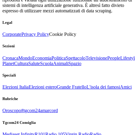
sistemi di intelligenza artificiale generativa. È altresì fatto divieto
espresso di utilizzare mezzi automatizzati di data scraping.
Legal
Corporate
Privacy Policy
Cookie Policy
Sezioni
Cronaca
Mondo
Economia
Politica
Spettacolo
Televisione
People
Lifestyl
Planet
Cultura
Salute
Scuola
Animali
Spazio
Speciali
Elezioni Italia
Elezioni estero
Grande Fratello
L'isola dei famosi
Amici
Rubriche
Oroscopo
#tgcom24amarcord
Tgcom24 Consiglia
Mediaset Infinity
R101
Radio 105
Virgin Radio
Radio