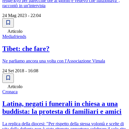
renge-kyo per parecchie ore al giorno e vedevo che funzionava",
raccontò in un'intervista
24 Mag 2023 - 22:04
Articolo
Mediafriends
Tibet: che fare?
Ne parliamo ancora una volta con l'Associazione Vimala
24 Set 2018 - 16:08
Articolo
Cronaca
Latina, negati i funerali in chiesa a una
buddista: la protesta di familiari e amici
La replica della diocesi: "Per rispetto della stessa volontà e scelte di
vita della defunta non è stato ritenuto opportuno celebrare il solo rito