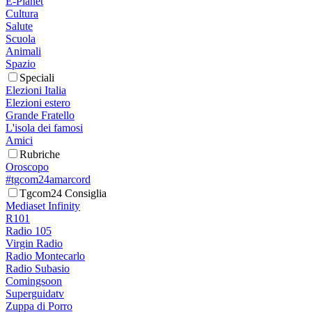
E-Planet
Cultura
Salute
Scuola
Animali
Spazio
Speciali
Elezioni Italia
Elezioni estero
Grande Fratello
L'isola dei famosi
Amici
Rubriche
Oroscopo
#tgcom24amarcord
Tgcom24 Consiglia
Mediaset Infinity
R101
Radio 105
Virgin Radio
Radio Montecarlo
Radio Subasio
Comingsoon
Superguidatv
Zuppa di Porro