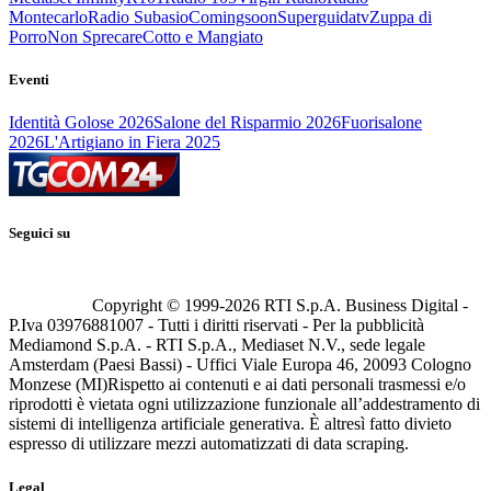
Montecarlo
Radio Subasio
Comingsoon
Superguidatv
Zuppa di
Porro
Non Sprecare
Cotto e Mangiato
Eventi
Identità Golose 2026
Salone del Risparmio 2026
Fuorisalone
2026
L'Artigiano in Fiera 2025
Seguici su
Copyright © 1999-
2026
RTI S.p.A. Business Digital -
P.Iva 03976881007 - Tutti i diritti riservati - Per la pubblicità
Mediamond S.p.A. - RTI S.p.A., Mediaset N.V., sede legale
Amsterdam (Paesi Bassi) - Uffici Viale Europa 46, 20093 Cologno
Monzese (MI)
Rispetto ai contenuti e ai dati personali trasmessi e/o
riprodotti è vietata ogni utilizzazione funzionale all’addestramento di
sistemi di intelligenza artificiale generativa. È altresì fatto divieto
espresso di utilizzare mezzi automatizzati di data scraping.
Legal