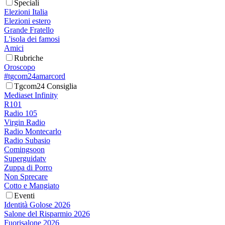
Speciali
Elezioni Italia
Elezioni estero
Grande Fratello
L'isola dei famosi
Amici
Rubriche
Oroscopo
#tgcom24amarcord
Tgcom24 Consiglia
Mediaset Infinity
R101
Radio 105
Virgin Radio
Radio Montecarlo
Radio Subasio
Comingsoon
Superguidatv
Zuppa di Porro
Non Sprecare
Cotto e Mangiato
Eventi
Identità Golose 2026
Salone del Risparmio 2026
Fuorisalone 2026