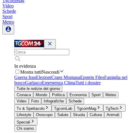
TgcomMag
Video
Schede
Sport
Meteo
In evidenza
Mostra tutti
Nascondi
Guerra Iran
Elezioni
Crans Montana
Epstein Files
Famiglia nel
bosco
Garlasco
Emergenza Clima
Tutti i dossier
Tutte le notizie del giorno
Cronaca
Mondo
Politica
Economia
Sport
Meteo
Video
Foto
Infografiche
Schede
Tv & Spettacolo
TgcomLab
TgcomMag
TgTech
Lifestyle
Oroscopo
Salute
Skuola
Cultura
Animali
Speciali
Chi siamo