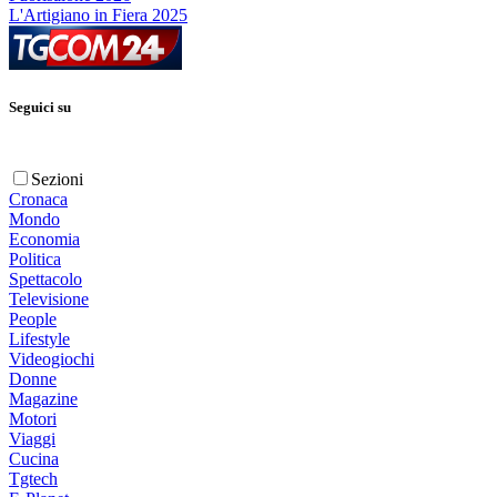
L'Artigiano in Fiera 2025
Seguici su
Sezioni
Cronaca
Mondo
Economia
Politica
Spettacolo
Televisione
People
Lifestyle
Videogiochi
Donne
Magazine
Motori
Viaggi
Cucina
Tgtech