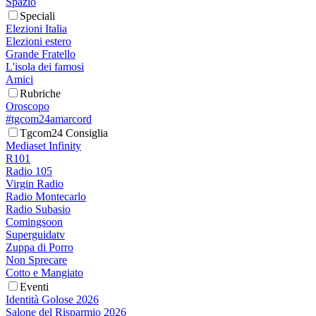
Spazio
Speciali
Elezioni Italia
Elezioni estero
Grande Fratello
L'isola dei famosi
Amici
Rubriche
Oroscopo
#tgcom24amarcord
Tgcom24 Consiglia
Mediaset Infinity
R101
Radio 105
Virgin Radio
Radio Montecarlo
Radio Subasio
Comingsoon
Superguidatv
Zuppa di Porro
Non Sprecare
Cotto e Mangiato
Eventi
Identità Golose 2026
Salone del Risparmio 2026