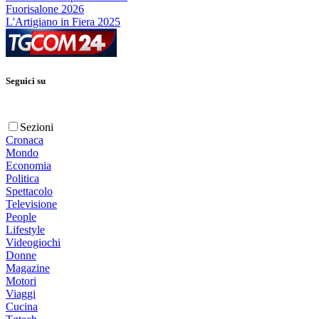
Fuorisalone 2026
L'Artigiano in Fiera 2025
Seguici su
Sezioni
Cronaca
Mondo
Economia
Politica
Spettacolo
Televisione
People
Lifestyle
Videogiochi
Donne
Magazine
Motori
Viaggi
Cucina