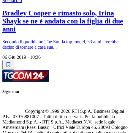
Spettacolo
Bradley Cooper è rimasto solo, Irina
Shayk se ne è andata con la figlia di due
anni
Secondo il quotidiano The Sun la top model, 33 anni, avrebbe
deciso di tornare a casa sua...
06 Giu 2019 - 10:36
Seguici su
Copyright © 1999-
2026
RTI S.p.A. Business Digital -
P.Iva 03976881007 - Tutti i diritti riservati - Per la pubblicità
Mediamond S.p.A. - RTI S.p.A., Mediaset N.V., sede legale
Amsterdam (Paesi Bassi) - Uffici Viale Europa 46, 20093 Cologno
Monzese (MI)
Rispetto ai contenuti e ai dati personali trasmessi e/o