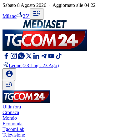
Sabato 8 Agosto 2026
-
Aggiornato alle
04:22
Milano
25°
Leone
(23 Lug - 23 Ago)
Ultim'ora
Cronaca
Mondo
Economia
TgcomLab
Televisione