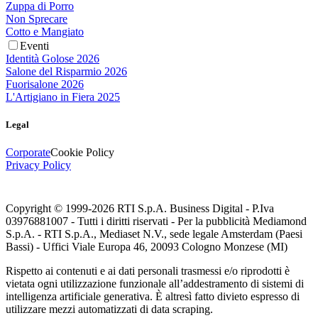
Zuppa di Porro
Non Sprecare
Cotto e Mangiato
Eventi
Identità Golose 2026
Salone del Risparmio 2026
Fuorisalone 2026
L'Artigiano in Fiera 2025
Legal
Corporate
Cookie Policy
Privacy Policy
Copyright © 1999-
2026
RTI S.p.A. Business Digital - P.Iva
03976881007 - Tutti i diritti riservati - Per la pubblicità Mediamond
S.p.A. - RTI S.p.A., Mediaset N.V., sede legale Amsterdam (Paesi
Bassi) - Uffici Viale Europa 46, 20093 Cologno Monzese (MI)
Rispetto ai contenuti e ai dati personali trasmessi e/o riprodotti è
vietata ogni utilizzazione funzionale all’addestramento di sistemi di
intelligenza artificiale generativa. È altresì fatto divieto espresso di
utilizzare mezzi automatizzati di data scraping.