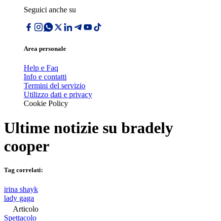
Seguici anche su
Area personale
Help e Faq
Info e contatti
Termini del servizio
Utilizzo dati e privacy
Cookie Policy
Ultime notizie su
bradely
cooper
Tag correlati:
irina shayk
lady gaga
Articolo
Spettacolo