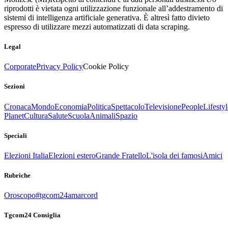
riprodotti è vietata ogni utilizzazione funzionale all’addestramento di
sistemi di intelligenza artificiale generativa. È altresì fatto divieto
espresso di utilizzare mezzi automatizzati di data scraping.
Legal
Corporate
Privacy Policy
Cookie Policy
Sezioni
Cronaca
Mondo
Economia
Politica
Spettacolo
Televisione
People
Lifestyl
Planet
Cultura
Salute
Scuola
Animali
Spazio
Speciali
Elezioni Italia
Elezioni estero
Grande Fratello
L'isola dei famosi
Amici
Rubriche
Oroscopo
#tgcom24amarcord
Tgcom24 Consiglia