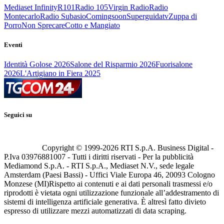
Mediaset Infinity
R101
Radio 105
Virgin Radio
Radio
Montecarlo
Radio Subasio
Comingsoon
Superguidatv
Zuppa di
Porro
Non Sprecare
Cotto e Mangiato
Eventi
Identità Golose 2026
Salone del Risparmio 2026
Fuorisalone
2026
L'Artigiano in Fiera 2025
Seguici su
Copyright © 1999-
2026
RTI S.p.A. Business Digital -
P.Iva 03976881007 - Tutti i diritti riservati - Per la pubblicità
Mediamond S.p.A. - RTI S.p.A., Mediaset N.V., sede legale
Amsterdam (Paesi Bassi) - Uffici Viale Europa 46, 20093 Cologno
Monzese (MI)
Rispetto ai contenuti e ai dati personali trasmessi e/o
riprodotti è vietata ogni utilizzazione funzionale all’addestramento di
sistemi di intelligenza artificiale generativa. È altresì fatto divieto
espresso di utilizzare mezzi automatizzati di data scraping.