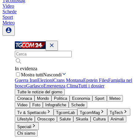
TgcomMag
Video
Schede
Sport
Meteo
In evidenza
Mostra tutti
Nascondi
Guerra Iran
Elezioni
Crans Montana
Epstein Files
Famiglia nel
bosco
Garlasco
Emergenza Clima
Tutti i dossier
Tutte le notizie del giorno
Cronaca
Mondo
Politica
Economia
Sport
Meteo
Video
Foto
Infografiche
Schede
Tv & Spettacolo
TgcomLab
TgcomMag
TgTech
Lifestyle
Oroscopo
Salute
Skuola
Cultura
Animali
Speciali
Chi siamo