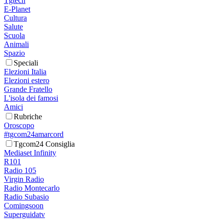
Tgtech
E-Planet
Cultura
Salute
Scuola
Animali
Spazio
Speciali
Elezioni Italia
Elezioni estero
Grande Fratello
L'isola dei famosi
Amici
Rubriche
Oroscopo
#tgcom24amarcord
Tgcom24 Consiglia
Mediaset Infinity
R101
Radio 105
Virgin Radio
Radio Montecarlo
Radio Subasio
Comingsoon
Superguidatv