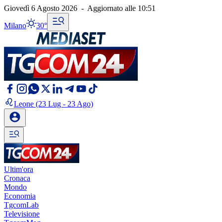
Giovedì 6 Agosto 2026
-
Aggiornato alle
10:51
Milano
30°
Leone
(23 Lug - 23 Ago)
Ultim'ora
Cronaca
Mondo
Economia
TgcomLab
Televisione