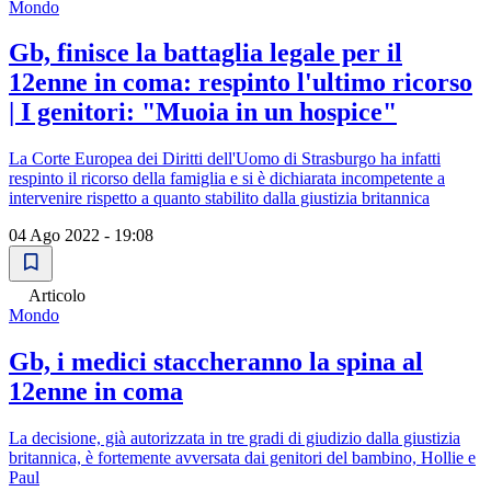
Mondo
Gb, finisce la battaglia legale per il
12enne in coma: respinto l'ultimo ricorso
| I genitori: "Muoia in un hospice"
La Corte Europea dei Diritti dell'Uomo di Strasburgo ha infatti
respinto il ricorso della famiglia e si è dichiarata incompetente a
intervenire rispetto a quanto stabilito dalla giustizia britannica
04 Ago 2022 - 19:08
Articolo
Mondo
Gb, i medici staccheranno la spina al
12enne in coma
La decisione, già autorizzata in tre gradi di giudizio dalla giustizia
britannica, è fortemente avversata dai genitori del bambino, Hollie e
Paul