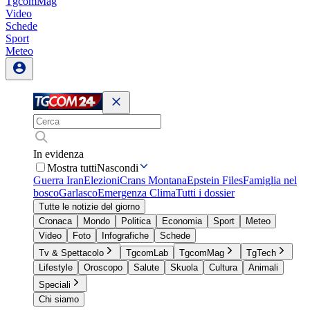
TgcomMag
Video
Schede
Sport
Meteo
In evidenza
Mostra tutti
Nascondi
Guerra Iran
Elezioni
Crans Montana
Epstein Files
Famiglia nel
bosco
Garlasco
Emergenza Clima
Tutti i dossier
Tutte le notizie del giorno
Cronaca
Mondo
Politica
Economia
Sport
Meteo
Video
Foto
Infografiche
Schede
Tv & Spettacolo
TgcomLab
TgcomMag
TgTech
Lifestyle
Oroscopo
Salute
Skuola
Cultura
Animali
Speciali
Chi siamo