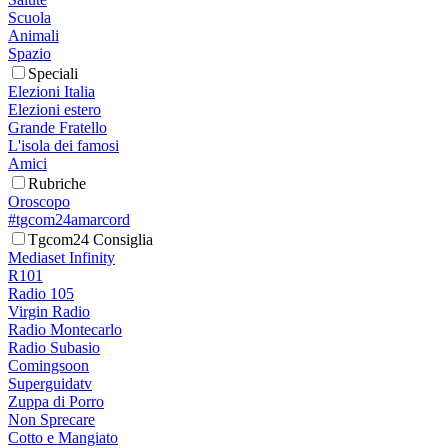
Scuola
Animali
Spazio
Speciali
Elezioni Italia
Elezioni estero
Grande Fratello
L'isola dei famosi
Amici
Rubriche
Oroscopo
#tgcom24amarcord
Tgcom24 Consiglia
Mediaset Infinity
R101
Radio 105
Virgin Radio
Radio Montecarlo
Radio Subasio
Comingsoon
Superguidatv
Zuppa di Porro
Non Sprecare
Cotto e Mangiato