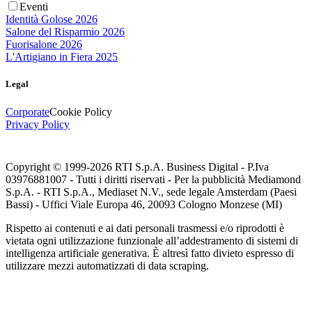
Eventi
Identità Golose 2026
Salone del Risparmio 2026
Fuorisalone 2026
L'Artigiano in Fiera 2025
Legal
Corporate
Cookie Policy
Privacy Policy
Copyright © 1999-
2026
RTI S.p.A. Business Digital - P.Iva
03976881007 - Tutti i diritti riservati - Per la pubblicità Mediamond
S.p.A. - RTI S.p.A., Mediaset N.V., sede legale Amsterdam (Paesi
Bassi) - Uffici Viale Europa 46, 20093 Cologno Monzese (MI)
Rispetto ai contenuti e ai dati personali trasmessi e/o riprodotti è
vietata ogni utilizzazione funzionale all’addestramento di sistemi di
intelligenza artificiale generativa. È altresì fatto divieto espresso di
utilizzare mezzi automatizzati di data scraping.