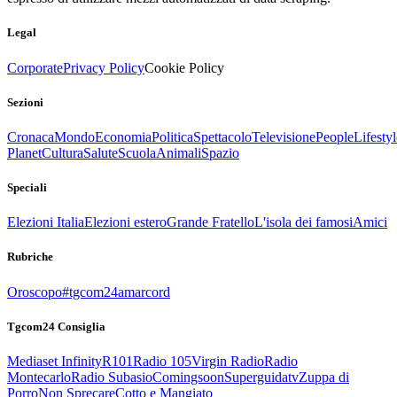
Legal
Corporate
Privacy Policy
Cookie Policy
Sezioni
Cronaca
Mondo
Economia
Politica
Spettacolo
Televisione
People
Lifestyl
Planet
Cultura
Salute
Scuola
Animali
Spazio
Speciali
Elezioni Italia
Elezioni estero
Grande Fratello
L'isola dei famosi
Amici
Rubriche
Oroscopo
#tgcom24amarcord
Tgcom24 Consiglia
Mediaset Infinity
R101
Radio 105
Virgin Radio
Radio
Montecarlo
Radio Subasio
Comingsoon
Superguidatv
Zuppa di
Porro
Non Sprecare
Cotto e Mangiato