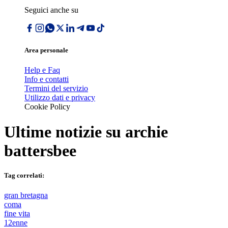
Seguici anche su
Area personale
Help e Faq
Info e contatti
Termini del servizio
Utilizzo dati e privacy
Cookie Policy
Ultime notizie su
archie
battersbee
Tag correlati:
gran bretagna
coma
fine vita
12enne