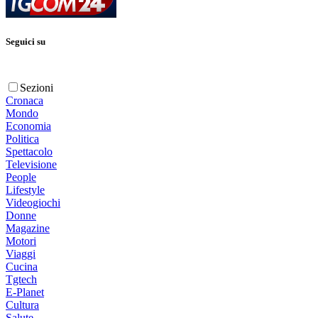
Seguici su
Sezioni
Cronaca
Mondo
Economia
Politica
Spettacolo
Televisione
People
Lifestyle
Videogiochi
Donne
Magazine
Motori
Viaggi
Cucina
Tgtech
E-Planet
Cultura
Salute