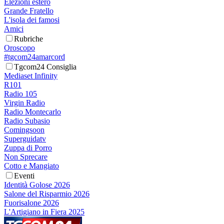
Elezioni estero
Grande Fratello
L'isola dei famosi
Amici
Rubriche
Oroscopo
#tgcom24amarcord
Tgcom24 Consiglia
Mediaset Infinity
R101
Radio 105
Virgin Radio
Radio Montecarlo
Radio Subasio
Comingsoon
Superguidatv
Zuppa di Porro
Non Sprecare
Cotto e Mangiato
Eventi
Identità Golose 2026
Salone del Risparmio 2026
Fuorisalone 2026
L'Artigiano in Fiera 2025