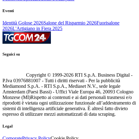
Eventi
Identità Golose 2026
Salone del Risparmio 2026
Fuorisalone
2026
L'Artigiano in Fiera 2025
Seguici su
Copyright © 1999-
2026
RTI S.p.A. Business Digital -
P.Iva 03976881007 - Tutti i diritti riservati - Per la pubblicità
Mediamond S.p.A. - RTI S.p.A., Mediaset N.V., sede legale
Amsterdam (Paesi Bassi) - Uffici Viale Europa 46, 20093 Cologno
Monzese (MI)
Rispetto ai contenuti e ai dati personali trasmessi e/o
riprodotti è vietata ogni utilizzazione funzionale all’addestramento di
sistemi di intelligenza artificiale generativa. È altresì fatto divieto
espresso di utilizzare mezzi automatizzati di data scraping.
Legal
Corporate
Privacy Policy
Cookie Policy