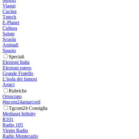
Motori
Viaggi
Cucina
Tgtech
E-Planet
Cultura
Salute
Scuola
Animali
Spazio
Speciali
Elezioni Italia
Elezioni estero
Grande Fratello
L'isola dei famosi
Amici
Rubriche
Oroscopo
#tgcom24amarcord
Tgcom24 Consiglia
Mediaset Infinity
R101
Radio 105
Virgin Radio
Radio Montecarlo