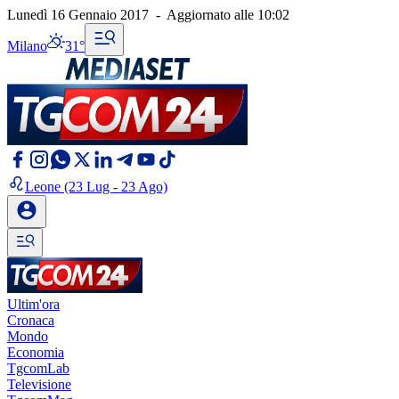
Lunedì 16 Gennaio 2017
-
Aggiornato alle
10:02
Milano
31°
Leone
(23 Lug - 23 Ago)
Ultim'ora
Cronaca
Mondo
Economia
TgcomLab
Televisione