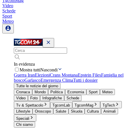
TgcomMag
Video
Schede
Sport
Meteo
In evidenza
Mostra tutti
Nascondi
Guerra Iran
Elezioni
Crans Montana
Epstein Files
Famiglia nel
bosco
Garlasco
Emergenza Clima
Tutti i dossier
Tutte le notizie del giorno
Cronaca
Mondo
Politica
Economia
Sport
Meteo
Video
Foto
Infografiche
Schede
Tv & Spettacolo
TgcomLab
TgcomMag
TgTech
Lifestyle
Oroscopo
Salute
Skuola
Cultura
Animali
Speciali
Chi siamo