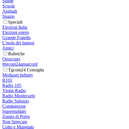
Salute
Scuola
Animali
Spazio
Speciali
Elezioni Italia
Elezioni estero
Grande Fratello
L'isola dei famosi
Amici
Rubriche
Oroscopo
#tgcom24amarcord
Tgcom24 Consiglia
Mediaset Infinity
R101
Radio 105
Virgin Radio
Radio Montecarlo
Radio Subasio
Comingsoon
Superguidatv
Zuppa di Porro
Non Sprecare
Cotto e Mangiato