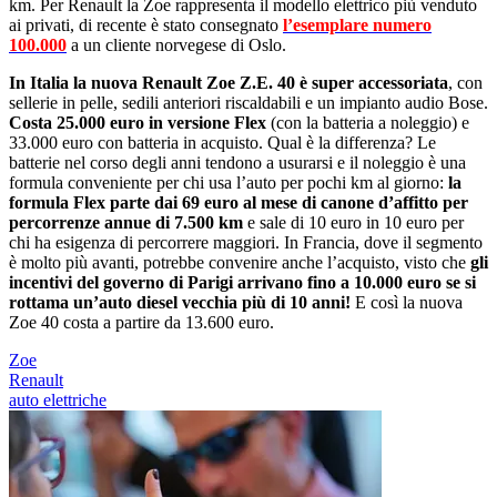
km. Per Renault la Zoe rappresenta il modello elettrico più venduto
ai privati, di recente è stato consegnato
lʼesemplare numero
100.000
a un cliente norvegese di Oslo.
In Italia la nuova Renault Zoe Z.E. 40 è super accessoriata
, con
sellerie in pelle, sedili anteriori riscaldabili e un impianto audio Bose.
Costa 25.000 euro in versione Flex
(con la batteria a noleggio) e
33.000 euro con batteria in acquisto. Qual è la differenza? Le
batterie nel corso degli anni tendono a usurarsi e il noleggio è una
formula conveniente per chi usa lʼauto per pochi km al giorno:
la
formula Flex parte dai 69 euro al mese di canone dʼaffitto per
percorrenze annue di 7.500 km
e sale di 10 euro in 10 euro per
chi ha esigenza di percorrere maggiori. In Francia, dove il segmento
è molto più avanti, potrebbe convenire anche lʼacquisto, visto che
gli
incentivi del governo di Parigi arrivano fino a 10.000 euro se si
rottama unʼauto diesel vecchia più di 10 anni!
E così la nuova
Zoe 40 costa a partire da 13.600 euro.
Zoe
Renault
auto elettriche