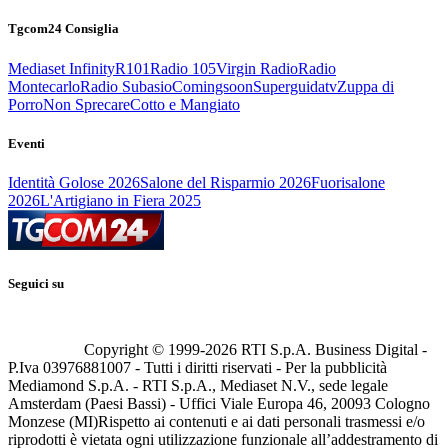
Tgcom24 Consiglia
Mediaset Infinity
R101
Radio 105
Virgin Radio
Radio
Montecarlo
Radio Subasio
Comingsoon
Superguidatv
Zuppa di
Porro
Non Sprecare
Cotto e Mangiato
Eventi
Identità Golose 2026
Salone del Risparmio 2026
Fuorisalone
2026
L'Artigiano in Fiera 2025
Seguici su
Copyright © 1999-
2026
RTI S.p.A. Business Digital -
P.Iva 03976881007 - Tutti i diritti riservati - Per la pubblicità
Mediamond S.p.A. - RTI S.p.A., Mediaset N.V., sede legale
Amsterdam (Paesi Bassi) - Uffici Viale Europa 46, 20093 Cologno
Monzese (MI)
Rispetto ai contenuti e ai dati personali trasmessi e/o
riprodotti è vietata ogni utilizzazione funzionale all’addestramento di