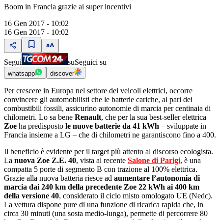
Boom in Francia grazie ai super incentivi
16 Gen 2017 - 10:02
16 Gen 2017 - 10:02
Segui
su
Seguici su
whatsapp
discover
Per crescere in Europa nel settore dei veicoli elettrici, occorre
convincere gli automobilisti che le batterie cariche, al pari dei
combustibili fossili, assicurino autonomie di marcia per centinaia di
chilometri. Lo sa bene
Renault
, che per la sua best-seller elettrica
Zoe
ha predisposto
le nuove batterie da 41 kWh
‒ sviluppate in
Francia insieme a LG ‒ che di chilometri ne garantiscono fino a 400.
Il beneficio è evidente per il target più attento al discorso ecologista.
La
nuova Zoe Z.E. 40
, vista al recente
Salone di Parigi
, è una
compatta 5 porte di segmento B con trazione al 100% elettrica.
Grazie alla nuova batteria riesce ad
aumentare lʼautonomia di
marcia dai 240 km della precedente Zoe 22 kWh ai 400 km
della versione 40
, considerato il ciclo misto omologato UE (Nedc).
La vettura dispone pure di una funzione di ricarica rapida che, in
circa 30 minuti (una sosta medio-lunga), permette di percorrere 80