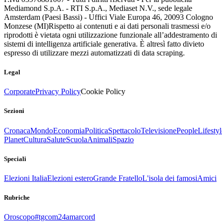
Mediamond S.p.A. - RTI S.p.A., Mediaset N.V., sede legale
Amsterdam (Paesi Bassi) - Uffici Viale Europa 46, 20093 Cologno
Monzese (MI)
Rispetto ai contenuti e ai dati personali trasmessi e/o
riprodotti è vietata ogni utilizzazione funzionale all’addestramento di
sistemi di intelligenza artificiale generativa. È altresì fatto divieto
espresso di utilizzare mezzi automatizzati di data scraping.
Legal
Corporate
Privacy Policy
Cookie Policy
Sezioni
Cronaca
Mondo
Economia
Politica
Spettacolo
Televisione
People
Lifestyl
Planet
Cultura
Salute
Scuola
Animali
Spazio
Speciali
Elezioni Italia
Elezioni estero
Grande Fratello
L'isola dei famosi
Amici
Rubriche
Oroscopo
#tgcom24amarcord