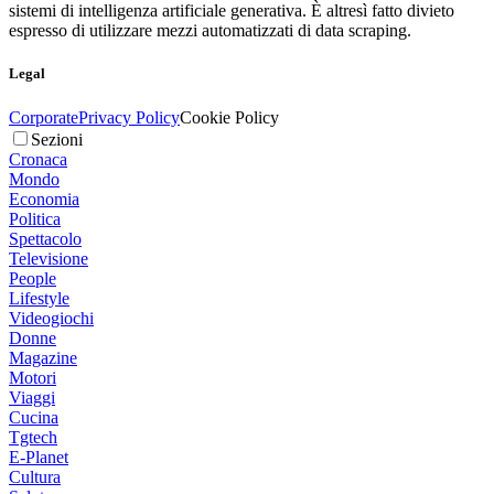
sistemi di intelligenza artificiale generativa. È altresì fatto divieto
espresso di utilizzare mezzi automatizzati di data scraping.
Legal
Corporate
Privacy Policy
Cookie Policy
Sezioni
Cronaca
Mondo
Economia
Politica
Spettacolo
Televisione
People
Lifestyle
Videogiochi
Donne
Magazine
Motori
Viaggi
Cucina
Tgtech
E-Planet
Cultura