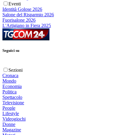
Eventi
Identità Golose 2026
Salone del Risparmio 2026
Fuorisalone 2026
L'Artigiano in Fiera 2025
Seguici su
Sezioni
Cronaca
Mondo
Economia
Politica
Spettacolo
Televisione
People
Lifestyle
Videogiochi
Donne
Magazine