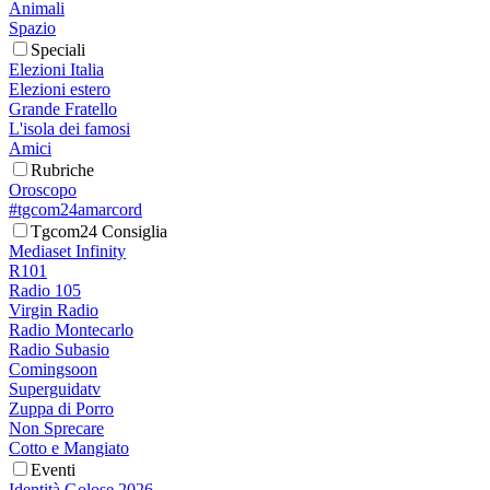
Animali
Spazio
Speciali
Elezioni Italia
Elezioni estero
Grande Fratello
L'isola dei famosi
Amici
Rubriche
Oroscopo
#tgcom24amarcord
Tgcom24 Consiglia
Mediaset Infinity
R101
Radio 105
Virgin Radio
Radio Montecarlo
Radio Subasio
Comingsoon
Superguidatv
Zuppa di Porro
Non Sprecare
Cotto e Mangiato
Eventi
Identità Golose 2026