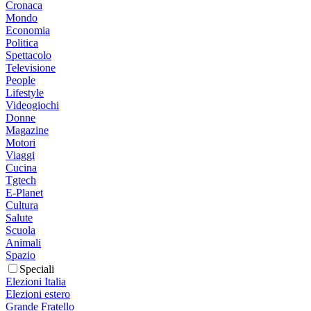
Cronaca
Mondo
Economia
Politica
Spettacolo
Televisione
People
Lifestyle
Videogiochi
Donne
Magazine
Motori
Viaggi
Cucina
Tgtech
E-Planet
Cultura
Salute
Scuola
Animali
Spazio
Speciali
Elezioni Italia
Elezioni estero
Grande Fratello