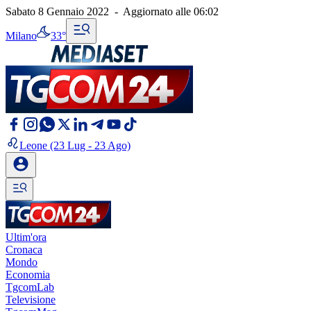
Sabato 8 Gennaio 2022
-
Aggiornato alle
06:02
Milano
33°
Leone
(23 Lug - 23 Ago)
Ultim'ora
Cronaca
Mondo
Economia
TgcomLab
Televisione