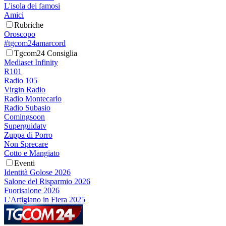
L'isola dei famosi
Amici
Rubriche
Oroscopo
#tgcom24amarcord
Tgcom24 Consiglia
Mediaset Infinity
R101
Radio 105
Virgin Radio
Radio Montecarlo
Radio Subasio
Comingsoon
Superguidatv
Zuppa di Porro
Non Sprecare
Cotto e Mangiato
Eventi
Identità Golose 2026
Salone del Risparmio 2026
Fuorisalone 2026
L'Artigiano in Fiera 2025