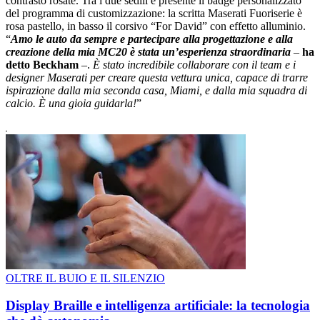
contrasto rosate. Tra i due sedili è presente il badge personalizzato
del programma di customizzazione: la scritta Maserati Fuoriserie è
rosa pastello, in basso il corsivo “For David” con effetto alluminio.
“
Amo le auto da sempre e partecipare alla progettazione e alla
creazione della mia MC20 è stata unʼesperienza straordinaria
‒
ha
detto Beckham
‒.
È stato incredibile collaborare con il team e i
designer Maserati per creare questa vettura unica, capace di trarre
ispirazione dalla mia seconda casa, Miami, e dalla mia squadra di
calcio. È una gioia guidarla!
”
OLTRE IL BUIO E IL SILENZIO
Display Braille e intelligenza artificiale: la tecnologia