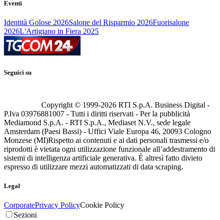
Eventi
Identità Golose 2026
Salone del Risparmio 2026
Fuorisalone
2026
L'Artigiano in Fiera 2025
Seguici su
Copyright © 1999-
2026
RTI S.p.A. Business Digital -
P.Iva 03976881007 - Tutti i diritti riservati - Per la pubblicità
Mediamond S.p.A. - RTI S.p.A., Mediaset N.V., sede legale
Amsterdam (Paesi Bassi) - Uffici Viale Europa 46, 20093 Cologno
Monzese (MI)
Rispetto ai contenuti e ai dati personali trasmessi e/o
riprodotti è vietata ogni utilizzazione funzionale all’addestramento di
sistemi di intelligenza artificiale generativa. È altresì fatto divieto
espresso di utilizzare mezzi automatizzati di data scraping.
Legal
Corporate
Privacy Policy
Cookie Policy
Sezioni