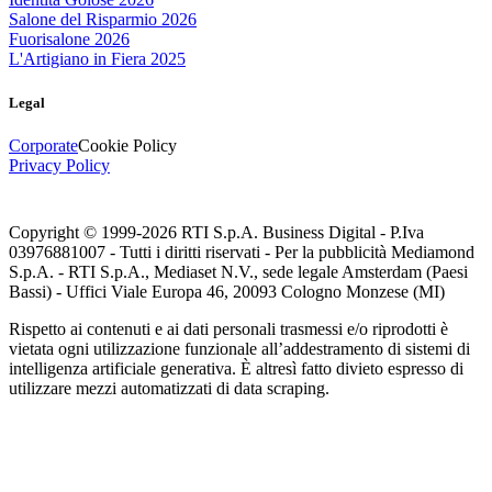
Salone del Risparmio 2026
Fuorisalone 2026
L'Artigiano in Fiera 2025
Legal
Corporate
Cookie Policy
Privacy Policy
Copyright © 1999-
2026
RTI S.p.A. Business Digital - P.Iva
03976881007 - Tutti i diritti riservati - Per la pubblicità Mediamond
S.p.A. - RTI S.p.A., Mediaset N.V., sede legale Amsterdam (Paesi
Bassi) - Uffici Viale Europa 46, 20093 Cologno Monzese (MI)
Rispetto ai contenuti e ai dati personali trasmessi e/o riprodotti è
vietata ogni utilizzazione funzionale all’addestramento di sistemi di
intelligenza artificiale generativa. È altresì fatto divieto espresso di
utilizzare mezzi automatizzati di data scraping.