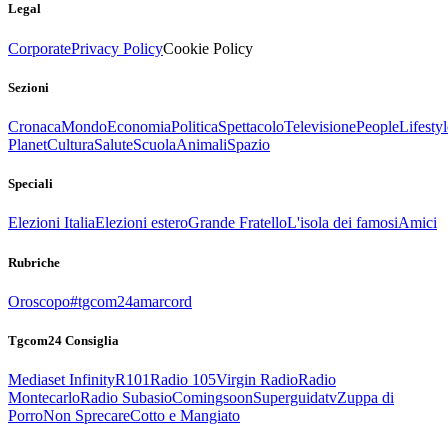
Legal
Corporate
Privacy Policy
Cookie Policy
Sezioni
Cronaca
Mondo
Economia
Politica
Spettacolo
Televisione
People
Lifestyl
Planet
Cultura
Salute
Scuola
Animali
Spazio
Speciali
Elezioni Italia
Elezioni estero
Grande Fratello
L'isola dei famosi
Amici
Rubriche
Oroscopo
#tgcom24amarcord
Tgcom24 Consiglia
Mediaset Infinity
R101
Radio 105
Virgin Radio
Radio
Montecarlo
Radio Subasio
Comingsoon
Superguidatv
Zuppa di
Porro
Non Sprecare
Cotto e Mangiato