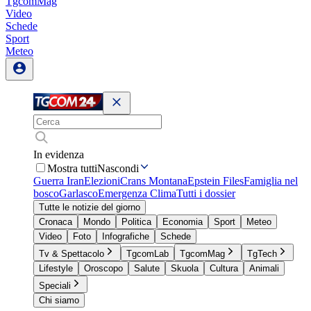
TgcomMag
Video
Schede
Sport
Meteo
In evidenza
Mostra tutti
Nascondi
Guerra Iran
Elezioni
Crans Montana
Epstein Files
Famiglia nel
bosco
Garlasco
Emergenza Clima
Tutti i dossier
Tutte le notizie del giorno
Cronaca
Mondo
Politica
Economia
Sport
Meteo
Video
Foto
Infografiche
Schede
Tv & Spettacolo
TgcomLab
TgcomMag
TgTech
Lifestyle
Oroscopo
Salute
Skuola
Cultura
Animali
Speciali
Chi siamo