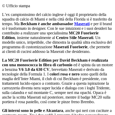
© Ufficio stampa
Lʼex campionissimo del calcio inglese è oggi il proprietario della
squadra di calcio di Miami e nella città della Florida si è trasferito da
tempo. Ma
Beckham è anche ambassador
Maserati
e per il brand
si è trasformato in designer. Con le sue intuizioni e i suoi desideri ha
contribuito a realizzare una specialissima
MC20 Fuoriserie
Edition
, insieme naturalmente al
Centro Stile Maserati
. Un
modello unico, irripetibile, che dimostra la qualità ultra esclusiva del
programma di customizzazione
Maserati Fuoriserie
, che permette
ai clienti di cucirsi addosso la Maserati che desiderano.
La MC20 Fuoriserie Edition per David Beckham è realizzata
con una monoscocca in fibra di carbonio
ed è spinta da un motore
a benzina
V6 3.0 da 630 CV
, brevettato Maserati e derivato da
tecnologie della Formula 1. I
colori rosa e nero
sono quelli della
maglia dellʼInter Miami, il club di cui Beckham è presidente, con
trattamenti lucido-opaco a contrasto. Grazie a questa ispirazione la
carrozzeria diventa nera super lucida e dialoga con i loghi Tridente,
sulla calandra e sul montante C, sempre neri ma opachi. Opaca è
anche la scritta Maserati sul posteriore, mentre il badge MC20 sulla
portiera è rosa pastello, così come le pinze freno Brembo.
Gli interni sono in pelle e Alcantara
, anche qui neri con cuciture a