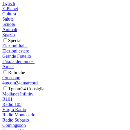
Tgtech
E-Planet
Cultura
Salute
Scuola
Animali
Spazio
Speciali
Elezioni Italia
Elezioni estero
Grande Fratello
L'isola dei famosi
Amici
Rubriche
Oroscopo
#tgcom24amarcord
Tgcom24 Consiglia
Mediaset Infinity
R101
Radio 105
Virgin Radio
Radio Montecarlo
Radio Subasio
Comingsoon