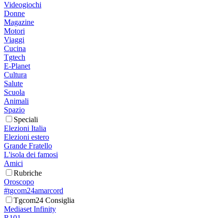
Videogiochi
Donne
Magazine
Motori
Viaggi
Cucina
Tgtech
E-Planet
Cultura
Salute
Scuola
Animali
Spazio
Speciali
Elezioni Italia
Elezioni estero
Grande Fratello
L'isola dei famosi
Amici
Rubriche
Oroscopo
#tgcom24amarcord
Tgcom24 Consiglia
Mediaset Infinity
R101