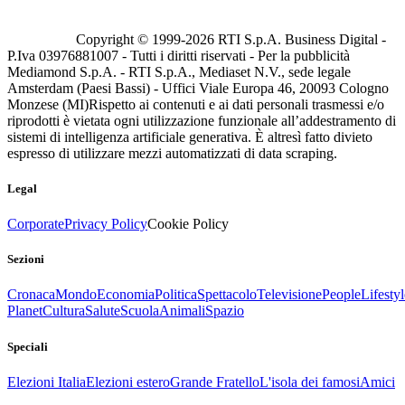
Copyright © 1999-
2026
RTI S.p.A. Business Digital -
P.Iva 03976881007 - Tutti i diritti riservati - Per la pubblicità
Mediamond S.p.A. - RTI S.p.A., Mediaset N.V., sede legale
Amsterdam (Paesi Bassi) - Uffici Viale Europa 46, 20093 Cologno
Monzese (MI)
Rispetto ai contenuti e ai dati personali trasmessi e/o
riprodotti è vietata ogni utilizzazione funzionale all’addestramento di
sistemi di intelligenza artificiale generativa. È altresì fatto divieto
espresso di utilizzare mezzi automatizzati di data scraping.
Legal
Corporate
Privacy Policy
Cookie Policy
Sezioni
Cronaca
Mondo
Economia
Politica
Spettacolo
Televisione
People
Lifestyl
Planet
Cultura
Salute
Scuola
Animali
Spazio
Speciali
Elezioni Italia
Elezioni estero
Grande Fratello
L'isola dei famosi
Amici