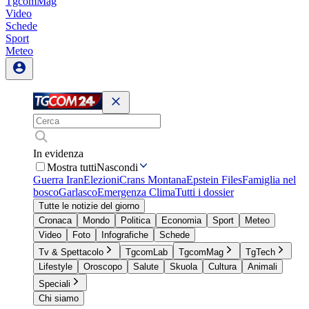
TgcomMag
Video
Schede
Sport
Meteo
In evidenza
Mostra tutti
Nascondi
Guerra Iran
Elezioni
Crans Montana
Epstein Files
Famiglia nel
bosco
Garlasco
Emergenza Clima
Tutti i dossier
Tutte le notizie del giorno
Cronaca
Mondo
Politica
Economia
Sport
Meteo
Video
Foto
Infografiche
Schede
Tv & Spettacolo
TgcomLab
TgcomMag
TgTech
Lifestyle
Oroscopo
Salute
Skuola
Cultura
Animali
Speciali
Chi siamo