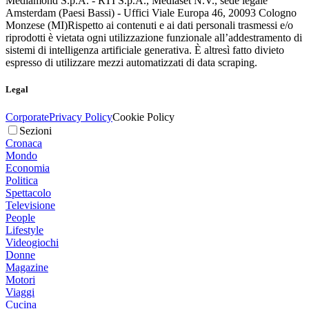
Mediamond S.p.A. - RTI S.p.A., Mediaset N.V., sede legale
Amsterdam (Paesi Bassi) - Uffici Viale Europa 46, 20093 Cologno
Monzese (MI)
Rispetto ai contenuti e ai dati personali trasmessi e/o
riprodotti è vietata ogni utilizzazione funzionale all’addestramento di
sistemi di intelligenza artificiale generativa. È altresì fatto divieto
espresso di utilizzare mezzi automatizzati di data scraping.
Legal
Corporate
Privacy Policy
Cookie Policy
Sezioni
Cronaca
Mondo
Economia
Politica
Spettacolo
Televisione
People
Lifestyle
Videogiochi
Donne
Magazine
Motori
Viaggi
Cucina