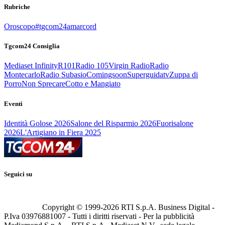
Rubriche
Oroscopo
#tgcom24amarcord
Tgcom24 Consiglia
Mediaset Infinity
R101
Radio 105
Virgin Radio
Radio
Montecarlo
Radio Subasio
Comingsoon
Superguidatv
Zuppa di
Porro
Non Sprecare
Cotto e Mangiato
Eventi
Identità Golose 2026
Salone del Risparmio 2026
Fuorisalone
2026
L'Artigiano in Fiera 2025
Seguici su
Copyright © 1999-
2026
RTI S.p.A. Business Digital -
P.Iva 03976881007 - Tutti i diritti riservati - Per la pubblicità