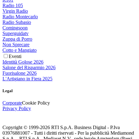
Radio 105
Virgin Radio
Radio Montecarlo
Radio Subasio
Comingsoon
Superguidatv
Zuppa di Porro
Non Sprecare
Cotto e Mangiato
Eventi
Identità Golose 2026
Salone del Risparmio 2026
Fuorisalone 2026
L'Artigiano in Fiera 2025
Legal
Corporate
Cookie Policy
Privacy Policy
Copyright © 1999-
2026
RTI S.p.A. Business Digital - P.Iva
03976881007 - Tutti i diritti riservati - Per la pubblicità Mediamond
S.p.A. - RTI S.p.A., Mediaset N.V., sede legale Amsterdam (Paesi