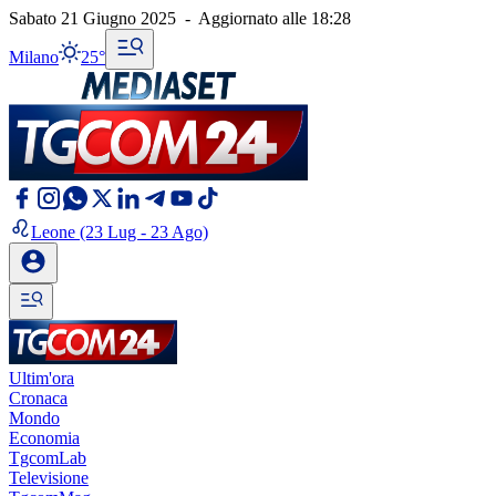
Sabato 21 Giugno 2025
-
Aggiornato alle
18:28
Milano
25°
Leone
(23 Lug - 23 Ago)
Ultim'ora
Cronaca
Mondo
Economia
TgcomLab
Televisione