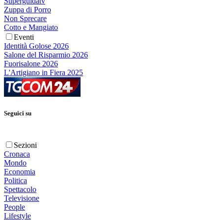
Superguidatv
Zuppa di Porro
Non Sprecare
Cotto e Mangiato
Eventi
Identità Golose 2026
Salone del Risparmio 2026
Fuorisalone 2026
L'Artigiano in Fiera 2025
Seguici su
Sezioni
Cronaca
Mondo
Economia
Politica
Spettacolo
Televisione
People
Lifestyle