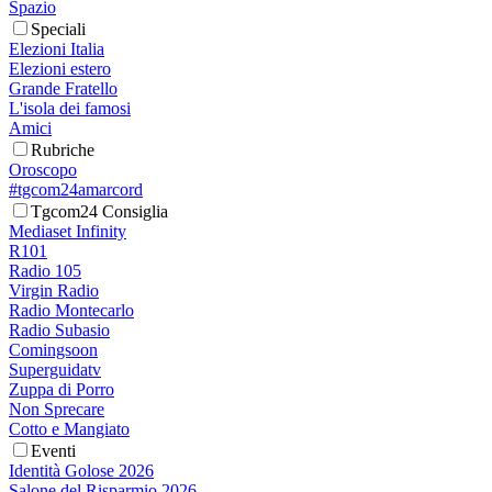
Spazio
Speciali
Elezioni Italia
Elezioni estero
Grande Fratello
L'isola dei famosi
Amici
Rubriche
Oroscopo
#tgcom24amarcord
Tgcom24 Consiglia
Mediaset Infinity
R101
Radio 105
Virgin Radio
Radio Montecarlo
Radio Subasio
Comingsoon
Superguidatv
Zuppa di Porro
Non Sprecare
Cotto e Mangiato
Eventi
Identità Golose 2026
Salone del Risparmio 2026