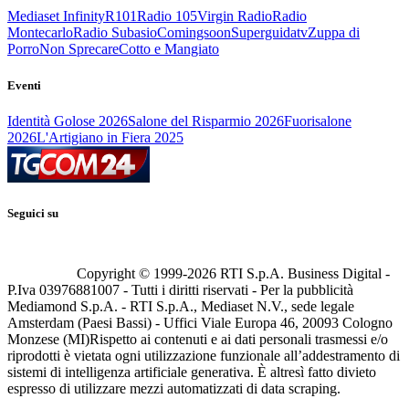
Mediaset Infinity
R101
Radio 105
Virgin Radio
Radio
Montecarlo
Radio Subasio
Comingsoon
Superguidatv
Zuppa di
Porro
Non Sprecare
Cotto e Mangiato
Eventi
Identità Golose 2026
Salone del Risparmio 2026
Fuorisalone
2026
L'Artigiano in Fiera 2025
Seguici su
Copyright © 1999-
2026
RTI S.p.A. Business Digital -
P.Iva 03976881007 - Tutti i diritti riservati - Per la pubblicità
Mediamond S.p.A. - RTI S.p.A., Mediaset N.V., sede legale
Amsterdam (Paesi Bassi) - Uffici Viale Europa 46, 20093 Cologno
Monzese (MI)
Rispetto ai contenuti e ai dati personali trasmessi e/o
riprodotti è vietata ogni utilizzazione funzionale all’addestramento di
sistemi di intelligenza artificiale generativa. È altresì fatto divieto
espresso di utilizzare mezzi automatizzati di data scraping.