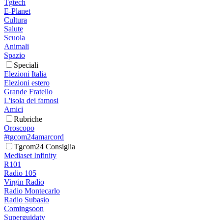
Tgtech
E-Planet
Cultura
Salute
Scuola
Animali
Spazio
Speciali
Elezioni Italia
Elezioni estero
Grande Fratello
L'isola dei famosi
Amici
Rubriche
Oroscopo
#tgcom24amarcord
Tgcom24 Consiglia
Mediaset Infinity
R101
Radio 105
Virgin Radio
Radio Montecarlo
Radio Subasio
Comingsoon
Superguidatv