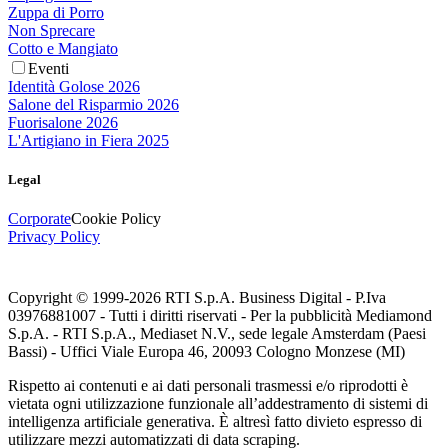
Zuppa di Porro
Non Sprecare
Cotto e Mangiato
Eventi
Identità Golose 2026
Salone del Risparmio 2026
Fuorisalone 2026
L'Artigiano in Fiera 2025
Legal
Corporate
Cookie Policy
Privacy Policy
Copyright © 1999-
2026
RTI S.p.A. Business Digital - P.Iva
03976881007 - Tutti i diritti riservati - Per la pubblicità Mediamond
S.p.A. - RTI S.p.A., Mediaset N.V., sede legale Amsterdam (Paesi
Bassi) - Uffici Viale Europa 46, 20093 Cologno Monzese (MI)
Rispetto ai contenuti e ai dati personali trasmessi e/o riprodotti è
vietata ogni utilizzazione funzionale all’addestramento di sistemi di
intelligenza artificiale generativa. È altresì fatto divieto espresso di
utilizzare mezzi automatizzati di data scraping.