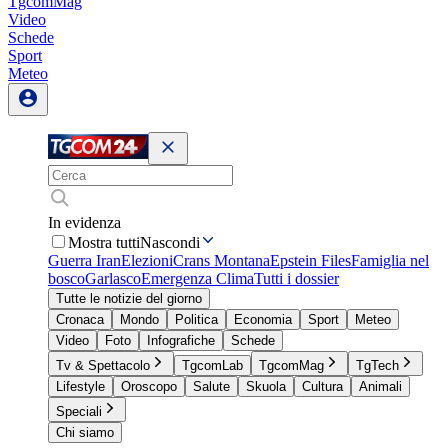
TgcomMag
Video
Schede
Sport
Meteo
In evidenza
Mostra tutti
Nascondi
Guerra Iran
Elezioni
Crans Montana
Epstein Files
Famiglia nel
bosco
Garlasco
Emergenza Clima
Tutti i dossier
Tutte le notizie del giorno
Cronaca
Mondo
Politica
Economia
Sport
Meteo
Video
Foto
Infografiche
Schede
Tv & Spettacolo
TgcomLab
TgcomMag
TgTech
Lifestyle
Oroscopo
Salute
Skuola
Cultura
Animali
Speciali
Chi siamo