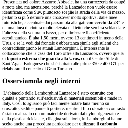
Presentata nel colore Azzurro Abissale, ha una carrozzeria da coupé
a ruote alte, ma attenzione, perché la Lanzador non vuole essere
identificata come Suv, piuttoscto sceglie la strada della via di mezzo,
pertanto si può definire una crossover molto sportiva, dalle linee
futuristiche, accentuate dai passaruota allargati
con cerchi da 23"
e
da una linea di cintura molto elevata e il tetto che sembra schiacciare
l’altezza della vettura in basso, per ottimizzare il coefficiente
aerodinamico. È alta 1,50 metri, ovvero 13 centimetri in meno della
Urus, e se la vedi dal frontale è abbastanza simile agli stilemi che
contraddistinguono le attuali Lamborghini. È interessante la
collocazione che la casa del Toro offre alla Lanzador, ovvero quella
di
biposto estrema che guarda alla Urus,
con il Centro Stile di
Sant’Agata Bolognese che si è ispirato alle prime 350 e 400 GT per
rielaborare il concetto di Gran Turismo.
Osserviamola negli interni
L’abitacolo della Lamborghini Lanzador è stato costruito con
qualità e puntando sull’esclusività di materiali sostenibili e made in
Italy. Così, lo sguardo può facilmente notare lana merino su
cruscotto, sedili e pannelli portiere, mentre il filo colorato a contrasto
è stato realizzato con un materiale derivato dal nylon rigenerato e
dalla plastica riciclata e, ciliegina sulla torta, in Lamborghini hanno
scelto anche una procedura particolare per utilizzare
il carbonio