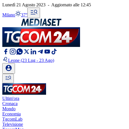
Lunedì 21 Agosto 2023
-
Aggiornato alle
12:45
Milano
37°
Leone
(23 Lug - 23 Ago)
Ultim'ora
Cronaca
Mondo
Economia
TgcomLab
Televisione