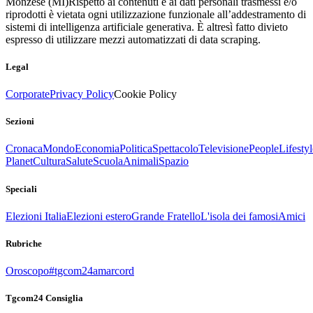
Monzese (MI)
Rispetto ai contenuti e ai dati personali trasmessi e/o
riprodotti è vietata ogni utilizzazione funzionale all’addestramento di
sistemi di intelligenza artificiale generativa. È altresì fatto divieto
espresso di utilizzare mezzi automatizzati di data scraping.
Legal
Corporate
Privacy Policy
Cookie Policy
Sezioni
Cronaca
Mondo
Economia
Politica
Spettacolo
Televisione
People
Lifestyl
Planet
Cultura
Salute
Scuola
Animali
Spazio
Speciali
Elezioni Italia
Elezioni estero
Grande Fratello
L'isola dei famosi
Amici
Rubriche
Oroscopo
#tgcom24amarcord
Tgcom24 Consiglia