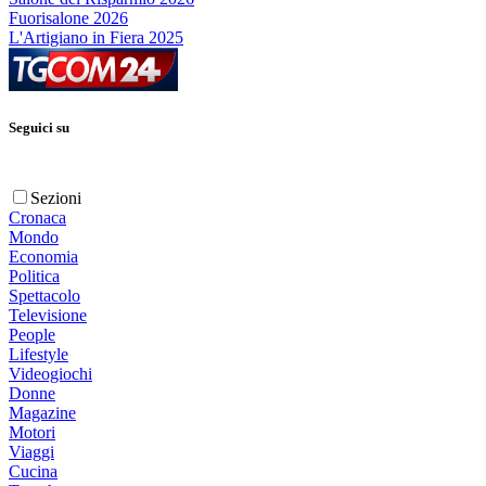
Fuorisalone 2026
L'Artigiano in Fiera 2025
Seguici su
Sezioni
Cronaca
Mondo
Economia
Politica
Spettacolo
Televisione
People
Lifestyle
Videogiochi
Donne
Magazine
Motori
Viaggi
Cucina