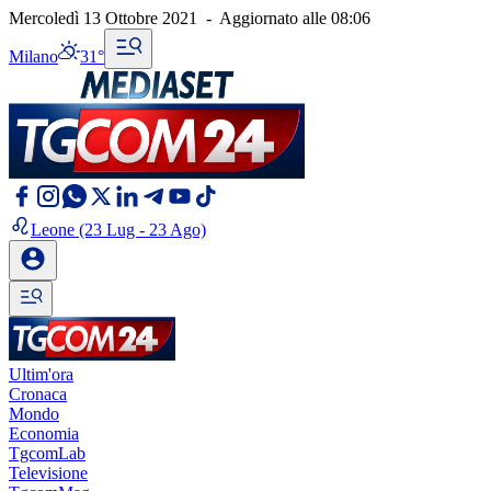
Mercoledì 13 Ottobre 2021
-
Aggiornato alle
08:06
Milano
31°
Leone
(23 Lug - 23 Ago)
Ultim'ora
Cronaca
Mondo
Economia
TgcomLab
Televisione