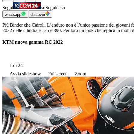
Segui
su
Seguici su
whatsapp
discover
Più Binder che Cairoli. Lʼenduro non è lʼunica passione dei giovani 
2022 delle cilindrate 125 e 390. Per loro un look che replica in molti
KTM nuova gamma RC 2022
1
di 24
Avvia slideshow
Fullscreen
Zoom