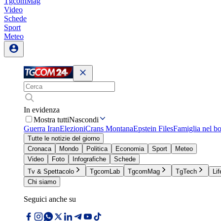
TgcomMag
Video
Schede
Sport
Meteo
In evidenza
Mostra tutti
Nascondi
Guerra Iran
Elezioni
Crans Montana
Epstein Files
Famiglia nel b
Tutte le notizie del giorno
Cronaca
Mondo
Politica
Economia
Sport
Meteo
Video
Foto
Infografiche
Schede
Tv & Spettacolo
TgcomLab
TgcomMag
TgTech
Lif
Chi siamo
Seguici anche su