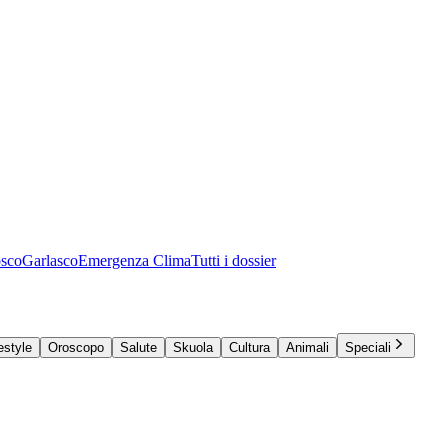
osco
Garlasco
Emergenza Clima
Tutti i dossier
estyle
Oroscopo
Salute
Skuola
Cultura
Animali
Speciali