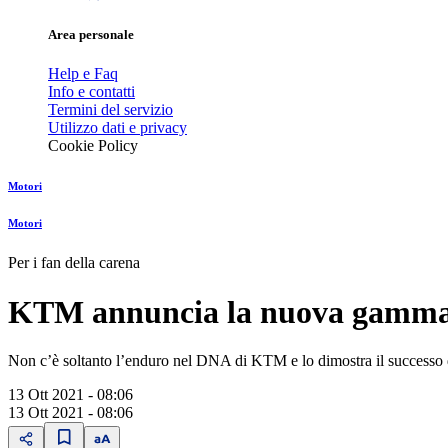
Area personale
Help e Faq
Info e contatti
Termini del servizio
Utilizzo dati e privacy
Cookie Policy
Motori
Motori
Per i fan della carena
KTM annuncia la nuova gamma 
Non cʼè soltanto lʼenduro nel DNA di KTM e lo dimostra il successo 
13 Ott 2021 - 08:06
13 Ott 2021 - 08:06