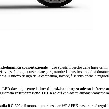
uidodinamica computazionale
‒ che spiega il perché delle linee origin
via via si fanno più rastremate per garantire la massima mobilità durante
chia. Il nuovo design della carenatura, invece, è servito anche a migliora
o a LED davanti, mentre
la luce di posizione integra adesso le frecce a
aggiornata
strumentazione TFT a colori
che adatta automaticamente la l
i.
 sulla RC 390
e il mono-ammortizzatore WP APEX posteriore è regolabil