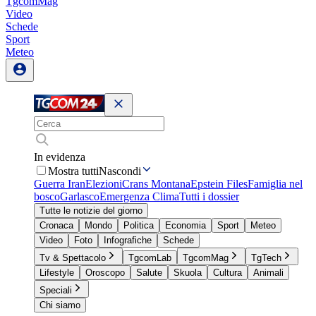
TgcomMag
Video
Schede
Sport
Meteo
In evidenza
Mostra tutti
Nascondi
Guerra Iran
Elezioni
Crans Montana
Epstein Files
Famiglia nel
bosco
Garlasco
Emergenza Clima
Tutti i dossier
Tutte le notizie del giorno
Cronaca
Mondo
Politica
Economia
Sport
Meteo
Video
Foto
Infografiche
Schede
Tv & Spettacolo
TgcomLab
TgcomMag
TgTech
Lifestyle
Oroscopo
Salute
Skuola
Cultura
Animali
Speciali
Chi siamo