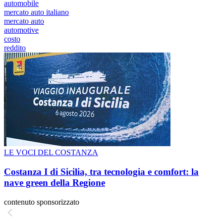
automobile
mercato auto italiano
mercato auto
automotive
costo
reddito
LE VOCI DEL COSTANZA
Costanza I di Sicilia, tra tecnologia e comfort: la
nave green della Regione
contenuto sponsorizzato