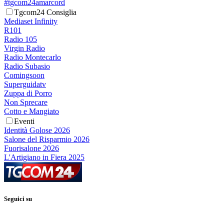
#tgcom24amarcord
Tgcom24 Consiglia
Mediaset Infinity
R101
Radio 105
Virgin Radio
Radio Montecarlo
Radio Subasio
Comingsoon
Superguidatv
Zuppa di Porro
Non Sprecare
Cotto e Mangiato
Eventi
Identità Golose 2026
Salone del Risparmio 2026
Fuorisalone 2026
L'Artigiano in Fiera 2025
Seguici su