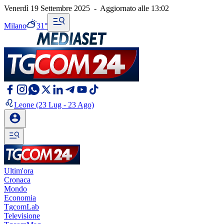
Venerdì 19 Settembre 2025
-
Aggiornato alle
13:02
Milano
31°
Leone
(23 Lug - 23 Ago)
Ultim'ora
Cronaca
Mondo
Economia
TgcomLab
Televisione