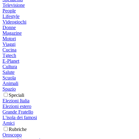
Televisione
People
Lifestyle
Videogiochi
Donne
Magazine
Motori
Viaggi
Cucina
Tgtech
E-Planet
Cultura
Salute
Scuola
Animali
Spazio
Speciali
Elezioni Italia
Elezioni estero
Grande Fratello
L'isola dei famosi
Amici
Rubriche
Oroscopo