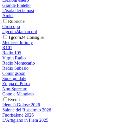
Elezioni estero
Grande Fratello
L'isola dei famosi
Amici
Rubriche
Oroscopo
#tgcom24amarcord
Tgcom24 Consiglia
Mediaset Infinity
R101
Radio 105
Virgin Radio
Radio Montecarlo
Radio Subasio
Comingsoon
Superguidatv
Zuppa di Porro
Non Sprecare
Cotto e Mangiato
Eventi
Identità Golose 2026
Salone del Risparmio 2026
Fuorisalone 2026
L'Artigiano in Fiera 2025