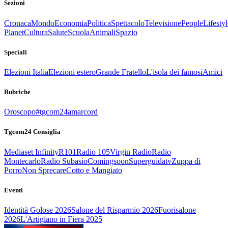
Sezioni
Cronaca
Mondo
Economia
Politica
Spettacolo
Televisione
People
Lifestyl
Planet
Cultura
Salute
Scuola
Animali
Spazio
Speciali
Elezioni Italia
Elezioni estero
Grande Fratello
L'isola dei famosi
Amici
Rubriche
Oroscopo
#tgcom24amarcord
Tgcom24 Consiglia
Mediaset Infinity
R101
Radio 105
Virgin Radio
Radio
Montecarlo
Radio Subasio
Comingsoon
Superguidatv
Zuppa di
Porro
Non Sprecare
Cotto e Mangiato
Eventi
Identità Golose 2026
Salone del Risparmio 2026
Fuorisalone
2026
L'Artigiano in Fiera 2025