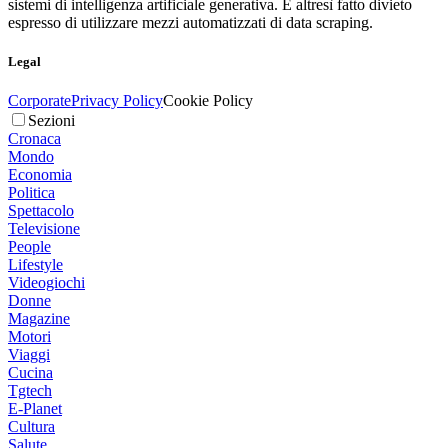
sistemi di intelligenza artificiale generativa. È altresì fatto divieto
espresso di utilizzare mezzi automatizzati di data scraping.
Legal
Corporate
Privacy Policy
Cookie Policy
Sezioni
Cronaca
Mondo
Economia
Politica
Spettacolo
Televisione
People
Lifestyle
Videogiochi
Donne
Magazine
Motori
Viaggi
Cucina
Tgtech
E-Planet
Cultura
Salute