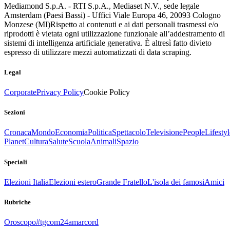
Mediamond S.p.A. - RTI S.p.A., Mediaset N.V., sede legale
Amsterdam (Paesi Bassi) - Uffici Viale Europa 46, 20093 Cologno
Monzese (MI)
Rispetto ai contenuti e ai dati personali trasmessi e/o
riprodotti è vietata ogni utilizzazione funzionale all’addestramento di
sistemi di intelligenza artificiale generativa. È altresì fatto divieto
espresso di utilizzare mezzi automatizzati di data scraping.
Legal
Corporate
Privacy Policy
Cookie Policy
Sezioni
Cronaca
Mondo
Economia
Politica
Spettacolo
Televisione
People
Lifestyl
Planet
Cultura
Salute
Scuola
Animali
Spazio
Speciali
Elezioni Italia
Elezioni estero
Grande Fratello
L'isola dei famosi
Amici
Rubriche
Oroscopo
#tgcom24amarcord