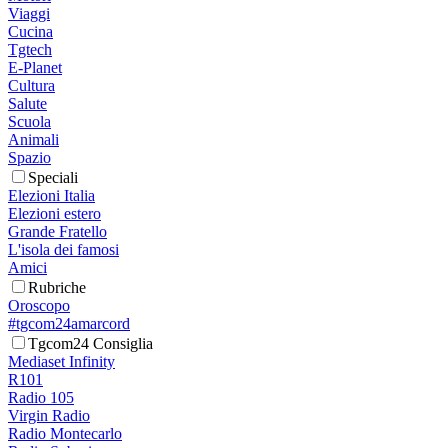
Viaggi
Cucina
Tgtech
E-Planet
Cultura
Salute
Scuola
Animali
Spazio
Speciali
Elezioni Italia
Elezioni estero
Grande Fratello
L'isola dei famosi
Amici
Rubriche
Oroscopo
#tgcom24amarcord
Tgcom24 Consiglia
Mediaset Infinity
R101
Radio 105
Virgin Radio
Radio Montecarlo