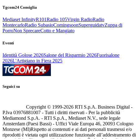
Tgcom24 Consiglia
Mediaset Infinity
R101
Radio 105
Virgin Radio
Radio
Montecarlo
Radio Subasio
Comingsoon
Superguidatv
Zuppa di
Porro
Non Sprecare
Cotto e Mangiato
Eventi
Identità Golose 2026
Salone del Risparmio 2026
Fuorisalone
2026
L'Artigiano in Fiera 2025
Seguici su
Copyright © 1999-
2026
RTI S.p.A. Business Digital -
P.Iva 03976881007 - Tutti i diritti riservati - Per la pubblicità
Mediamond S.p.A. - RTI S.p.A., Mediaset N.V., sede legale
Amsterdam (Paesi Bassi) - Uffici Viale Europa 46, 20093 Cologno
Monzese (MI)
Rispetto ai contenuti e ai dati personali trasmessi e/o
riprodotti è vietata ogni utilizzazione funzionale all’addestramento di