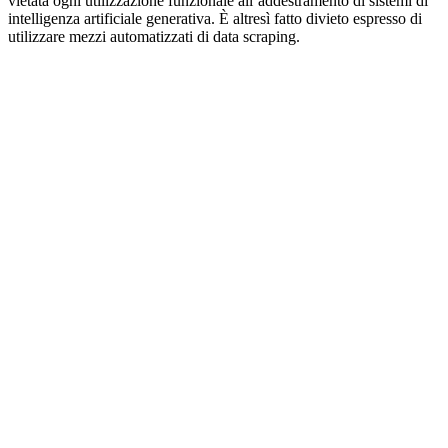
vietata ogni utilizzazione funzionale all’addestramento di sistemi di
intelligenza artificiale generativa. È altresì fatto divieto espresso di
utilizzare mezzi automatizzati di data scraping.