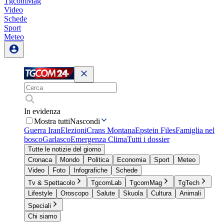
TgcomMag
Video
Schede
Sport
Meteo
In evidenza
Mostra tutti
Nascondi
Guerra Iran
Elezioni
Crans Montana
Epstein Files
Famiglia nel
bosco
Garlasco
Emergenza Clima
Tutti i dossier
Tutte le notizie del giorno
Cronaca
Mondo
Politica
Economia
Sport
Meteo
Video
Foto
Infografiche
Schede
Tv & Spettacolo
TgcomLab
TgcomMag
TgTech
Lifestyle
Oroscopo
Salute
Skuola
Cultura
Animali
Speciali
Chi siamo