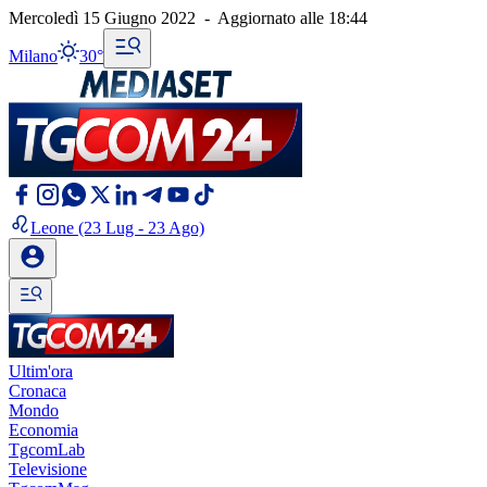
Mercoledì 15 Giugno 2022
-
Aggiornato alle
18:44
Milano
30°
Leone
(23 Lug - 23 Ago)
Ultim'ora
Cronaca
Mondo
Economia
TgcomLab
Televisione