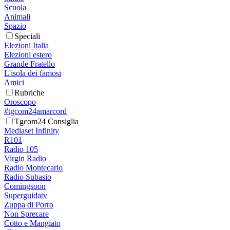
Scuola
Animali
Spazio
Speciali
Elezioni Italia
Elezioni estero
Grande Fratello
L'isola dei famosi
Amici
Rubriche
Oroscopo
#tgcom24amarcord
Tgcom24 Consiglia
Mediaset Infinity
R101
Radio 105
Virgin Radio
Radio Montecarlo
Radio Subasio
Comingsoon
Superguidatv
Zuppa di Porro
Non Sprecare
Cotto e Mangiato