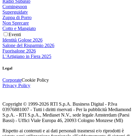
Radio Subasio
Comingsoon
Superguidatv
Zuppa di Porro
Non Sprecare
Cotto e Mangiato
Eventi
Identità Golose 2026
Salone del Risparmio 2026
Fuorisalone 2026
L'Artigiano in Fiera 2025
Legal
Corporate
Cookie Policy
Privacy Policy
Copyright © 1999-
2026
RTI S.p.A. Business Digital - P.Iva
03976881007 - Tutti i diritti riservati - Per la pubblicità Mediamond
S.p.A. - RTI S.p.A., Mediaset N.V., sede legale Amsterdam (Paesi
Bassi) - Uffici Viale Europa 46, 20093 Cologno Monzese (MI)
Rispetto ai contenuti e ai dati personali trasmessi e/o riprodotti è