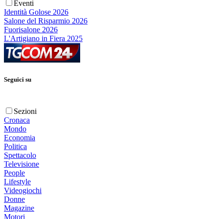
Eventi
Identità Golose 2026
Salone del Risparmio 2026
Fuorisalone 2026
L'Artigiano in Fiera 2025
Seguici su
Sezioni
Cronaca
Mondo
Economia
Politica
Spettacolo
Televisione
People
Lifestyle
Videogiochi
Donne
Magazine
Motori