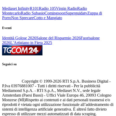
Mediaset Infinity
R101
Radio 105
Virgin Radio
Radio
Montecarlo
Radio Subasio
Comingsoon
Superguidatv
Zuppa di
Porro
Non Sprecare
Cotto e Mangiato
Eventi
Identità Golose 2026
Salone del Risparmio 2026
Fuorisalone
2026
L'Artigiano in Fiera 2025
Seguici su
Copyright © 1999-
2026
RTI S.p.A. Business Digital -
P.Iva 03976881007 - Tutti i diritti riservati - Per la pubblicità
Mediamond S.p.A. - RTI S.p.A., Mediaset N.V., sede legale
Amsterdam (Paesi Bassi) - Uffici Viale Europa 46, 20093 Cologno
Monzese (MI)
Rispetto ai contenuti e ai dati personali trasmessi e/o
riprodotti è vietata ogni utilizzazione funzionale all’addestramento di
sistemi di intelligenza artificiale generativa. È altresì fatto divieto
espresso di utilizzare mezzi automatizzati di data scraping.