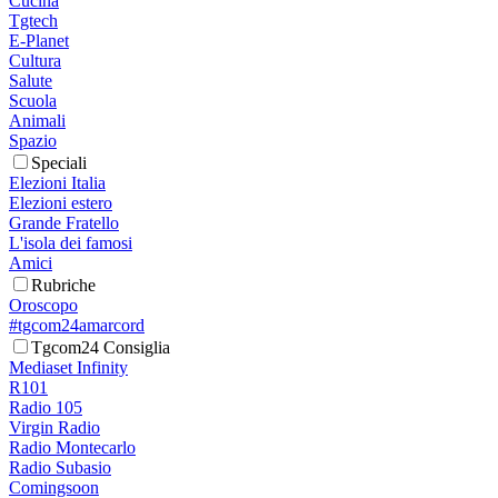
Cucina
Tgtech
E-Planet
Cultura
Salute
Scuola
Animali
Spazio
Speciali
Elezioni Italia
Elezioni estero
Grande Fratello
L'isola dei famosi
Amici
Rubriche
Oroscopo
#tgcom24amarcord
Tgcom24 Consiglia
Mediaset Infinity
R101
Radio 105
Virgin Radio
Radio Montecarlo
Radio Subasio
Comingsoon