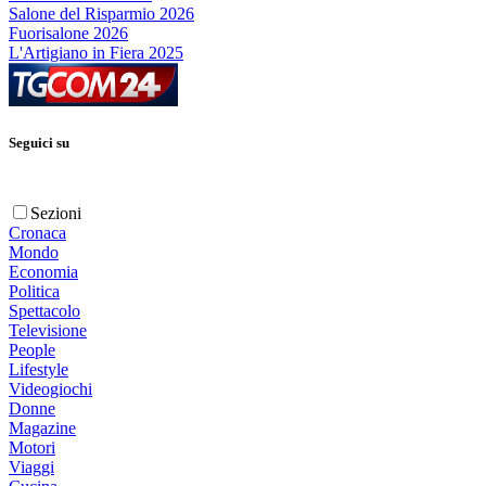
Salone del Risparmio 2026
Fuorisalone 2026
L'Artigiano in Fiera 2025
Seguici su
Sezioni
Cronaca
Mondo
Economia
Politica
Spettacolo
Televisione
People
Lifestyle
Videogiochi
Donne
Magazine
Motori
Viaggi