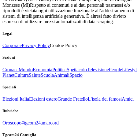
Monzese (MI)
Rispetto ai contenuti e ai dati personali trasmessi e/o
riprodotti è vietata ogni utilizzazione funzionale all’addestramento di
sistemi di intelligenza artificiale generativa. È altresì fatto divieto
espresso di utilizzare mezzi automatizzati di data scraping.
Legal
Corporate
Privacy Policy
Cookie Policy
Sezioni
Cronaca
Mondo
Economia
Politica
Spettacolo
Televisione
People
Lifestyl
Planet
Cultura
Salute
Scuola
Animali
Spazio
Speciali
Elezioni Italia
Elezioni estero
Grande Fratello
L'isola dei famosi
Amici
Rubriche
Oroscopo
#tgcom24amarcord
Tgcom24 Consiglia