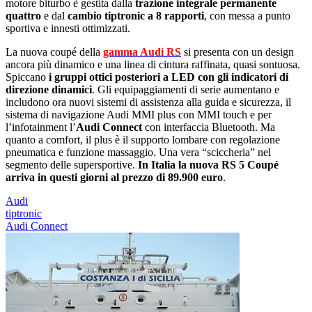
motore biturbo è gestita dalla
trazione integrale permanente
quattro
e dal
cambio tiptronic a 8 rapporti
, con messa a punto
sportiva e innesti ottimizzati.
La nuova coupé della
gamma Audi RS
si presenta con un design
ancora più dinamico e una linea di cintura raffinata, quasi sontuosa.
Spiccano
i gruppi ottici posteriori a LED con gli indicatori di
direzione dinamici
. Gli equipaggiamenti di serie aumentano e
includono ora nuovi sistemi di assistenza alla guida e sicurezza, il
sistema di navigazione Audi MMI plus con MMI touch e per
lʼinfotainment lʼ
Audi Connect
con interfaccia Bluetooth. Ma
quanto a comfort, il plus è il supporto lombare con regolazione
pneumatica e funzione massaggio. Una vera “sciccheria” nel
segmento delle supersportive.
In Italia la nuova RS 5 Coupé
arriva in questi giorni al prezzo di 89.900 euro
.
Audi
tiptronic
Audi Connect