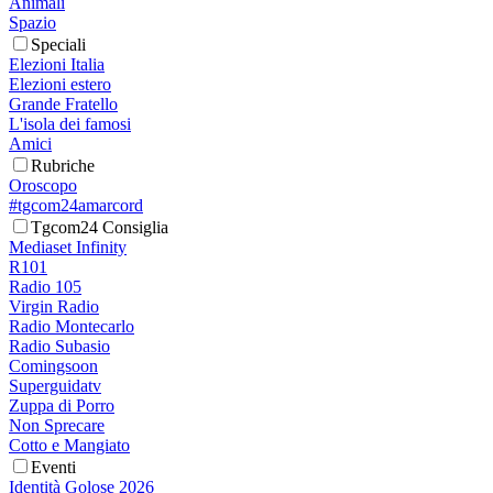
Animali
Spazio
Speciali
Elezioni Italia
Elezioni estero
Grande Fratello
L'isola dei famosi
Amici
Rubriche
Oroscopo
#tgcom24amarcord
Tgcom24 Consiglia
Mediaset Infinity
R101
Radio 105
Virgin Radio
Radio Montecarlo
Radio Subasio
Comingsoon
Superguidatv
Zuppa di Porro
Non Sprecare
Cotto e Mangiato
Eventi
Identità Golose 2026