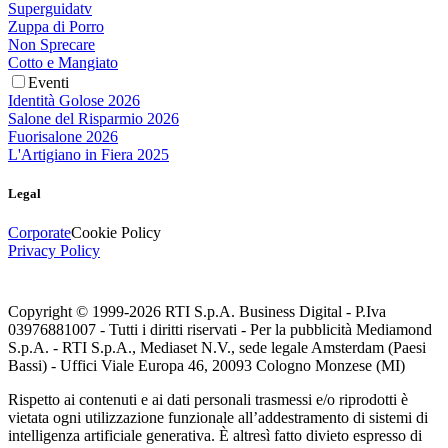
Superguidatv
Zuppa di Porro
Non Sprecare
Cotto e Mangiato
Eventi
Identità Golose 2026
Salone del Risparmio 2026
Fuorisalone 2026
L'Artigiano in Fiera 2025
Legal
Corporate
Cookie Policy
Privacy Policy
Copyright © 1999-
2026
RTI S.p.A. Business Digital - P.Iva
03976881007 - Tutti i diritti riservati - Per la pubblicità Mediamond
S.p.A. - RTI S.p.A., Mediaset N.V., sede legale Amsterdam (Paesi
Bassi) - Uffici Viale Europa 46, 20093 Cologno Monzese (MI)
Rispetto ai contenuti e ai dati personali trasmessi e/o riprodotti è
vietata ogni utilizzazione funzionale all’addestramento di sistemi di
intelligenza artificiale generativa. È altresì fatto divieto espresso di