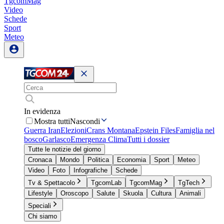
TgcomMag
Video
Schede
Sport
Meteo
In evidenza
Mostra tutti
Nascondi
Guerra Iran
Elezioni
Crans Montana
Epstein Files
Famiglia nel
bosco
Garlasco
Emergenza Clima
Tutti i dossier
Tutte le notizie del giorno
Cronaca
Mondo
Politica
Economia
Sport
Meteo
Video
Foto
Infografiche
Schede
Tv & Spettacolo
TgcomLab
TgcomMag
TgTech
Lifestyle
Oroscopo
Salute
Skuola
Cultura
Animali
Speciali
Chi siamo