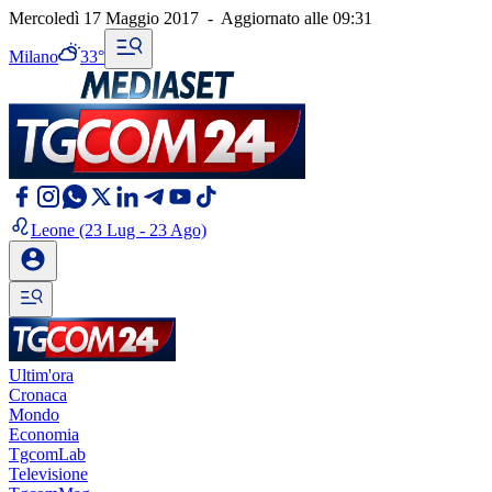
Mercoledì 17 Maggio 2017
-
Aggiornato alle
09:31
Milano
33°
Leone
(23 Lug - 23 Ago)
Ultim'ora
Cronaca
Mondo
Economia
TgcomLab
Televisione