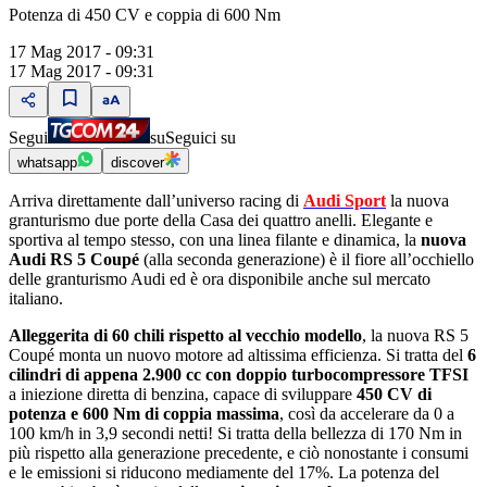
Potenza di 450 CV e coppia di 600 Nm
17 Mag 2017 - 09:31
17 Mag 2017 - 09:31
Segui
su
Seguici su
whatsapp
discover
Arriva direttamente dallʼuniverso racing di
Audi Sport
la nuova
granturismo due porte della Casa dei quattro anelli. Elegante e
sportiva al tempo stesso, con una linea filante e dinamica, la
nuova
Audi RS 5 Coupé
(alla seconda generazione) è il fiore allʼocchiello
delle granturismo Audi ed è ora disponibile anche sul mercato
italiano.
Alleggerita di 60 chili rispetto al vecchio modello
, la nuova RS 5
Coupé monta un nuovo motore ad altissima efficienza. Si tratta del
6
cilindri di appena 2.900 cc con doppio turbocompressore TFSI
a iniezione diretta di benzina, capace di sviluppare
450 CV di
potenza e 600 Nm di coppia massima
, così da accelerare da 0 a
100 km/h in 3,9 secondi netti! Si tratta della bellezza di 170 Nm in
più rispetto alla generazione precedente, e ciò nonostante i consumi
e le emissioni si riducono mediamente del 17%. La potenza del