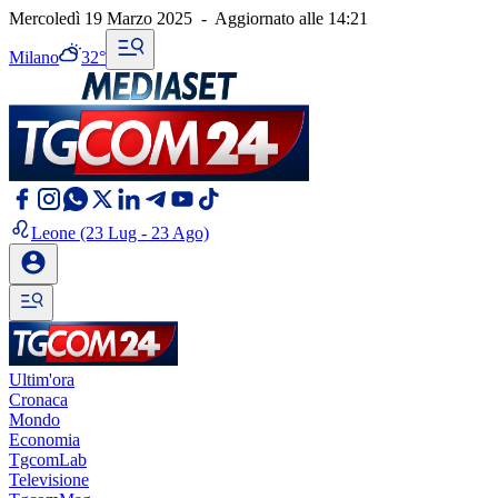
Mercoledì 19 Marzo 2025
-
Aggiornato alle
14:21
Milano
32°
Leone
(23 Lug - 23 Ago)
Ultim'ora
Cronaca
Mondo
Economia
TgcomLab
Televisione