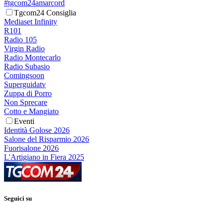
#tgcom24amarcord
Tgcom24 Consiglia
Mediaset Infinity
R101
Radio 105
Virgin Radio
Radio Montecarlo
Radio Subasio
Comingsoon
Superguidatv
Zuppa di Porro
Non Sprecare
Cotto e Mangiato
Eventi
Identità Golose 2026
Salone del Risparmio 2026
Fuorisalone 2026
L'Artigiano in Fiera 2025
Seguici su