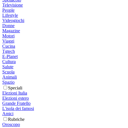
Televisione
People
Lifestyle
Videogiochi
Donne
Magazine
Motori
Viaggi
Cucina
Tgtech
E-Planet
Cultura
Salute
Scuola
Animali
Spazio
Speciali
Elezioni Italia
Elezioni estero
Grande Fratello
L'isola dei famosi
Amici
Rubriche
Oroscopo