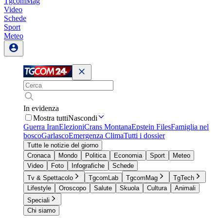
TgcomMag
Video
Schede
Sport
Meteo
In evidenza
Mostra tutti
Nascondi
Guerra Iran
Elezioni
Crans Montana
Epstein Files
Famiglia nel
bosco
Garlasco
Emergenza Clima
Tutti i dossier
Tutte le notizie del giorno
Cronaca
Mondo
Politica
Economia
Sport
Meteo
Video
Foto
Infografiche
Schede
Tv & Spettacolo
TgcomLab
TgcomMag
TgTech
Lifestyle
Oroscopo
Salute
Skuola
Cultura
Animali
Speciali
Chi siamo