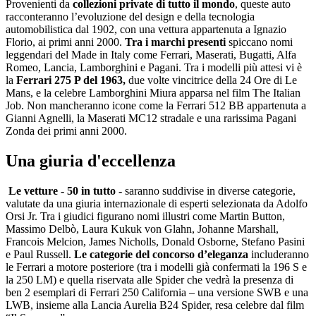
Provenienti da
collezioni private di tutto il mondo
, queste auto
racconteranno l’evoluzione del design e della tecnologia
automobilistica dal 1902, con una vettura appartenuta a Ignazio
Florio, ai primi anni 2000.
Tra i marchi presenti
spiccano nomi
leggendari del Made in Italy come Ferrari, Maserati, Bugatti, Alfa
Romeo, Lancia, Lamborghini e Pagani. Tra i modelli più attesi vi è
la
Ferrari 275 P del 1963,
due volte vincitrice della 24 Ore di Le
Mans, e la celebre Lamborghini Miura apparsa nel film The Italian
Job. Non mancheranno icone come la Ferrari 512 BB appartenuta a
Gianni Agnelli, la Maserati MC12 stradale e una rarissima Pagani
Zonda dei primi anni 2000.
Una giuria d'eccellenza
Le vetture - 50 in tutto -
saranno suddivise in diverse categorie,
valutate da una giuria internazionale di esperti selezionata da Adolfo
Orsi Jr. Tra i giudici figurano nomi illustri come Martin Button,
Massimo Delbò, Laura Kukuk von Glahn, Johanne Marshall,
Francois Melcion, James Nicholls, Donald Osborne, Stefano Pasini
e Paul Russell.
Le categorie del concorso d’eleganza
includeranno
le Ferrari a motore posteriore (tra i modelli già confermati la 196 S e
la 250 LM) e quella riservata alle Spider che vedrà la presenza di
ben 2 esemplari di Ferrari 250 California – una versione SWB e una
LWB, insieme alla Lancia Aurelia B24 Spider, resa celebre dal film