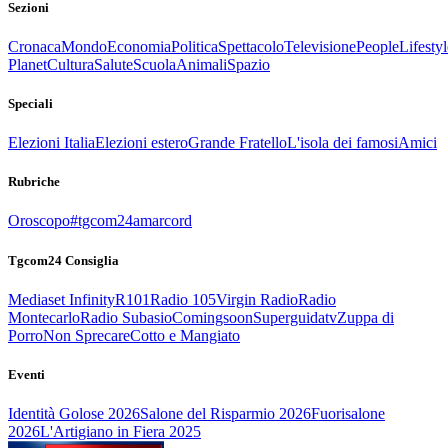
Sezioni
Cronaca
Mondo
Economia
Politica
Spettacolo
Televisione
People
Lifestyl
Planet
Cultura
Salute
Scuola
Animali
Spazio
Speciali
Elezioni Italia
Elezioni estero
Grande Fratello
L'isola dei famosi
Amici
Rubriche
Oroscopo
#tgcom24amarcord
Tgcom24 Consiglia
Mediaset Infinity
R101
Radio 105
Virgin Radio
Radio
Montecarlo
Radio Subasio
Comingsoon
Superguidatv
Zuppa di
Porro
Non Sprecare
Cotto e Mangiato
Eventi
Identità Golose 2026
Salone del Risparmio 2026
Fuorisalone
2026
L'Artigiano in Fiera 2025