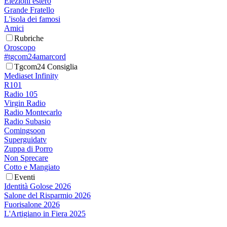
Elezioni estero
Grande Fratello
L'isola dei famosi
Amici
Rubriche
Oroscopo
#tgcom24amarcord
Tgcom24 Consiglia
Mediaset Infinity
R101
Radio 105
Virgin Radio
Radio Montecarlo
Radio Subasio
Comingsoon
Superguidatv
Zuppa di Porro
Non Sprecare
Cotto e Mangiato
Eventi
Identità Golose 2026
Salone del Risparmio 2026
Fuorisalone 2026
L'Artigiano in Fiera 2025