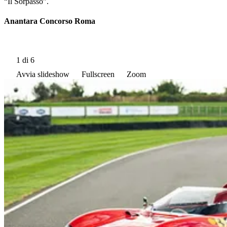
“Il Sorpasso”.
Anantara Concorso Roma
1
di 6
Avvia slideshow
Fullscreen
Zoom