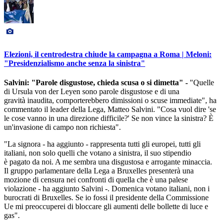
Elezioni, il centrodestra chiude la campagna a Roma | Meloni:
"Presidenzialismo anche senza la sinistra"
Salvini: "Parole disgustose, chieda scusa o si dimetta" -
"Quelle
di Ursula von der Leyen sono parole disgustose e di una
gravità inaudita, comporterebbero dimissioni o scuse immediate", ha
commentato il leader della Lega, Matteo Salvini. "Cosa vuol dire 'se
le cose vanno in una direzione difficile?' Se non vince la sinistra? È
un'invasione di campo non richiesta".
"La signora - ha aggiunto - rappresenta tutti gli europei, tutti gli
italiani, non solo quelli che votano a sinistra, il suo stipendio
è pagato da noi. A me sembra una disgustosa e arrogante minaccia.
Il gruppo parlamentare della Lega a Bruxelles presenterà una
mozione di censura nei confronti di quella che è una palese
violazione - ha aggiunto Salvini -. Domenica votano italiani, non i
burocrati di Bruxelles. Se io fossi il presidente della Commissione
Ue mi preoccuperei di bloccare gli aumenti delle bollette di luce e
gas".