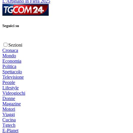
L'Artigiano in Fiera 2025
Seguici su
Sezioni
Cronaca
Mondo
Economia
Politica
Spettacolo
Televisione
People
Lifestyle
Videogiochi
Donne
Magazine
Motori
Viaggi
Cucina
Tgtech
E-Planet