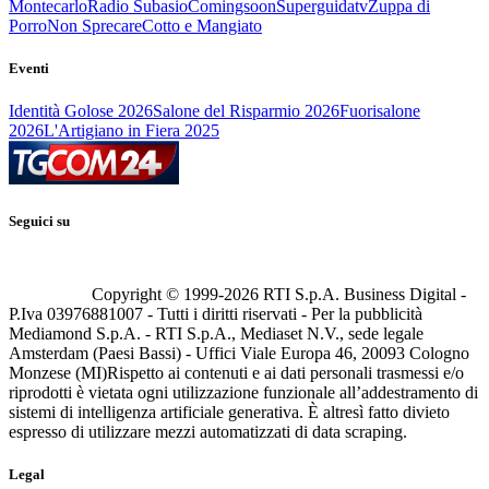
Montecarlo
Radio Subasio
Comingsoon
Superguidatv
Zuppa di
Porro
Non Sprecare
Cotto e Mangiato
Eventi
Identità Golose 2026
Salone del Risparmio 2026
Fuorisalone
2026
L'Artigiano in Fiera 2025
Seguici su
Copyright © 1999-
2026
RTI S.p.A. Business Digital -
P.Iva 03976881007 - Tutti i diritti riservati - Per la pubblicità
Mediamond S.p.A. - RTI S.p.A., Mediaset N.V., sede legale
Amsterdam (Paesi Bassi) - Uffici Viale Europa 46, 20093 Cologno
Monzese (MI)
Rispetto ai contenuti e ai dati personali trasmessi e/o
riprodotti è vietata ogni utilizzazione funzionale all’addestramento di
sistemi di intelligenza artificiale generativa. È altresì fatto divieto
espresso di utilizzare mezzi automatizzati di data scraping.
Legal