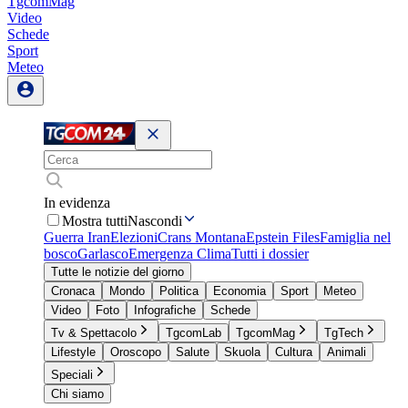
TgcomMag
Video
Schede
Sport
Meteo
In evidenza
Mostra tutti
Nascondi
Guerra Iran
Elezioni
Crans Montana
Epstein Files
Famiglia nel
bosco
Garlasco
Emergenza Clima
Tutti i dossier
Tutte le notizie del giorno
Cronaca
Mondo
Politica
Economia
Sport
Meteo
Video
Foto
Infografiche
Schede
Tv & Spettacolo
TgcomLab
TgcomMag
TgTech
Lifestyle
Oroscopo
Salute
Skuola
Cultura
Animali
Speciali
Chi siamo