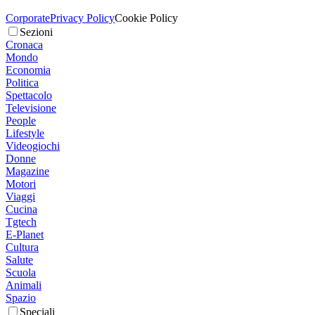
Corporate
Privacy Policy
Cookie Policy
Sezioni
Cronaca
Mondo
Economia
Politica
Spettacolo
Televisione
People
Lifestyle
Videogiochi
Donne
Magazine
Motori
Viaggi
Cucina
Tgtech
E-Planet
Cultura
Salute
Scuola
Animali
Spazio
Speciali