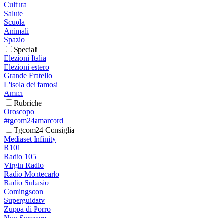
Cultura
Salute
Scuola
Animali
Spazio
Speciali
Elezioni Italia
Elezioni estero
Grande Fratello
L'isola dei famosi
Amici
Rubriche
Oroscopo
#tgcom24amarcord
Tgcom24 Consiglia
Mediaset Infinity
R101
Radio 105
Virgin Radio
Radio Montecarlo
Radio Subasio
Comingsoon
Superguidatv
Zuppa di Porro
Non Sprecare