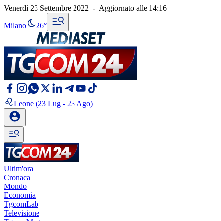
Venerdì 23 Settembre 2022
-
Aggiornato alle
14:16
Milano
26°
Leone
(23 Lug - 23 Ago)
Ultim'ora
Cronaca
Mondo
Economia
TgcomLab
Televisione