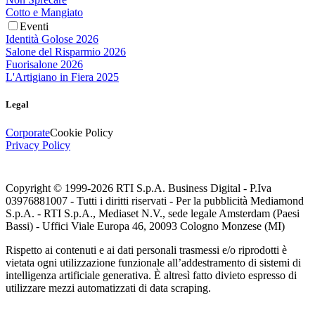
Cotto e Mangiato
Eventi
Identità Golose 2026
Salone del Risparmio 2026
Fuorisalone 2026
L'Artigiano in Fiera 2025
Legal
Corporate
Cookie Policy
Privacy Policy
Copyright © 1999-
2026
RTI S.p.A. Business Digital - P.Iva
03976881007 - Tutti i diritti riservati - Per la pubblicità Mediamond
S.p.A. - RTI S.p.A., Mediaset N.V., sede legale Amsterdam (Paesi
Bassi) - Uffici Viale Europa 46, 20093 Cologno Monzese (MI)
Rispetto ai contenuti e ai dati personali trasmessi e/o riprodotti è
vietata ogni utilizzazione funzionale all’addestramento di sistemi di
intelligenza artificiale generativa. È altresì fatto divieto espresso di
utilizzare mezzi automatizzati di data scraping.