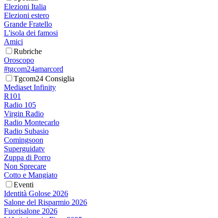
Elezioni Italia
Elezioni estero
Grande Fratello
L'isola dei famosi
Amici
Rubriche
Oroscopo
#tgcom24amarcord
Tgcom24 Consiglia
Mediaset Infinity
R101
Radio 105
Virgin Radio
Radio Montecarlo
Radio Subasio
Comingsoon
Superguidatv
Zuppa di Porro
Non Sprecare
Cotto e Mangiato
Eventi
Identità Golose 2026
Salone del Risparmio 2026
Fuorisalone 2026