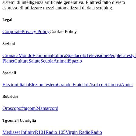
sistemi di intelligenza artificiale generativa. È altresì fatto divieto
espresso di utilizzare mezzi automatizzati di data scraping.
Legal
Corporate
Privacy Policy
Cookie Policy
Sezioni
Cronaca
Mondo
Economia
Politica
Spettacolo
Televisione
People
Lifestyl
Planet
Cultura
Salute
Scuola
Animali
Spazio
Speciali
Elezioni Italia
Elezioni estero
Grande Fratello
L'isola dei famosi
Amici
Rubriche
Oroscopo
#tgcom24amarcord
Tgcom24 Consiglia
Mediaset Infinity
R101
Radio 105
Virgin Radio
Radio