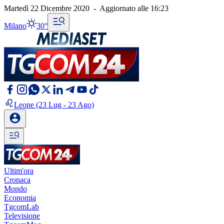
Martedì 22 Dicembre 2020
-
Aggiornato alle
16:23
Milano
30°
Leone
(23 Lug - 23 Ago)
Ultim'ora
Cronaca
Mondo
Economia
TgcomLab
Televisione