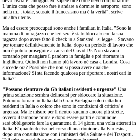
devo lasciare l'alloggio. Mi sapete dire come devo comportarmi?
L'unica cosa che posso fare è andare a dormire in aeroporto, sono
nella m.... totale, scusate il francesismo ma è la verità", scrive
un'altra utente.
Ma ad essere preoccupati sono anche i familiari in Italia. "Sono la
mamma di un ragazzo che ieri sera è stato bloccato con la sua
ragazza dopo avere fatto il check in a Stansted - si legge -. Stavano
per tornare definitivamente in Italia, dopo un periodo di lavoro che
non è potuto proseguire a causa del Covid 19. Non stavano
tornando per mangiare il pandoro in famiglia e poi ritornare in
Inghilterra. Quindi non hanno più lavoro né casa a Londra. Cosa
succede ora? Possibile che non si possa avere qualche
informazione? Si sta facendo qualcosa per riportare i nostri cari in
Italia?".
"Possono rientrare da Gb italiani residenti e urgenze"
Una
prima soluzione sembra delinearsi per sbloccare la situazione.
Potranno tornare in Italia dalla Gran Bretagna solo i cittadini
residenti in Italia o coloro che sono in condizioni di criticita' e
urgenza. Ma le misure per il rientro saranno ancora più strette,
ovvero il tampone prima e dopo essere partiti e comunque
sarà obbligatorio fare la quarantena di 14 giorni una volta atterrati in
Italia. E' quanto deciso nel corso di una riunione alla Farnesina,
dopo una consultazione con i ministeri della Salute e dei Trasporti.
Tali misure restrittive non riguarderanno le merci.