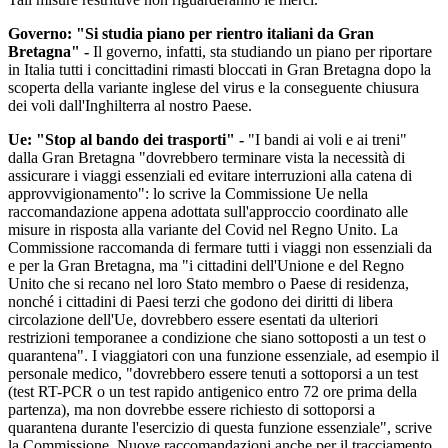
Governo: "Si studia piano per rientro italiani da Gran
Bretagna" -
Il governo, infatti, sta studiando un piano per riportare
in Italia tutti i concittadini rimasti bloccati in Gran Bretagna dopo la
scoperta della variante inglese del virus e la conseguente chiusura
dei voli dall'Inghilterra al nostro Paese.
Ue: "Stop al bando dei trasporti" -
"I bandi ai voli e ai treni"
dalla Gran Bretagna "dovrebbero terminare vista la necessità di
assicurare i viaggi essenziali ed evitare interruzioni alla catena di
approvvigionamento": lo scrive la Commissione Ue nella
raccomandazione appena adottata sull'approccio coordinato alle
misure in risposta alla variante del Covid nel Regno Unito. La
Commissione raccomanda di fermare tutti i viaggi non essenziali da
e per la Gran Bretagna, ma "i cittadini dell'Unione e del Regno
Unito che si recano nel loro Stato membro o Paese di residenza,
nonché i cittadini di Paesi terzi che godono dei diritti di libera
circolazione dell'Ue, dovrebbero essere esentati da ulteriori
restrizioni temporanee a condizione che siano sottoposti a un test o
quarantena". I viaggiatori con una funzione essenziale, ad esempio il
personale medico, "dovrebbero essere tenuti a sottoporsi a un test
(test RT-PCR o un test rapido antigenico entro 72 ore prima della
partenza), ma non dovrebbe essere richiesto di sottoporsi a
quarantena durante l'esercizio di questa funzione essenziale", scrive
la Commissione. Nuove raccomandazioni anche per il tracciamento