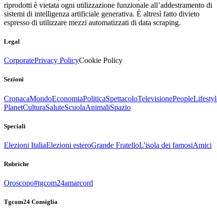
riprodotti è vietata ogni utilizzazione funzionale all’addestramento di
sistemi di intelligenza artificiale generativa. È altresì fatto divieto
espresso di utilizzare mezzi automatizzati di data scraping.
Legal
Corporate
Privacy Policy
Cookie Policy
Sezioni
Cronaca
Mondo
Economia
Politica
Spettacolo
Televisione
People
Lifestyl
Planet
Cultura
Salute
Scuola
Animali
Spazio
Speciali
Elezioni Italia
Elezioni estero
Grande Fratello
L'isola dei famosi
Amici
Rubriche
Oroscopo
#tgcom24amarcord
Tgcom24 Consiglia