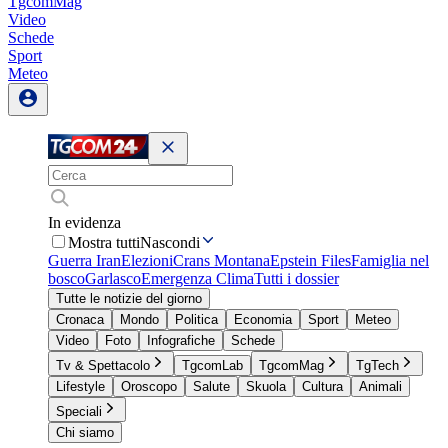
TgcomMag
Video
Schede
Sport
Meteo
In evidenza
Mostra tutti
Nascondi
Guerra Iran
Elezioni
Crans Montana
Epstein Files
Famiglia nel
bosco
Garlasco
Emergenza Clima
Tutti i dossier
Tutte le notizie del giorno
Cronaca
Mondo
Politica
Economia
Sport
Meteo
Video
Foto
Infografiche
Schede
Tv & Spettacolo
TgcomLab
TgcomMag
TgTech
Lifestyle
Oroscopo
Salute
Skuola
Cultura
Animali
Speciali
Chi siamo