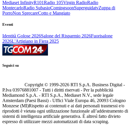
Mediaset Infinity
R101
Radio 105
Virgin Radio
Radio
Montecarlo
Radio Subasio
Comingsoon
Superguidatv
Zuppa di
Porro
Non Sprecare
Cotto e Mangiato
Eventi
Identità Golose 2026
Salone del Risparmio 2026
Fuorisalone
2026
L'Artigiano in Fiera 2025
Seguici su
Copyright © 1999-
2026
RTI S.p.A. Business Digital -
P.Iva 03976881007 - Tutti i diritti riservati - Per la pubblicità
Mediamond S.p.A. - RTI S.p.A., Mediaset N.V., sede legale
Amsterdam (Paesi Bassi) - Uffici Viale Europa 46, 20093 Cologno
Monzese (MI)
Rispetto ai contenuti e ai dati personali trasmessi e/o
riprodotti è vietata ogni utilizzazione funzionale all’addestramento di
sistemi di intelligenza artificiale generativa. È altresì fatto divieto
espresso di utilizzare mezzi automatizzati di data scraping.