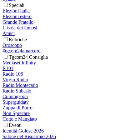
Speciali
Elezioni Italia
Elezioni estero
Grande Fratello
L'isola dei famosi
Amici
Rubriche
Oroscopo
#tgcom24amarcord
Tgcom24 Consiglia
Mediaset Infinity
R101
Radio 105
Virgin Radio
Radio Montecarlo
Radio Subasio
Comingsoon
Superguidatv
Zuppa di Porro
Non Sprecare
Cotto e Mangiato
Eventi
Identità Golose 2026
Salone del Risparmio 2026