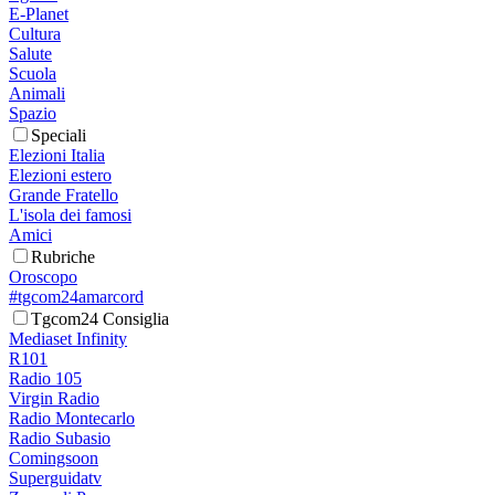
E-Planet
Cultura
Salute
Scuola
Animali
Spazio
Speciali
Elezioni Italia
Elezioni estero
Grande Fratello
L'isola dei famosi
Amici
Rubriche
Oroscopo
#tgcom24amarcord
Tgcom24 Consiglia
Mediaset Infinity
R101
Radio 105
Virgin Radio
Radio Montecarlo
Radio Subasio
Comingsoon
Superguidatv