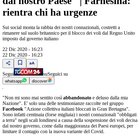
dal nostro Paese" | Farnesina:
rientra chi ha urgenze
Sui social monta la rabbia dei nostri connazionali, costretti a
rimanere sul suolo britannico per il blocco dei voli dal Regno Unito
imposto dal governo italiano
22 Dic 2020 - 16:23
22 Dic 2020 - 16:23
Segui
su
Seguici su
whatsapp
discover
"Non mi sono mai sentito così
abbandonato
e deluso dalla mia
Nazione". E' solo una delle testimonianze raccolte nel gruppo
Facebook
"Azione collettiva italiani bloccati in Gran Bretagna".
Sono infatti centinaia (forse migliaia) i nostri connazionali "obbligati
a terra" negli scali londinesi a causa della sospensione dei voli decisa
dal nostro governo, come dalla maggioranza dei Paesi europei, per
limitare il contagio con la nuova variante del Covid.