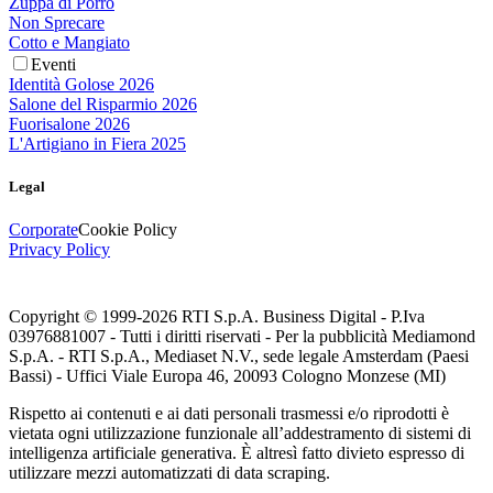
Zuppa di Porro
Non Sprecare
Cotto e Mangiato
Eventi
Identità Golose 2026
Salone del Risparmio 2026
Fuorisalone 2026
L'Artigiano in Fiera 2025
Legal
Corporate
Cookie Policy
Privacy Policy
Copyright © 1999-
2026
RTI S.p.A. Business Digital - P.Iva
03976881007 - Tutti i diritti riservati - Per la pubblicità Mediamond
S.p.A. - RTI S.p.A., Mediaset N.V., sede legale Amsterdam (Paesi
Bassi) - Uffici Viale Europa 46, 20093 Cologno Monzese (MI)
Rispetto ai contenuti e ai dati personali trasmessi e/o riprodotti è
vietata ogni utilizzazione funzionale all’addestramento di sistemi di
intelligenza artificiale generativa. È altresì fatto divieto espresso di
utilizzare mezzi automatizzati di data scraping.