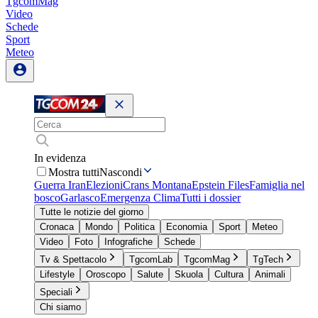
TgcomMag
Video
Schede
Sport
Meteo
In evidenza
Mostra tutti
Nascondi
Guerra Iran
Elezioni
Crans Montana
Epstein Files
Famiglia nel
bosco
Garlasco
Emergenza Clima
Tutti i dossier
Tutte le notizie del giorno
Cronaca
Mondo
Politica
Economia
Sport
Meteo
Video
Foto
Infografiche
Schede
Tv & Spettacolo
TgcomLab
TgcomMag
TgTech
Lifestyle
Oroscopo
Salute
Skuola
Cultura
Animali
Speciali
Chi siamo