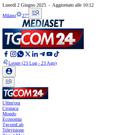
Lunedì 2 Giugno 2025
-
Aggiornato alle
10:12
Milano
27°
Leone
(23 Lug - 23 Ago)
Ultim'ora
Cronaca
Mondo
Economia
TgcomLab
Televisione