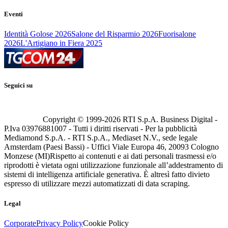
Eventi
Identità Golose 2026
Salone del Risparmio 2026
Fuorisalone
2026
L'Artigiano in Fiera 2025
Seguici su
Copyright © 1999-
2026
RTI S.p.A. Business Digital -
P.Iva 03976881007 - Tutti i diritti riservati - Per la pubblicità
Mediamond S.p.A. - RTI S.p.A., Mediaset N.V., sede legale
Amsterdam (Paesi Bassi) - Uffici Viale Europa 46, 20093 Cologno
Monzese (MI)
Rispetto ai contenuti e ai dati personali trasmessi e/o
riprodotti è vietata ogni utilizzazione funzionale all’addestramento di
sistemi di intelligenza artificiale generativa. È altresì fatto divieto
espresso di utilizzare mezzi automatizzati di data scraping.
Legal
Corporate
Privacy Policy
Cookie Policy