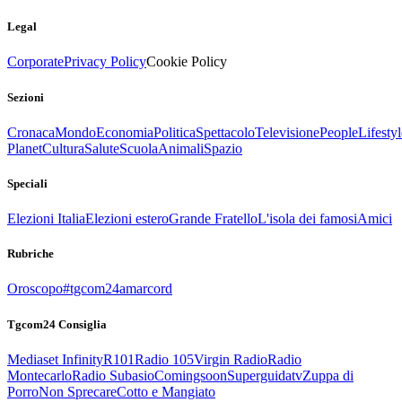
Legal
Corporate
Privacy Policy
Cookie Policy
Sezioni
Cronaca
Mondo
Economia
Politica
Spettacolo
Televisione
People
Lifestyl
Planet
Cultura
Salute
Scuola
Animali
Spazio
Speciali
Elezioni Italia
Elezioni estero
Grande Fratello
L'isola dei famosi
Amici
Rubriche
Oroscopo
#tgcom24amarcord
Tgcom24 Consiglia
Mediaset Infinity
R101
Radio 105
Virgin Radio
Radio
Montecarlo
Radio Subasio
Comingsoon
Superguidatv
Zuppa di
Porro
Non Sprecare
Cotto e Mangiato