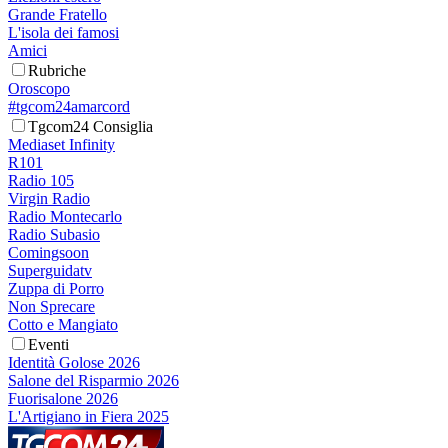
Grande Fratello
L'isola dei famosi
Amici
Rubriche
Oroscopo
#tgcom24amarcord
Tgcom24 Consiglia
Mediaset Infinity
R101
Radio 105
Virgin Radio
Radio Montecarlo
Radio Subasio
Comingsoon
Superguidatv
Zuppa di Porro
Non Sprecare
Cotto e Mangiato
Eventi
Identità Golose 2026
Salone del Risparmio 2026
Fuorisalone 2026
L'Artigiano in Fiera 2025