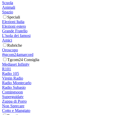
Scuola
Animali
Spazio
Speciali
Elezioni Italia
Elezioni estero
Grande Fratello
L'isola dei famosi
Amici
Rubriche
Oroscopo
#tgcom24amarcord
Tgcom24 Consiglia
Mediaset Infinity
R101
Radio 105
Virgin Radio
Radio Montecarlo
Radio Subasio
Comingsoon
Superguidatv
Zuppa di Porro
Non Sprecare
Cotto e Mangiato