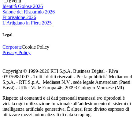
Eventi
Identità Golose 2026
Salone del Risparmio 2026
Fuorisalone 2026
L'Artigiano in Fiera 2025
Legal
Corporate
Cookie Policy
Privacy Policy
Copyright © 1999-
2026
RTI S.p.A. Business Digital - P.Iva
03976881007 - Tutti i diritti riservati - Per la pubblicità Mediamond
S.p.A. - RTI S.p.A., Mediaset N.V., sede legale Amsterdam (Paesi
Bassi) - Uffici Viale Europa 46, 20093 Cologno Monzese (MI)
Rispetto ai contenuti e ai dati personali trasmessi e/o riprodotti è
vietata ogni utilizzazione funzionale all’addestramento di sistemi di
intelligenza artificiale generativa. È altresì fatto divieto espresso di
utilizzare mezzi automatizzati di data scraping.