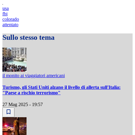
usa
fbi
colorado
attentato
Sullo stesso tema
il monito ai viaggiatori americani
Turismo, gli Stati Uniti alzano il livello di allerta sull'Italia:
"Paese a rischio terrorismo"
27 Mag 2025 - 19:57