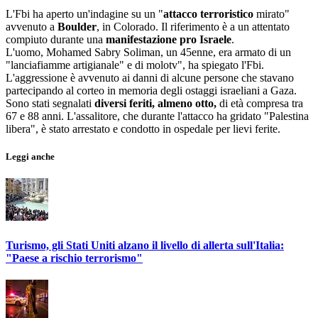
L'Fbi ha aperto un'indagine su un "
attacco terroristico
mirato"
avvenuto a
Boulder
, in Colorado. Il riferimento è a un attentato
compiuto durante una
manifestazione pro Israele
.
L'uomo, Mohamed Sabry Soliman, un 45enne, era armato di un
"lanciafiamme artigianale" e di molotv", ha spiegato l'Fbi.
L'aggressione è avvenuto ai danni di alcune persone che stavano
partecipando al corteo
in memoria degli ostaggi israeliani a Gaza.
Sono stati segnalati
diversi feriti, almeno otto,
di età compresa tra
67 e 88 anni. L'assalitore, che durante l'attacco ha gridato "Palestina
libera", è stato arrestato e condotto in ospedale per lievi ferite.
Leggi anche
Turismo, gli Stati Uniti alzano il livello di allerta sull'Italia:
"Paese a rischio terrorismo"