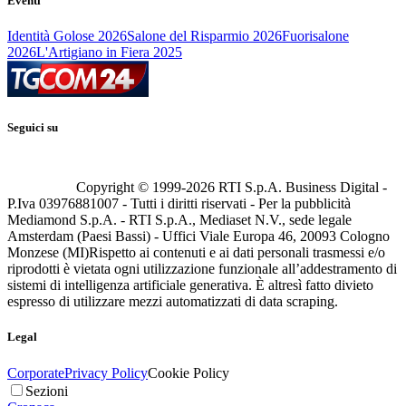
Eventi
Identità Golose 2026
Salone del Risparmio 2026
Fuorisalone
2026
L'Artigiano in Fiera 2025
Seguici su
Copyright © 1999-
2026
RTI S.p.A. Business Digital -
P.Iva 03976881007 - Tutti i diritti riservati - Per la pubblicità
Mediamond S.p.A. - RTI S.p.A., Mediaset N.V., sede legale
Amsterdam (Paesi Bassi) - Uffici Viale Europa 46, 20093 Cologno
Monzese (MI)
Rispetto ai contenuti e ai dati personali trasmessi e/o
riprodotti è vietata ogni utilizzazione funzionale all’addestramento di
sistemi di intelligenza artificiale generativa. È altresì fatto divieto
espresso di utilizzare mezzi automatizzati di data scraping.
Legal
Corporate
Privacy Policy
Cookie Policy
Sezioni