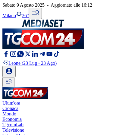
Sabato 9 Agosto 2025
-
Aggiornato alle
16:12
Milano
26°
Leone
(23 Lug - 23 Ago)
Ultim'ora
Cronaca
Mondo
Economia
TgcomLab
Televisione