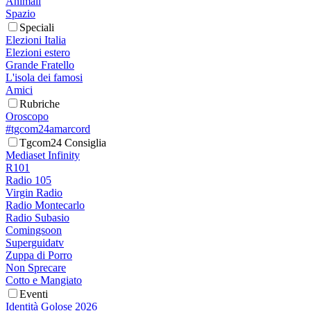
Animali
Spazio
Speciali
Elezioni Italia
Elezioni estero
Grande Fratello
L'isola dei famosi
Amici
Rubriche
Oroscopo
#tgcom24amarcord
Tgcom24 Consiglia
Mediaset Infinity
R101
Radio 105
Virgin Radio
Radio Montecarlo
Radio Subasio
Comingsoon
Superguidatv
Zuppa di Porro
Non Sprecare
Cotto e Mangiato
Eventi
Identità Golose 2026