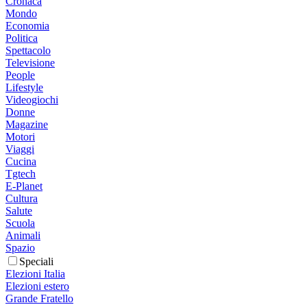
Cronaca
Mondo
Economia
Politica
Spettacolo
Televisione
People
Lifestyle
Videogiochi
Donne
Magazine
Motori
Viaggi
Cucina
Tgtech
E-Planet
Cultura
Salute
Scuola
Animali
Spazio
Speciali
Elezioni Italia
Elezioni estero
Grande Fratello