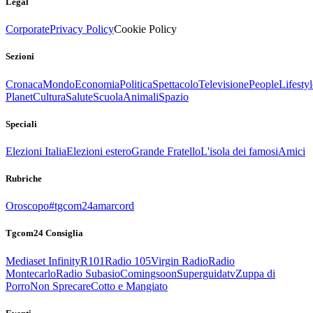
Legal
Corporate
Privacy Policy
Cookie Policy
Sezioni
Cronaca
Mondo
Economia
Politica
Spettacolo
Televisione
People
Lifestyl
Planet
Cultura
Salute
Scuola
Animali
Spazio
Speciali
Elezioni Italia
Elezioni estero
Grande Fratello
L'isola dei famosi
Amici
Rubriche
Oroscopo
#tgcom24amarcord
Tgcom24 Consiglia
Mediaset Infinity
R101
Radio 105
Virgin Radio
Radio
Montecarlo
Radio Subasio
Comingsoon
Superguidatv
Zuppa di
Porro
Non Sprecare
Cotto e Mangiato