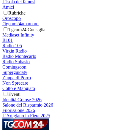
L'isola dei famosi
Amici
Rubriche
Oroscopo
#tgcom24amarcord
Tgcom24 Consiglia
Mediaset Infinity
R101
Radio 105
Virgin Radio
Radio Montecarlo
Radio Subasio
Comingsoon
Superguidatv
Zuppa di Porro
Non Sprecare
Cotto e Mangiato
Eventi
Identità Golose 2026
Salone del Risparmio 2026
Fuorisalone 2026
L'Artigiano in Fiera 2025