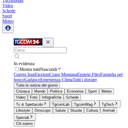
TgcomMag
Video
Schede
Sport
Meteo
In evidenza
Mostra tutti
Nascondi
Guerra Iran
Elezioni
Crans Montana
Epstein Files
Famiglia nel
bosco
Garlasco
Emergenza Clima
Tutti i dossier
Tutte le notizie del giorno
Cronaca
Mondo
Politica
Economia
Sport
Meteo
Video
Foto
Infografiche
Schede
Tv & Spettacolo
TgcomLab
TgcomMag
TgTech
Lifestyle
Oroscopo
Salute
Skuola
Cultura
Animali
Speciali
Chi siamo