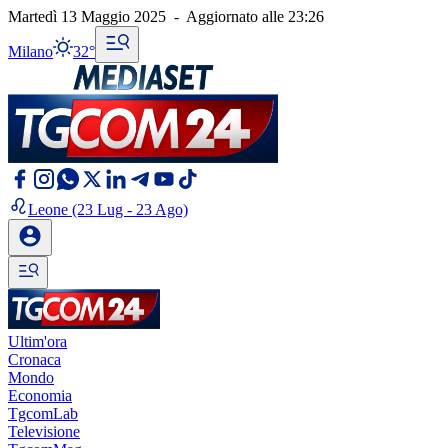
Martedì 13 Maggio 2025
-
Aggiornato alle
23:26
Milano
32°
Leone
(23 Lug - 23 Ago)
Ultim'ora
Cronaca
Mondo
Economia
TgcomLab
Televisione