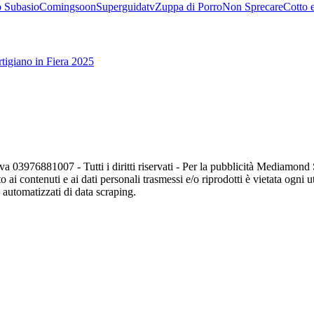
 Subasio
Comingsoon
Superguidatv
Zuppa di Porro
Non Sprecare
Cotto 
tigiano in Fiera 2025
va 03976881007 - Tutti i diritti riservati - Per la pubblicità Mediamon
o ai contenuti e ai dati personali trasmessi e/o riprodotti è vietata ogni 
zi automatizzati di data scraping.