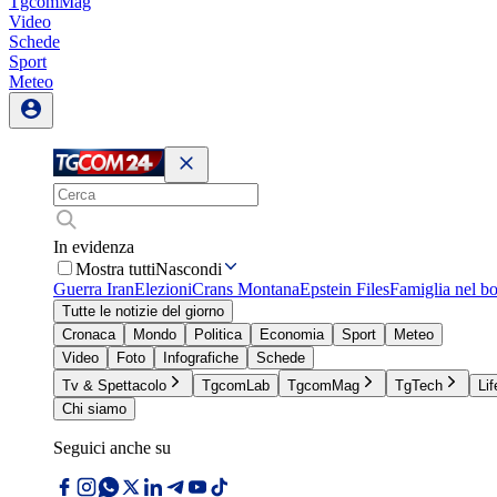
TgcomMag
Video
Schede
Sport
Meteo
In evidenza
Mostra tutti
Nascondi
Guerra Iran
Elezioni
Crans Montana
Epstein Files
Famiglia nel b
Tutte le notizie del giorno
Cronaca
Mondo
Politica
Economia
Sport
Meteo
Video
Foto
Infografiche
Schede
Tv & Spettacolo
TgcomLab
TgcomMag
TgTech
Lif
Chi siamo
Seguici anche su