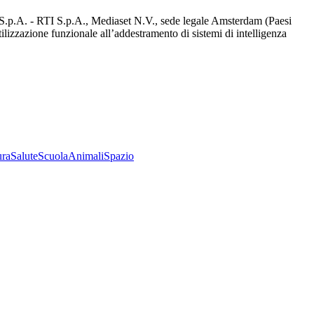
d S.p.A. - RTI S.p.A., Mediaset N.V., sede legale Amsterdam (Paesi
utilizzazione funzionale all’addestramento di sistemi di intelligenza
ura
Salute
Scuola
Animali
Spazio