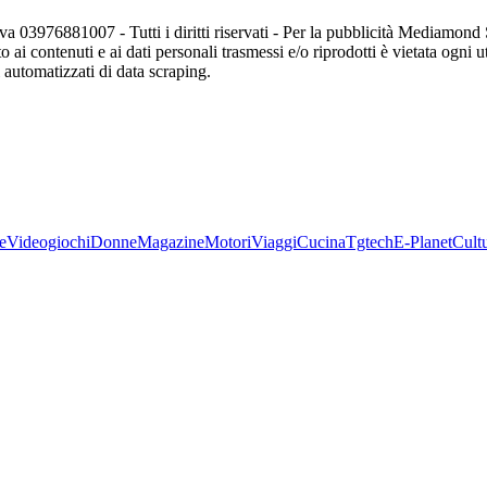
va 03976881007 - Tutti i diritti riservati - Per la pubblicità Mediamon
o ai contenuti e ai dati personali trasmessi e/o riprodotti è vietata ogni 
zi automatizzati di data scraping.
e
Videogiochi
Donne
Magazine
Motori
Viaggi
Cucina
Tgtech
E-Planet
Cult