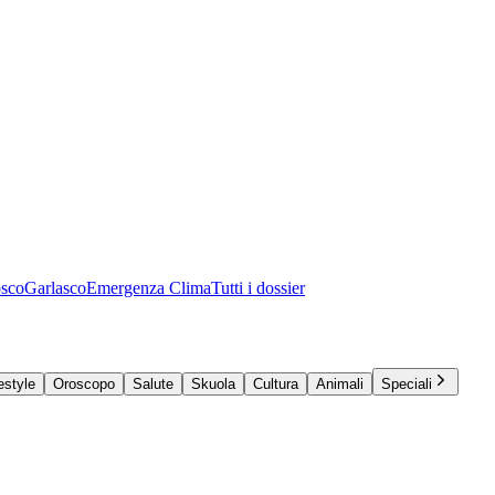
osco
Garlasco
Emergenza Clima
Tutti i dossier
estyle
Oroscopo
Salute
Skuola
Cultura
Animali
Speciali