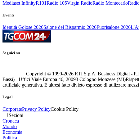
Mediaset Infinity
R101
Radio 105
Virgin Radio
Radio Montecarlo
Radio
Eventi
Identità Golose 2026
Salone del Risparmio 2026
Fuorisalone 2026
L'Ar
Seguici su
Copyright © 1999-
2026
RTI S.p.A. Business Digital - P.I
Bassi) - Uffici Viale Europa 46, 20093 Cologno Monzese (MI)
Rispett
artificiale generativa. È altresì fatto divieto espresso di utilizzare mez
Legal
Corporate
Privacy Policy
Cookie Policy
Sezioni
Cronaca
Mondo
Economia
Politica