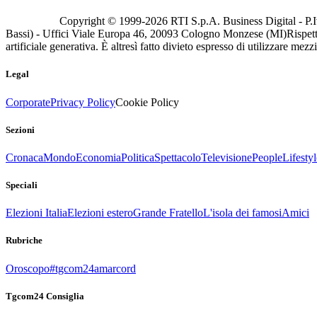
Copyright © 1999-
2026
RTI S.p.A. Business Digital - P.I
Bassi) - Uffici Viale Europa 46, 20093 Cologno Monzese (MI)
Rispett
artificiale generativa. È altresì fatto divieto espresso di utilizzare mez
Legal
Corporate
Privacy Policy
Cookie Policy
Sezioni
Cronaca
Mondo
Economia
Politica
Spettacolo
Televisione
People
Lifestyl
Speciali
Elezioni Italia
Elezioni estero
Grande Fratello
L'isola dei famosi
Amici
Rubriche
Oroscopo
#tgcom24amarcord
Tgcom24 Consiglia