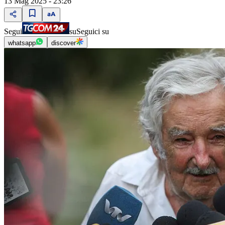
13 Mag 2025 - 23:26
Segui
su
Seguici su
whatsapp
discover