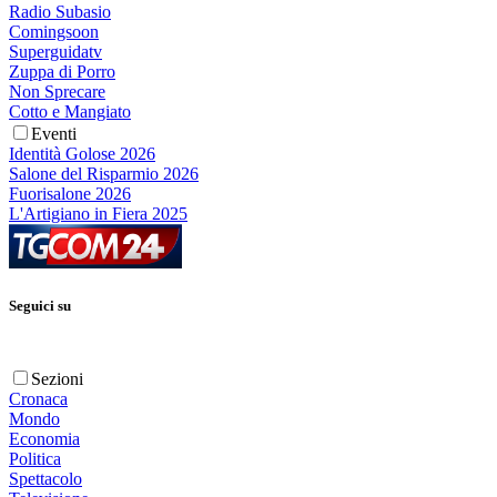
Radio Subasio
Comingsoon
Superguidatv
Zuppa di Porro
Non Sprecare
Cotto e Mangiato
Eventi
Identità Golose 2026
Salone del Risparmio 2026
Fuorisalone 2026
L'Artigiano in Fiera 2025
Seguici su
Sezioni
Cronaca
Mondo
Economia
Politica
Spettacolo