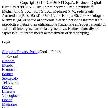
Copyright © 1999-
2026
RTI S.p.A. Business Digital -
P.Iva 03976881007 - Tutti i diritti riservati - Per la pubblicità
Mediamond S.p.A. - RTI S.p.A., Mediaset N.V., sede legale
Amsterdam (Paesi Bassi) - Uffici Viale Europa 46, 20093 Cologno
Monzese (MI)
Rispetto ai contenuti e ai dati personali trasmessi e/o
riprodotti è vietata ogni utilizzazione funzionale all’addestramento di
sistemi di intelligenza artificiale generativa. È altresì fatto divieto
espresso di utilizzare mezzi automatizzati di data scraping.
Legal
Corporate
Privacy Policy
Cookie Policy
Sezioni
Cronaca
Mondo
Economia
Politica
Spettacolo
Televisione
People
Lifestyle
Videogiochi
Donne
Magazine