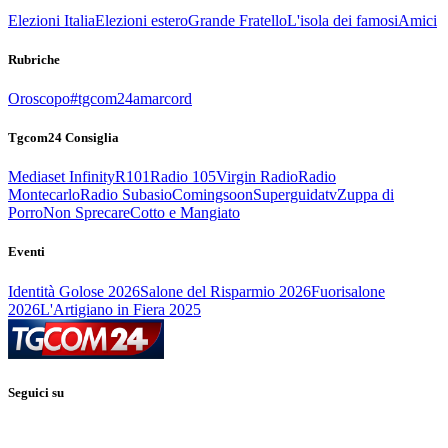
Elezioni Italia
Elezioni estero
Grande Fratello
L'isola dei famosi
Amici
Rubriche
Oroscopo
#tgcom24amarcord
Tgcom24 Consiglia
Mediaset Infinity
R101
Radio 105
Virgin Radio
Radio
Montecarlo
Radio Subasio
Comingsoon
Superguidatv
Zuppa di
Porro
Non Sprecare
Cotto e Mangiato
Eventi
Identità Golose 2026
Salone del Risparmio 2026
Fuorisalone
2026
L'Artigiano in Fiera 2025
Seguici su