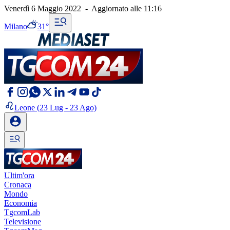
Venerdì 6 Maggio 2022
-
Aggiornato alle
11:16
Milano
31°
Leone
(23 Lug - 23 Ago)
Ultim'ora
Cronaca
Mondo
Economia
TgcomLab
Televisione