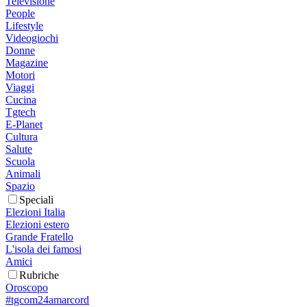
Televisione
People
Lifestyle
Videogiochi
Donne
Magazine
Motori
Viaggi
Cucina
Tgtech
E-Planet
Cultura
Salute
Scuola
Animali
Spazio
Speciali
Elezioni Italia
Elezioni estero
Grande Fratello
L'isola dei famosi
Amici
Rubriche
Oroscopo
#tgcom24amarcord