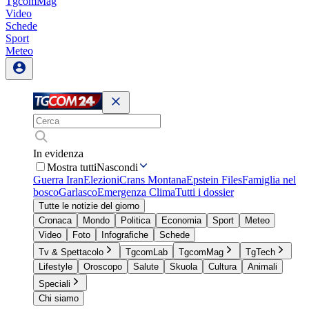
TgcomMag
Video
Schede
Sport
Meteo
In evidenza
Mostra tutti
Nascondi
Guerra Iran
Elezioni
Crans Montana
Epstein Files
Famiglia nel
bosco
Garlasco
Emergenza Clima
Tutti i dossier
Tutte le notizie del giorno
Cronaca
Mondo
Politica
Economia
Sport
Meteo
Video
Foto
Infografiche
Schede
Tv & Spettacolo
TgcomLab
TgcomMag
TgTech
Lifestyle
Oroscopo
Salute
Skuola
Cultura
Animali
Speciali
Chi siamo