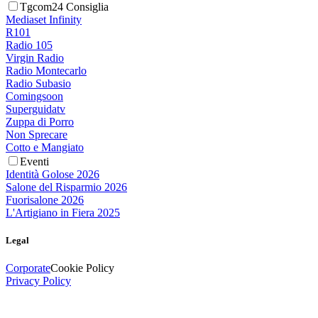
Tgcom24 Consiglia
Mediaset Infinity
R101
Radio 105
Virgin Radio
Radio Montecarlo
Radio Subasio
Comingsoon
Superguidatv
Zuppa di Porro
Non Sprecare
Cotto e Mangiato
Eventi
Identità Golose 2026
Salone del Risparmio 2026
Fuorisalone 2026
L'Artigiano in Fiera 2025
Legal
Corporate
Cookie Policy
Privacy Policy