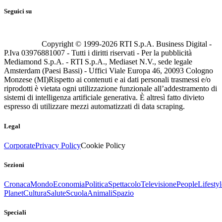
Seguici su
Copyright © 1999-
2026
RTI S.p.A. Business Digital -
P.Iva 03976881007 - Tutti i diritti riservati - Per la pubblicità
Mediamond S.p.A. - RTI S.p.A., Mediaset N.V., sede legale
Amsterdam (Paesi Bassi) - Uffici Viale Europa 46, 20093 Cologno
Monzese (MI)
Rispetto ai contenuti e ai dati personali trasmessi e/o
riprodotti è vietata ogni utilizzazione funzionale all’addestramento di
sistemi di intelligenza artificiale generativa. È altresì fatto divieto
espresso di utilizzare mezzi automatizzati di data scraping.
Legal
Corporate
Privacy Policy
Cookie Policy
Sezioni
Cronaca
Mondo
Economia
Politica
Spettacolo
Televisione
People
Lifestyl
Planet
Cultura
Salute
Scuola
Animali
Spazio
Speciali