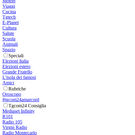
Motori
Viaggi
Cucina
Tgtech
E-Planet
Cultura
Salute
Scuola
Animali
Spazio
Speciali
Elezioni Italia
Elezioni estero
Grande Fratello
L'isola dei famosi
Amici
Rubriche
Oroscopo
#tgcom24amarcord
Tgcom24 Consiglia
Mediaset Infinity
R101
Radio 105
Virgin Radio
Radio Montecarlo