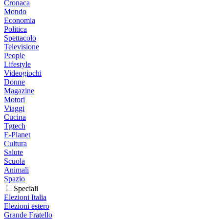
Cronaca
Mondo
Economia
Politica
Spettacolo
Televisione
People
Lifestyle
Videogiochi
Donne
Magazine
Motori
Viaggi
Cucina
Tgtech
E-Planet
Cultura
Salute
Scuola
Animali
Spazio
Speciali
Elezioni Italia
Elezioni estero
Grande Fratello