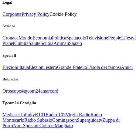
Legal
Corporate
Privacy Policy
Cookie Policy
Sezioni
Cronaca
Mondo
Economia
Politica
Spettacolo
Televisione
People
Lifestyl
Planet
Cultura
Salute
Scuola
Animali
Spazio
Speciali
Elezioni Italia
Elezioni estero
Grande Fratello
L'isola dei famosi
Amici
Rubriche
Oroscopo
#tgcom24amarcord
Tgcom24 Consiglia
Mediaset Infinity
R101
Radio 105
Virgin Radio
Radio
Montecarlo
Radio Subasio
Comingsoon
Superguidatv
Zuppa di
Porro
Non Sprecare
Cotto e Mangiato