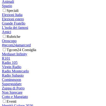
Animali
Spazio
Speciali
Elezioni Italia
Elezioni estero
Grande Fratello
L'isola dei famosi
Amici
Rubriche
Oroscopo
#tgcom24amarcord
Tgcom24 Consiglia
Mediaset Infinity
R101
Radio 105
Virgin Radio
Radio Montecarlo
Radio Subasio
Comingsoon
Superguidatv
Zuppa di Porro
Non Sprecare
Cotto e Mangiato
Eventi
Identità Golose 2026