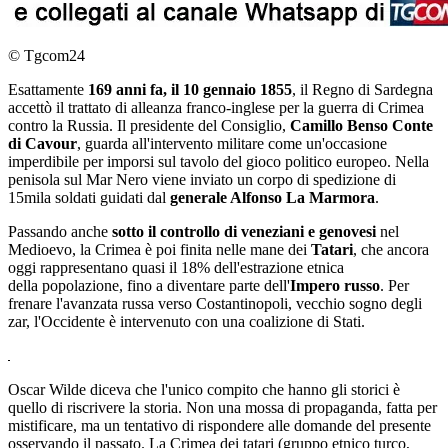
© Tgcom24
Esattamente
169 anni fa, il 10 gennaio 1855
, il Regno di Sardegna
accettò il trattato di alleanza franco-inglese per la guerra di Crimea
contro la Russia. Il presidente del Consiglio,
Camillo Benso Conte
di Cavour
, guarda all'intervento militare come un'occasione
imperdibile per imporsi sul tavolo del gioco politico europeo. Nella
penisola sul Mar Nero viene inviato un corpo di spedizione di
15mila soldati guidati dal
generale Alfonso La Marmora
.
Passando anche
sotto il controllo di veneziani e genovesi
nel
Medioevo, la Crimea è poi finita nelle mane dei
Tatari
, che ancora
oggi rappresentano quasi il 18% dell'estrazione etnica
della popolazione, fino a diventare parte dell'
Impero russo
. Per
frenare l'avanzata russa verso Costantinopoli, vecchio sogno degli
zar, l'Occidente è intervenuto con una coalizione di Stati.
Oscar Wilde diceva che l'unico compito che hanno gli storici è
quello di riscrivere la storia. Non una mossa di propaganda, fatta per
mistificare, ma un tentativo di rispondere alle domande del presente
osservando il passato. La Crimea dei tatari (gruppo etnico turco,