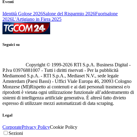
Eventi
Identità Golose 2026
Salone del Risparmio 2026
Fuorisalone
2026
L'Artigiano in Fiera 2025
Seguici su
Copyright © 1999-
2026
RTI S.p.A. Business Digital -
P.Iva 03976881007 - Tutti i diritti riservati - Per la pubblicità
Mediamond S.p.A. - RTI S.p.A., Mediaset N.V., sede legale
Amsterdam (Paesi Bassi) - Uffici Viale Europa 46, 20093 Cologno
Monzese (MI)
Rispetto ai contenuti e ai dati personali trasmessi e/o
riprodotti è vietata ogni utilizzazione funzionale all’addestramento di
sistemi di intelligenza artificiale generativa. È altresì fatto divieto
espresso di utilizzare mezzi automatizzati di data scraping.
Legal
Corporate
Privacy Policy
Cookie Policy
Sezioni