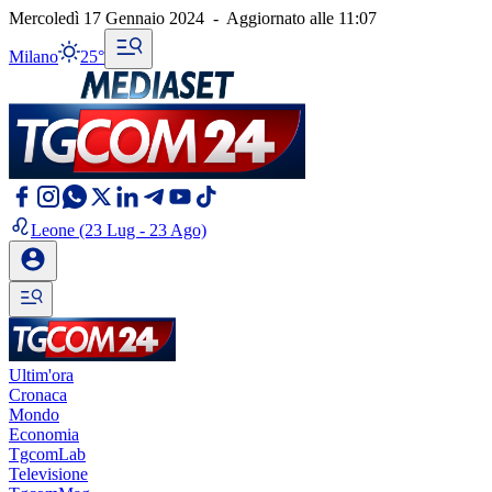
Mercoledì 17 Gennaio 2024
-
Aggiornato alle
11:07
Milano
25°
Leone
(23 Lug - 23 Ago)
Ultim'ora
Cronaca
Mondo
Economia
TgcomLab
Televisione