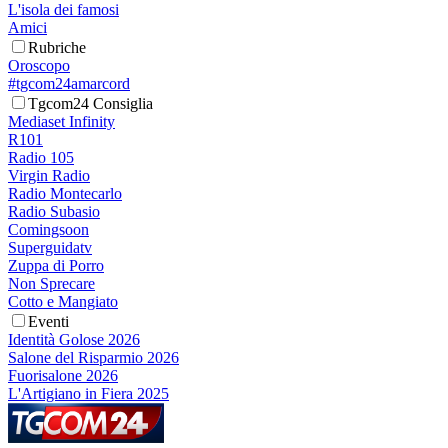
L'isola dei famosi
Amici
Rubriche
Oroscopo
#tgcom24amarcord
Tgcom24 Consiglia
Mediaset Infinity
R101
Radio 105
Virgin Radio
Radio Montecarlo
Radio Subasio
Comingsoon
Superguidatv
Zuppa di Porro
Non Sprecare
Cotto e Mangiato
Eventi
Identità Golose 2026
Salone del Risparmio 2026
Fuorisalone 2026
L'Artigiano in Fiera 2025