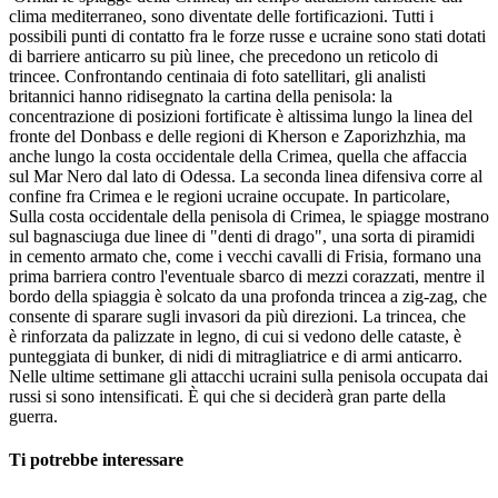
clima mediterraneo, sono diventate delle fortificazioni. Tutti i
possibili punti di contatto fra le forze russe e ucraine sono stati dotati
di barriere anticarro su più linee, che precedono un reticolo di
trincee. Confrontando centinaia di foto satellitari, gli analisti
britannici hanno ridisegnato la cartina della penisola: la
concentrazione di posizioni fortificate è altissima lungo la linea del
fronte del Donbass e delle regioni di Kherson e Zaporizhzhia, ma
anche lungo la costa occidentale della Crimea, quella che affaccia
sul Mar Nero dal lato di Odessa. La seconda linea difensiva corre al
confine fra Crimea e le regioni ucraine occupate. In particolare,
Sulla costa occidentale della penisola di Crimea, le spiagge mostrano
sul bagnasciuga due linee di "denti di drago", una sorta di piramidi
in cemento armato che, come i vecchi cavalli di Frisia, formano una
prima barriera contro l'eventuale sbarco di mezzi corazzati, mentre il
bordo della spiaggia è solcato da una profonda trincea a zig-zag, che
consente di sparare sugli invasori da più direzioni. La trincea, che
è rinforzata da palizzate in legno, di cui si vedono delle cataste, è
punteggiata di bunker, di nidi di mitragliatrice e di armi anticarro.
Nelle ultime settimane gli attacchi ucraini sulla penisola occupata dai
russi si sono intensificati. È qui che si deciderà gran parte della
guerra.
Ti potrebbe interessare