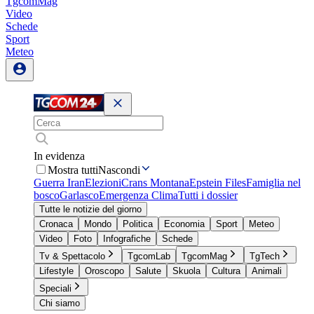
TgcomMag
Video
Schede
Sport
Meteo
In evidenza
Mostra tutti
Nascondi
Guerra Iran
Elezioni
Crans Montana
Epstein Files
Famiglia nel
bosco
Garlasco
Emergenza Clima
Tutti i dossier
Tutte le notizie del giorno
Cronaca
Mondo
Politica
Economia
Sport
Meteo
Video
Foto
Infografiche
Schede
Tv & Spettacolo
TgcomLab
TgcomMag
TgTech
Lifestyle
Oroscopo
Salute
Skuola
Cultura
Animali
Speciali
Chi siamo