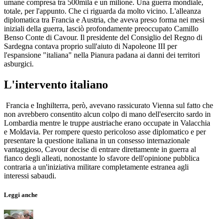
umane compresa tra 500mila e un milione. Una guerra mondiale,
totale, per l'appunto. Che ci riguarda da molto vicino. L'alleanza
diplomatica tra Francia e Austria, che aveva preso forma nei mesi
iniziali della guerra, lasciò profondamente preoccupato Camillo
Benso Conte di Cavour. Il presidente del Consiglio del Regno di
Sardegna contava proprio sull'aiuto di Napoleone III per
l'espansione "italiana" nella Pianura padana ai danni dei territori
asburgici.
L'intervento italiano
Francia e Inghilterra, però, avevano rassicurato Vienna sul fatto che
non avrebbero consentito alcun colpo di mano dell'esercito sardo in
Lombardia mentre le truppe austriache erano occupate in Valacchia
e Moldavia. Per rompere questo pericoloso asse diplomatico e per
presentare la questione italiana in un consesso internazionale
vantaggioso, Cavour decise di entrare direttamente in guerra al
fianco degli alleati, nonostante lo sfavore dell'opinione pubblica
contraria a un'iniziativa militare completamente estranea agli
interessi sabaudi.
Leggi anche