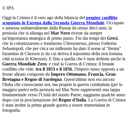
© IPA
Oggi la Crimea è il vero ago della bilancia del
peggior conflitto
scoppiato in Europa dalla Seconda Guerra Mondiale
. Occupata
e annessa unilateralmente dalla Russia da ormai dieci anni, la
penisola che si allunga nel
Mar Nero
riveste da sempre
un'importanza strategica di primo piano. Fin dai tempi dei
Greci
,
che la colonizzarono e fondarono Chersonesus, presso l'odierna
Sebastopoli, che per circa un millennio ha dato il nome al "thema"
bizantino di Cherson (e da cui deriva il toponimo della non lontana
città ucraina di Kherson). E fino a quella che è stata definita anche la
Guerra Mondiale Zero
, e cioè la Guerra di Crimea: il brutale
conflitto che vide,
tra il 1853 e il 1856
, l'Impero russo opposto a un
fronte alleato composto da
Impero Ottomano, Francia, Gran
Bretagna e Regno di Sardegna
. Quest'ultimo non era ancora
l'Italia che conosciamo noi, ma proprio la guerra combattuta (per la
maggior parte) nella penisola sul Mar Nero rappresentò una tappa
fondamentale verso l'Unità del nostro Paese, raggiunta qualche anno
dopo con la proclamazione del
Regno d'Italia
. La Guerra di Crimea
è stata inoltre la prima grande guerra a essere immortalata in
fotografia.