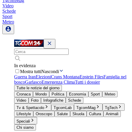
TgcomMag
Video
Schede
Sport
Meteo
In evidenza
Mostra tutti
Nascondi
Guerra Iran
Elezioni
Crans Montana
Epstein Files
Famiglia nel
bosco
Garlasco
Emergenza Clima
Tutti i dossier
Tutte le notizie del giorno
Cronaca
Mondo
Politica
Economia
Sport
Meteo
Video
Foto
Infografiche
Schede
Tv & Spettacolo
TgcomLab
TgcomMag
TgTech
Lifestyle
Oroscopo
Salute
Skuola
Cultura
Animali
Speciali
Chi siamo