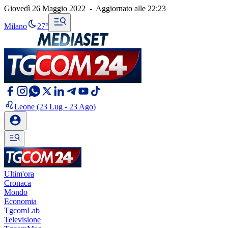
Giovedì 26 Maggio 2022
-
Aggiornato alle
22:23
Milano
27°
Leone
(23 Lug - 23 Ago)
Ultim'ora
Cronaca
Mondo
Economia
TgcomLab
Televisione