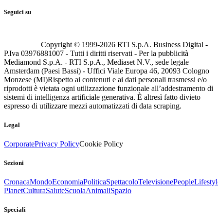
Seguici su
Copyright © 1999-
2026
RTI S.p.A. Business Digital -
P.Iva 03976881007 - Tutti i diritti riservati - Per la pubblicità
Mediamond S.p.A. - RTI S.p.A., Mediaset N.V., sede legale
Amsterdam (Paesi Bassi) - Uffici Viale Europa 46, 20093 Cologno
Monzese (MI)
Rispetto ai contenuti e ai dati personali trasmessi e/o
riprodotti è vietata ogni utilizzazione funzionale all’addestramento di
sistemi di intelligenza artificiale generativa. È altresì fatto divieto
espresso di utilizzare mezzi automatizzati di data scraping.
Legal
Corporate
Privacy Policy
Cookie Policy
Sezioni
Cronaca
Mondo
Economia
Politica
Spettacolo
Televisione
People
Lifestyl
Planet
Cultura
Salute
Scuola
Animali
Spazio
Speciali