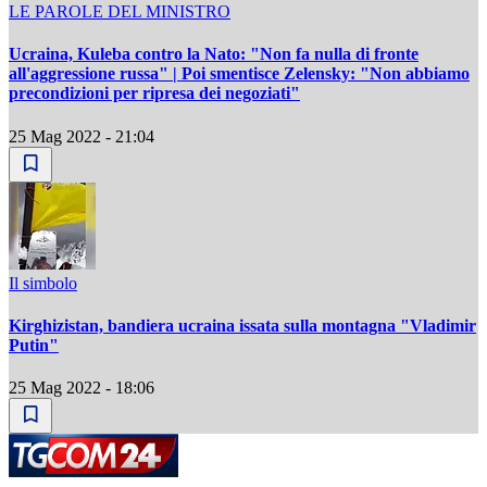
LE PAROLE DEL MINISTRO
Ucraina, Kuleba contro la Nato: "Non fa nulla di fronte
all'aggressione russa" | Poi smentisce Zelensky: "Non abbiamo
precondizioni per ripresa dei negoziati"
25 Mag 2022 - 21:04
Il simbolo
Kirghizistan, bandiera ucraina issata sulla montagna "Vladimir
Putin"
25 Mag 2022 - 18:06